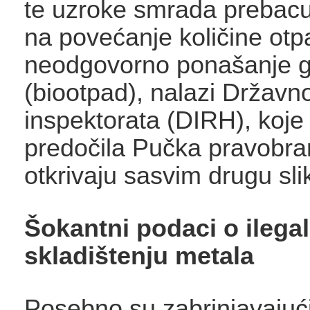
te uzroke smrada prebacuj
na povećanje količine otpad
neodgovorno ponašanje 
(biootpad), nalazi Državn
inspektorata (DIRH), koje
predočila Pučka pravobrani
otkrivaju sasvim drugu sli
Šokantni podaci o ileg
skladištenju metala
Posebno su zabrinjavajuć