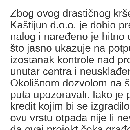
Zbog ovog drastičnog krše
Kaštijun d.o.o. je dobio pr
nalog i naređeno je hitno 
što jasno ukazuje na potp
izostanak kontrole nad p
unutar centra i neusklađe
Okolišnom dozvolom na š
puta upozoravali. Iako je 
kredit kojim bi se izgradil
ovu vrstu otpada nije li ne
da ovaj projekt čeka građ