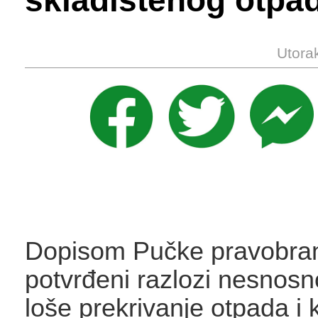
skladištenog otpa
Utora
Dopisom Pučke pravobrani
potvrđeni razlozi nesnos
loše prekrivanje otpada i 