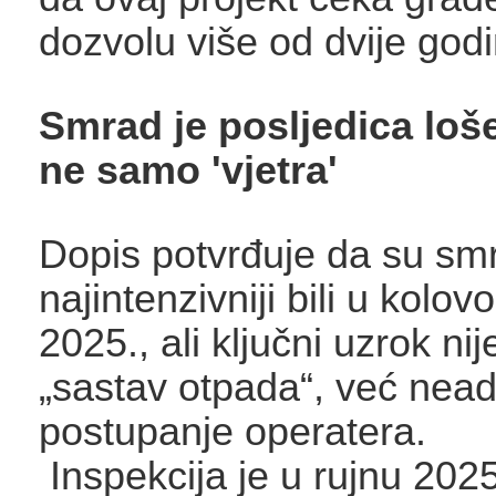
dozvolu više od dvije godi
Smrad je posljedica loš
ne samo 'vjetra'
Dopis potvrđuje da su sm
najintenzivniji bili u kolov
2025., ali ključni uzrok ni
„sastav otpada“, već nea
postupanje operatera.
Inspekcija je u rujnu 2025