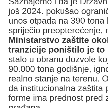
Saznajemo i da je Državni
još 2024. pokušao ogranič
unos otpada na 390 tona 
spriječio preopterećenje, 
Ministarstvo zaštite okol
tranzicije poništilo je to
stalo u obranu dozvole ko
90.000 tona godišnje, igno
realno stanje na terenu. 
da institucionalna zaštita p
forme ima prednost pred 
građana.