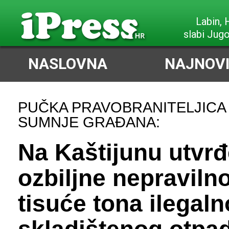
Poreč,
slabi Jug
NASLOVNA
NAJNOVI
PUČKA PRAVOBRANITELJICA
SUMNJE GRAĐANA:
Na Kaštijunu utvr
ozbiljne nepravilno
tisuće tona ilegaln