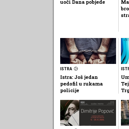
uoči Dana pobjede
Ma
bro
str
ISTRA
IST
Istra: Još jedan
Um
pedofil u rukama
Tej
policije
Tr