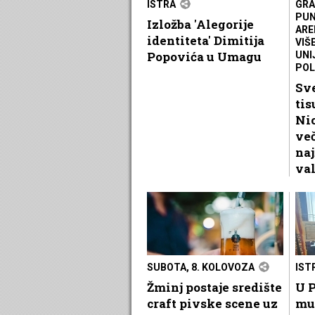
ISTRA
GRA
PUN
Izložba 'Alegorije
ARE
identiteta' Dimitija
VIŠ
Popovića u Umagu
UNI
POL
Sve
tis
Nic
več
naj
va
SUBOTA, 8. KOLOVOZA
IST
Žminj postaje središte
U P
craft pivske scene uz
mu