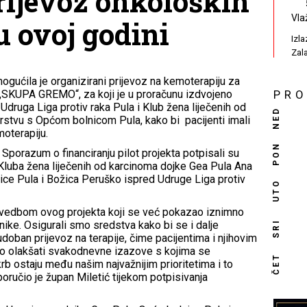
rijevoz onkoloških
Vla
u ovoj godini
Izl
Zal
mogućila je organizirani prijevoz na kemoterapiju za
„SKUPA GREMO“, za koji je u proračunu izdvojeno
PR
Udruga Liga protiv raka Pula i Klub žena liječenih od
NED
rstvu s Općom bolnicom Pula, kako bi pacijenti imali
moterapiju.
PON
, Sporazum o financiranju pilot projekta potpisali su
 Kluba žena liječenih od karcinoma dojke Gea Pula Ana
ice Pula i Božica Peruško ispred Udruge Liga protiv
UTO
rovedbom ovog projekta koji se već pokazao iznimno
SRI
ike. Osigurali smo sredstva kako bi se i dalje
oban prijevoz na terapije, čime pacijentima i njihovim
no olakšati svakodnevne izazove s kojima se
ČET
rb ostaju među našim najvažnijim prioritetima i to
oručio je župan Miletić tijekom potpisivanja