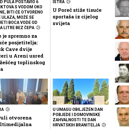
D PULA POSTAVIO 6
ISTRA
KTOVA S VODOM OKO
U Poreč stiže tisuće
NE, BITI ĆE OTVORENO
sportaša iz cijelog
E ULAZA, MOŽE SE
svijeta
JETI BOCA VODE OD
A LITRE BEZ ČEPA
 je spremno za
uće posjetitelja:
k Cave dvije
eri u Areni usred
žešćeg toplinskog
la
RA
U UMAGU OBILJEŽEN DAN
POBJEDE I DOMOVINSKE
uli otvorena
ZAHVALNOSTI TE DAN
ltimedijalna
HRVATSKIH BRANITELJA