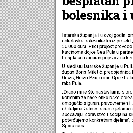
besplatan p
bolesnika i 
Istarska županija i u ovoj godini o
onkološke bolesnike kroz projekt 
50.000 eura. Pilot projekt provode 
karcinoma dojke Gea Pula u partne
besplatan i siguran prijevoz na ke
U sjedištu Istarske županije u Puli
župan Boris Miletić, predsjednica
Grbac, Goran Paić u ime Opće boln
raka Pula.
„Drago mi je što nastavljamo s p
korisnim za naše onkološke bolesn
omogućio siguran, pravovremen i ud
obiteljima želimo barem djelomič
suočavaju. Zdravstvo i socijalna sk
potvrđujemo konkretnim djelima“, p
Sporazuma.