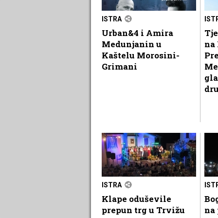
ISTRA
IST
Urban&4 i Amira
Tje
Medunjanin u
na 
Kaštelu Morosini-
Pr
Grimani
Me
gla
dr
ISTRA
IST
Klape oduševile
Bog
prepun trg u Trvižu
na 