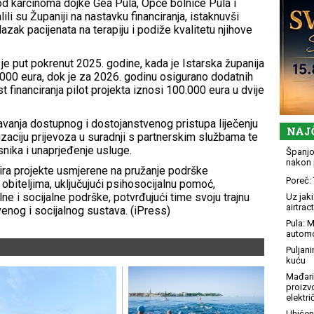
 od karcinoma dojke Gea Pula, Opće bolnice Pula i
ili su Županiji na nastavku financiranja, istaknuvši
zak pacijenata na terapiju i podiže kvalitetu njihove
e put pokrenut 2025. godine, kada je Istarska županija
000 eura, dok je za 2026. godinu osigurano dodatnih
 financiranja pilot projekta iznosi 100.000 eura u dvije
avanja dostupnog i dostojanstvenog pristupa liječenju
NAJ
zaciju prijevoza u suradnji s partnerskim službama te
snika i unaprjeđenje usluge.
Španjol
nakon 
cira projekte usmjerene na pružanje podrške
Poreč: 
obiteljima, uključujući psihosocijalnu pomoć,
ne i socijalne podrške, potvrđujući time svoju trajnu
Uz jaki
airtract
venog i socijalnog sustava. (iPress)
Pula: M
automo
Puljani
kuću
Mađari
proizv
elektr
Uhićen