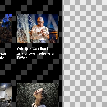
Otkrijte 'Ča ribari
vižu
znaju' ove nedjelje u
ede
Fažani