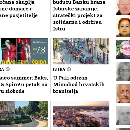
rčana okuplja
buduću Banku hrane
jne domaće i
Istarske županije:
ane posjetitelje
strateški projekt za
solidarnu i održivu
Istru
RA
ISTRA
ago summer: Baks,
U Puli održan
 & Špiro! u petak na
Mimohod hrvatskih
gu slobode
branitelja