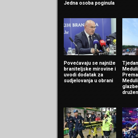
Jedna osoba poginula
Povećavaju se najniže
Tjedan 
braniteljske mirovine i
Medulin
uvodi dodatak za
Preman
sudjelovanja u obrani
Meduli
glazbe,
družen