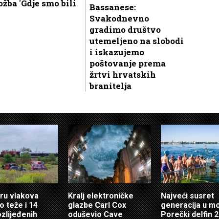
ožba 'Gdje smo bili
Bassanese:
Svakodnevno
gradimo društvo
utemeljeno na slobodi
i iskazujemo
poštovanje prema
žrtvi hrvatskih
branitelja
ru vlakova
Kralj elektroničke
Najveći susret
o teže i 14
glazbe Carl Cox
generacija u m
ozlijeđenih
oduševio Cave
Porečki delfin 