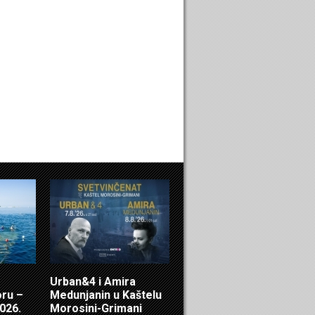
Urban&4 i Amira
oru –
Medunjanin u Kaštelu
2026.
Morosini-Grimani