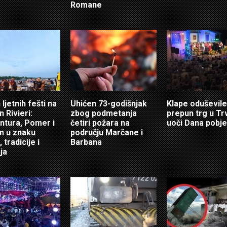
Romane
ljetnih fešti na
Uhićen 73-godišnjak
Klape oduševile
 Rivieri:
zbog podmetanja
prepun trg u Tr
tura, Pomer i
četiri požara na
uoči Dana pobj
n u znaku
području Marčane i
 tradicije i
Barbana
ja