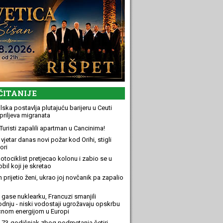
ČITANIJE
ska postavlja plutajuću barijeru u Ceuti
priljeva migranata
Turisti zapalili apartman u Cancinima!
 vjetar danas novi požar kod Orihi, stigli
ori
otociklist pretjecao kolonu i zabio se u
bil koji je skretao
n prijetio ženi, ukrao joj novčanik pa zapalio
 gase nuklearku, Francuzi smanjili
odnju - niski vodostaji ugrožavaju opskrbu
ičnom energijom u Europi
 73-godišnjak zbog podmetanja četiri