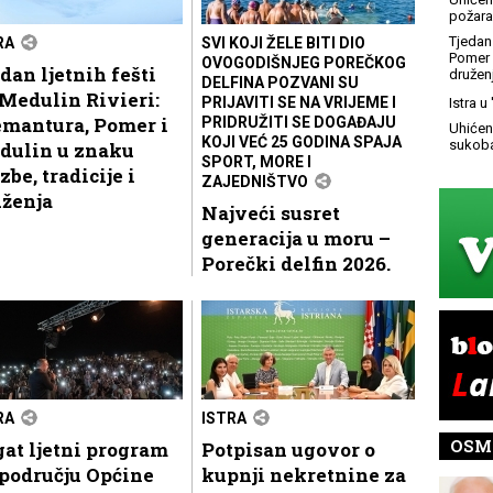
požara
Tjedan 
RA
SVI KOJI ŽELE BITI DIO
Pomer i
OVOGODIŠNJEG POREČKOG
dan ljetnih fešti
družen
DELFINA POZVANI SU
Medulin Rivieri:
PRIJAVITI SE NA VRIJEME I
Istra u
emantura, Pomer i
PRIDRUŽITI SE DOGAĐAJU
Uhićen 
KOJI VEĆ 25 GODINA SPAJA
sukoba
dulin u znaku
SPORT, MORE I
zbe, tradicije i
ZAJEDNIŠTVO
uženja
Najveći susret
generacija u moru –
Porečki delfin 2026.
RA
ISTRA
OSM
at ljetni program
Potpisan ugovor o
području Općine
kupnji nekretnine za