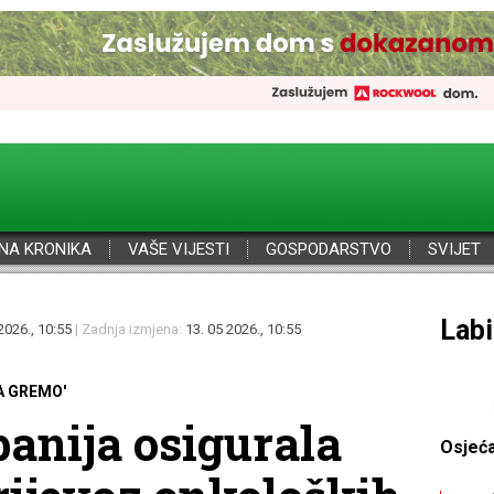
NA KRONIKA
VAŠE VIJESTI
GOSPODARSTVO
SVIJET
Por
2026., 10:55
| Zadnja izmjena:
13. 05 2026., 10:55
A GREMO'
panija osigurala
Osjeć