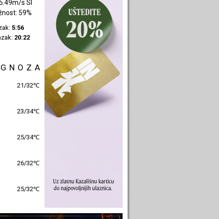
1.65m/s SI
žnost: 42%
azak:
5:58
azak:
20:24
OGNOZA
26/30℃
27/31℃
26/33℃
27/31℃
26/31℃