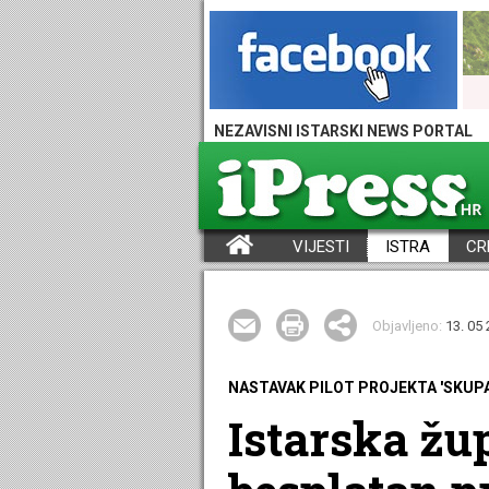
NEZAVISNI ISTARSKI NEWS PORTAL
VIJESTI
ISTRA
CR
iPress - Vijesti iz Istre, Hrvatske i svijeta
Objavljeno:
13. 05 
NASTAVAK PILOT PROJEKTA 'SKUP
Istarska žu