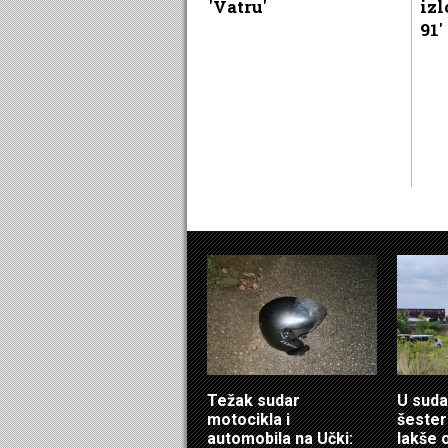
'Vatru'
izl
91'
Težak sudar
U suda
motocikla i
šester
automobila na Učki:
lakše 