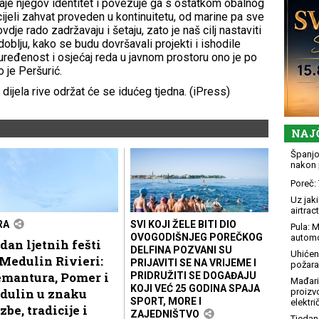
aje njegov identitet i povezuje ga s ostatkom obalnog
ijeli zahvat proveden u kontinuitetu, od marine pa sve
ovdje rado zadržavaju i šetaju, zato je naš cilj nastaviti
oblju, kako se budu dovršavali projekti i ishodile
 uređenost i osjećaj reda u javnom prostoru ono je po
 je Peršurić.
jela rive održat će se idućeg tjedna. (iPress)
NAJ
Španjol
nakon 
Poreč: 
Uz jaki
airtract
RA
SVI KOJI ŽELE BITI DIO
Pula: M
OVOGODIŠNJEG POREČKOG
automo
dan ljetnih fešti
DELFINA POZVANI SU
Uhićen
Medulin Rivieri:
PRIJAVITI SE NA VRIJEME I
požara
emantura, Pomer i
PRIDRUŽITI SE DOGAĐAJU
Mađari
KOJI VEĆ 25 GODINA SPAJA
dulin u znaku
proizv
SPORT, MORE I
elektr
zbe, tradicije i
ZAJEDNIŠTVO
Tjedan 