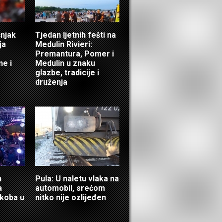
šnjak
Tjedan ljetnih fešti na
ja
Medulin Rivieri:
Premantura, Pomer i
ne i
Medulin u znaku
glazbe, tradicije i
druženja
n
Pula: U naletu vlaka na
a
automobil, srećom
ukoba u
nitko nije ozlijeđen