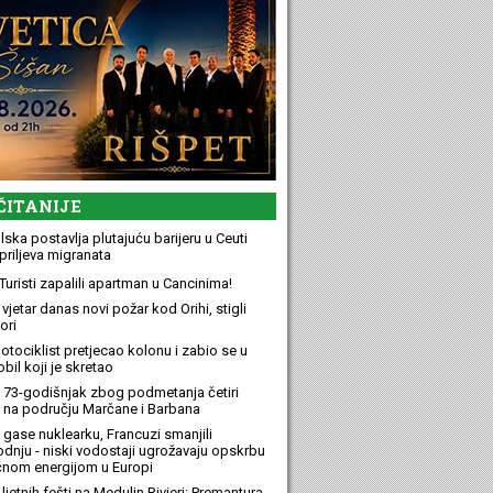
ČITANIJE
ska postavlja plutajuću barijeru u Ceuti
priljeva migranata
Turisti zapalili apartman u Cancinima!
 vjetar danas novi požar kod Orihi, stigli
ori
otociklist pretjecao kolonu i zabio se u
bil koji je skretao
 73-godišnjak zbog podmetanja četiri
 na području Marčane i Barbana
 gase nuklearku, Francuzi smanjili
odnju - niski vodostaji ugrožavaju opskrbu
ičnom energijom u Europi
ljetnih fešti na Medulin Rivieri: Premantura,