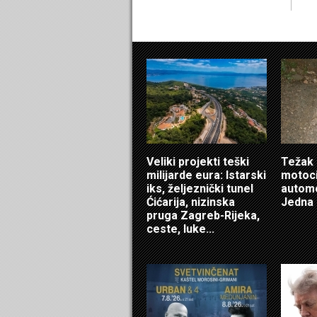
Veliki projekti teški
Težak 
milijarde eura: Istarski
motoci
iks, željeznički tunel
automo
Ćićarija, nizinska
Jedna 
pruga Zagreb-Rijeka,
ceste, luke...