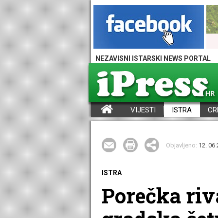
NEZAVISNI ISTARSKI NEWS PORTAL
VIJESTI
ISTRA
CR
iPress - Vijesti iz Istre, Hrvatske i svijeta
Objavljeno:
12. 06 
ISTRA
Porečka riv