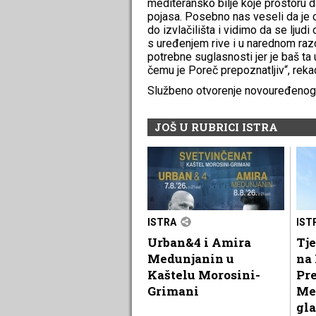
mediteransko bilje koje prostoru d
pojasa. Posebno nas veseli da je c
do izvlačilišta i vidimo da se ljudi 
s uređenjem rive i u narednom razd
potrebne suglasnosti jer je baš ta
čemu je Poreč prepoznatljiv“, rekao
Službeno otvorenje novouređenog di
JOŠ U RUBRICI ISTRA
ISTRA
IST
Urban&4 i Amira
Tje
Medunjanin u
na 
Kaštelu Morosini-
Pr
Grimani
Me
gla