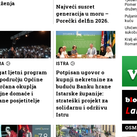
uženja
Pomer i
Najveći susret
družen
generacija u moru –
Puljani
Porečki delfin 2026.
kuću
Uhićen 
sukoba
Kralj 
Roman
RA
ISTRA
at ljetni program
Potpisan ugovor o
području Općine
kupnji nekretnine za
rčana okuplja
buduću Banku hrane
jne domaće i
Istarske županije:
ane posjetitelje
strateški projekt za
solidarnu i održivu
Istru
OSM