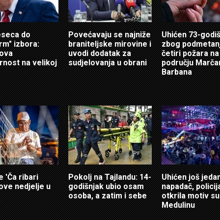
eseca do
Povećavaju se najniže
Uhićen 73-godi
rm" izbora:
braniteljske mirovine i
zbog podmetan
ova
uvodi dodatak za
četiri požara na
rnost na velikoj
sudjelovanja u obrani
području Marča
Barbana
e 'Ča ribari
Pokolj na Tajlandu: 14-
Uhićen još jeda
 ove nedjelje u
godišnjak ubio osam
napadač, policij
osoba, a zatim i sebe
otkrila motiv s
Medulinu