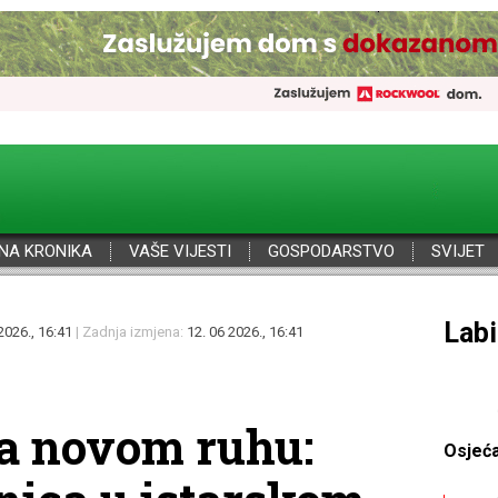
NA KRONIKA
VAŠE VIJESTI
GOSPODARSTVO
SVIJET
Por
2026., 16:41
| Zadnja izmjena:
12. 06 2026., 16:41
a novom ruhu:
Osjeć