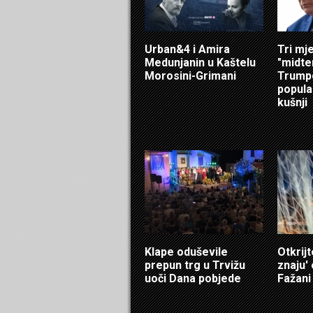
Urban&4 i Amira
Tri mj
Medunjanin u Kaštelu
"midte
Morosini-Grimani
Trump
popula
kušnji
Klape oduševile
Otkrijt
prepun trg u Trvižu
znaju'
uoči Dana pobjede
Fažani