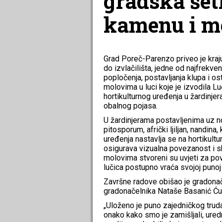
gradska šet
kamenu i m
Grad Poreč-Parenzo priveo je kra
do izvlačilišta, jedne od najfrekv
popločenja, postavljanja klupa i 
molovima u luci koje je izvodila L
hortikulturnog uređenja u žardinj
obalnog pojasa.
U žardinjerama postavljenima uz no
pitosporum, afrički ljiljan, nandina
uređenja nastavlja se na hortikult
osigurava vizualna povezanost i s
molovima stvoreni su uvjeti za pov
lučica postupno vraća svojoj punoj 
Završne radove obišao je gradonač
gradonačelnika Nataše Basanić Ću
„Uloženo je puno zajedničkog truda 
onako kako smo je zamišljali, uredn