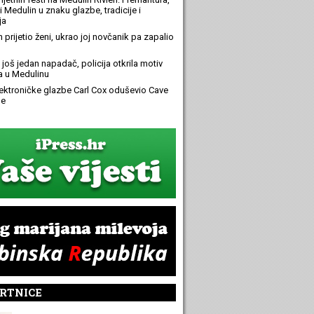
 Medulin u znaku glazbe, tradicije i
ja
n prijetio ženi, ukrao joj novčanik pa zapalio
još jedan napadač, policija otkrila motiv
 u Medulinu
elektroničke glazbe Carl Cox oduševio Cave
e
RTNICE