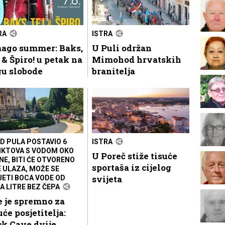
RA
ISTRA
ago summer: Baks,
U Puli održan
 & Špiro! u petak na
Mimohod hrvatskih
gu slobode
branitelja
D PULA POSTAVIO 6
ISTRA
KTOVA S VODOM OKO
U Poreč stiže tisuće
NE, BITI ĆE OTVORENO
sportaša iz cijelog
E ULAZA, MOŽE SE
svijeta
JETI BOCA VODE OD
A LITRE BEZ ČEPA
 je spremno za
uće posjetitelja:
k Cave dvije