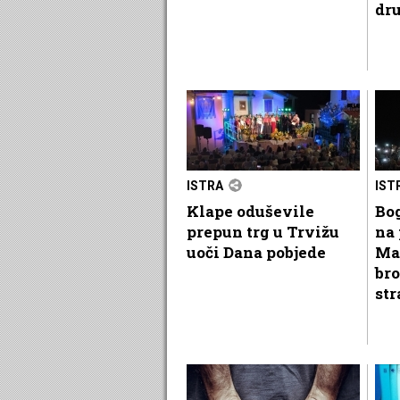
dr
ISTRA
IST
Klape oduševile
Bog
prepun trg u Trvižu
na 
uoči Dana pobjede
Ma
bro
str