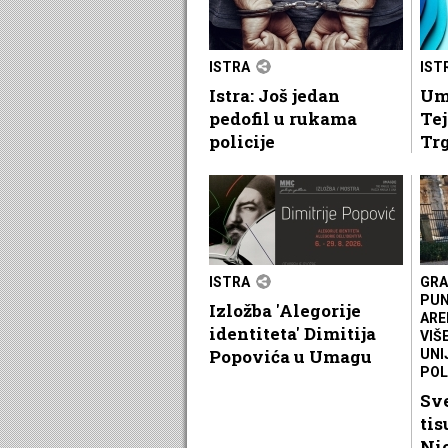
ISTRA
IST
Istra: Još jedan
Um
pedofil u rukama
Tej
policije
Tr
ISTRA
GRA
PUN
Izložba 'Alegorije
ARE
identiteta' Dimitija
VIŠ
Popovića u Umagu
UNI
POL
Sve
tis
Nic