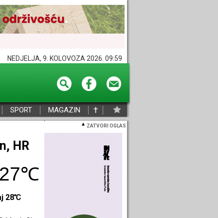
NEDJELJA, 9. KOLOVOZA 2026. 09:59
†
SPORT
MAGAZIN
ZATVORI OGLAS
eč, HR
29℃
aj 29℃