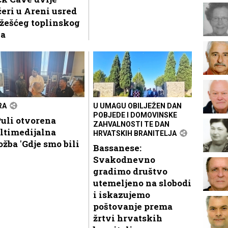
eri u Areni usred
žešćeg toplinskog
la
RA
U UMAGU OBILJEŽEN DAN
POBJEDE I DOMOVINSKE
uli otvorena
ZAHVALNOSTI TE DAN
ltimedijalna
HRVATSKIH BRANITELJA
ožba 'Gdje smo bili
Bassanese:
Svakodnevno
gradimo društvo
utemeljeno na slobodi
i iskazujemo
poštovanje prema
žrtvi hrvatskih