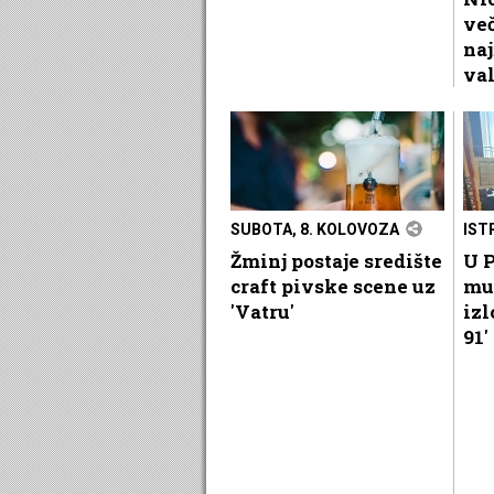
več
naj
va
SUBOTA, 8. KOLOVOZA
IST
Žminj postaje središte
U P
craft pivske scene uz
mu
'Vatru'
izl
91'