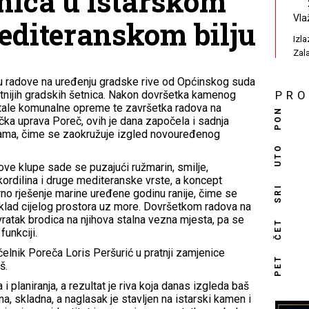
nica u istarskom
Vla
editeranskom bilju
Izl
Zal
ju radove na uređenju gradske rive od Općinskog suda
entnijih gradskih šetnica. Nakon dovršetka kamenog
PR
ostale komunalne opreme te završetka radova na
PON
učka uprava Poreč, ovih je dana započela i sadnja
erama, čime se zaokružuje izgled novouređenog
UTO
ve klupe sade se puzajući ružmarin, smilje,
, kordilina i druge mediteranske vrste, a koncept
SRI
urno rješenje marine uređene godinu ranije, čime se
klad cijelog prostora uz more. Dovršetkom radova na
ratak brodica na njihova stalna vezna mjesta, pa se
ČET
funkciji.
elnik Poreča Loris Peršurić u pratnji zamjenice
PET
š.
i planiranja, a rezultat je riva koja danas izgleda baš
a, skladna, a naglasak je stavljen na istarski kamen i