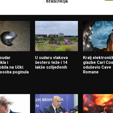
branitelja
sudar
U sudaru vlakova
Kralj elektroni
kla i
šestero teže i 14
glazbe Carl Cox
bila na Učki:
lakše ozlijeđenih
oduševio Cave
osoba poginula
Romane