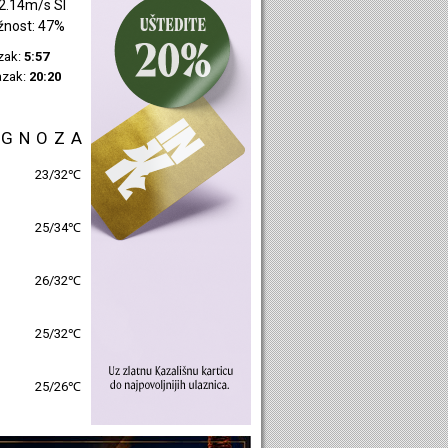
0.22m/s JZ
žnost: 41%
azak:
5:59
azak:
20:23
OGNOZA
27/30℃
26/32℃
27/31℃
26/32℃
26/27℃