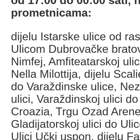
od 17:00 do 00:00 sati, 
prometnicama:
dijelu Istarske ulice od ras
Ulicom Dubrovačke bratov
Nimfej, Amfiteatarskoj ulic
Nella Milottija, dijelu Scal
do Varaždinske ulice, Nez
ulici, Varaždinskoj ulici do
Croazia, Trgu Ozad Arene
Gladijatorskoj ulici do Uli
Ulici Učki uspon, dijelu Fa