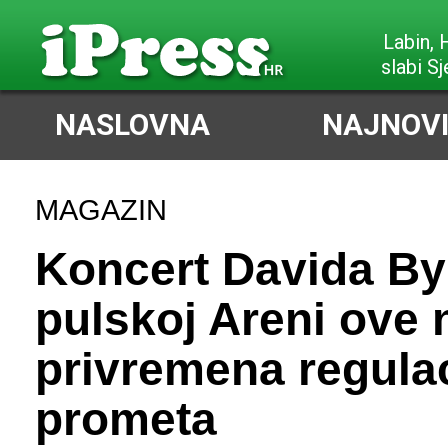
Labin,
slabi Sj
NASLOVNA
NAJNOVI
MAGAZIN
Koncert Davida By
pulskoj Areni ove n
privremena regulac
prometa