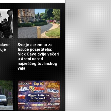
 slave
Sve je spremno za
luje
tisuće posjetitelja:
Nick Cave dvije večeri
u Areni usred
najžešćeg toplinskog
vala