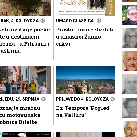
RAK, 4. KOLOVOZA
UMAGO CLASSICA:
elo uz dvije pučke
Praški trio u četvrtak
te u destinaciji
u umaškoj Župnoj
čana - u Filipani i
crkvi
ruškima
RIJEDU, 29. SRPNJA
PRIJAVE DO 4. KOLOVOZA
oznajte mračnu
Ex Tempore 'Pogled
iču motovunske
na Valturu'
obnice Dilette