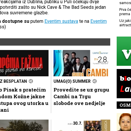
eakcijama iz Dublina, publiku u Puli očekuju dvije
samost
 potvrditi zašto su Nick Cave & The Bad Seeds jedan
Prva č
bendova suvremene glazbe.
prema 
za dostupne su
putem
Eventim sustava
te na
Eventim
Uz jaki
airtract
ess)
Z BESPLATAN
UMAG(O) SUMMER
o Pisak s pratećim
Provedite se uz grupu
ndom Kožne jakne
Cambi na Trgu
tupa ovog utorka u
slobode ove nedjelje
OSM
žani