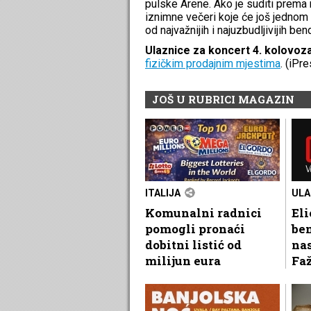
pulske Arene. Ako je suditi prema r
iznimne večeri koje će još jednom
od najvažnijih i najuzbudljivijih 
Ulaznice za koncert 4. kolovo
fizičkim prodajnim mjestima
. (iPr
JOŠ U RUBRICI MAGAZIN
ITALIJA
ULA
Komunalni radnici
Eli
pomogli pronaći
be
dobitni listić od
nas
milijun eura
Fa