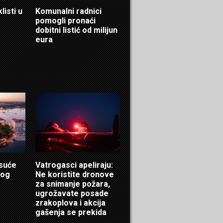
listi u
Komunalni radnici
pomogli pronaći
dobitni listić od milijun
eura
isuće
Vatrogasci apeliraju:
log
Ne koristite dronove
za snimanje požara,
ugrožavate posade
zrakoplova i akcija
gašenja se prekida