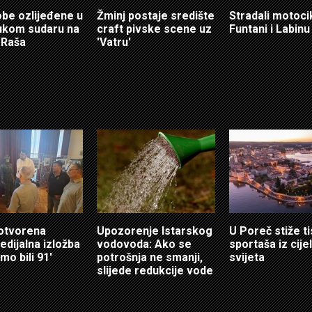
obe ozlijeđene u
Žminj postaje središte
Stradali motocik
ukom sudaru na
craft pivske scene uz
Funtani i Labinu
 Raša
'Vatru'
 otvorena
Upozorenje Istarskog
U Poreč stiže t
edijalna izložba
vodovoda: Ako se
sportaša iz cije
mo bili 91'
potrošnja ne smanji,
svijeta
slijede redukcije vode