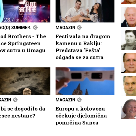
G(O) SUMMER:
MAGAZIN
od Brothers - The
Festivala na dragom
uce Springsteen
kamenu u Raklju:
ow sutra u Umagu
Predstava 'Fešta'
odgađa se za sutra
AZIN
MAGAZIN
 bi se dogodilo da
Europu u kolovozu
esec nestane?
očekuje djelomična
pomrčina Sunca