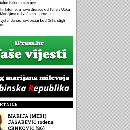
alno hakirao sustave
etiri kilometra nove dionice od Tunela Učka
Matuljima od večeras u prometu
 vjetar danas novi požar kod Orihi, stigli
ori
RTNICE
MARIJA (MERI)
JAŠAREVIĆ rođena
CRNKOVIĆ (86)