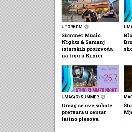
UTORKOM
UMA
Summer Music
Blo
Nights & Samanj
Br
istarskih proizvoda
sh
na trgu u Krnici
UMAG(O) SUMMER
MAG
Umag se ove subote
Što
pretvara u centar
Mj
latino plesova