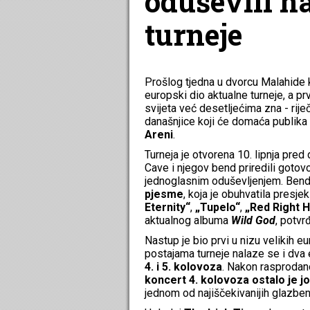
oduševili n
turneje
Prošlog tjedna u dvorcu Malahide 
europski dio aktualne turneje, a pr
svijeta već desetljećima zna - rij
današnjice koji će domaća publika i
Areni
.
Turneja je otvorena 10. lipnja pred
Cave i njegov bend priredili gotov
jednoglasnim oduševljenjem. Bend 
pjesme
, koja je obuhvatila presj
Eternity“
,
„Tupelo“
,
„Red Right H
aktualnog albuma
Wild God
, potvr
Nastup je bio prvi u nizu velikih 
postajama turneje nalaze se i dva
4. i 5. kolovoza
. Nakon rasprodan
koncert 4. kolovoza ostalo je j
jednom od najiščekivanijih glazben