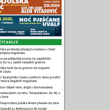
ČITANIJE
ska postavlja plutajuću barijeru u Ceuti
priljeva migranata
a se priključila pozivu na zajednički
r EU-a u zaštiti vanjskih granica
lska tvrdi da su gotovo svi migranti
li Ceutu
U španjolsku Ceutu u jednom danu prodrlo
 tisuća ilegalnih migranata
ori diljem Istre, stigla i dva kanadera
meteoalarm za Istru: Temperature i do 40, u
u bura
Rasprodana pulska Arena plesala do jutra
OpenAI-a i Anthropicov AI model