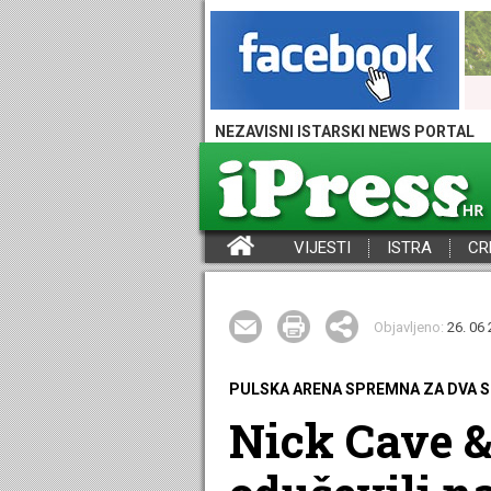
NEZAVISNI ISTARSKI NEWS PORTAL
VIJESTI
ISTRA
CR
iPress - Vijesti iz Istre, Hrvatske i svijeta
Objavljeno:
26. 06 
PULSKA ARENA SPREMNA ZA DVA 
Nick Cave &