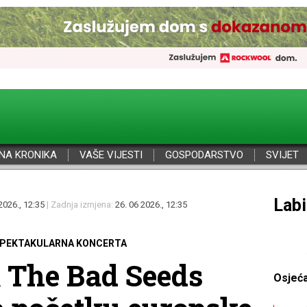
NA KRONIKA
VAŠE VIJESTI
GOSPODARSTVO
SVIJET
Por
2026., 12:35
| Zadnja izmjena:
26. 06 2026., 12:35
SPEKTAKULARNA KONCERTA
 The Bad Seeds
Osjeć