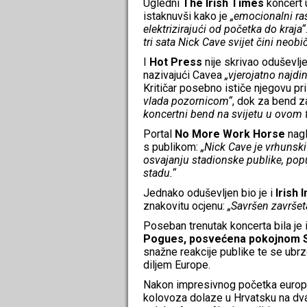
Ugledni
The Irish Times
koncert u
istaknuvši kako je
„emocionalni ra
elektrizirajući od početka do kraja“
tri sata Nick Cave svijet čini neobi
I
Hot Press
nije skrivao oduševlj
nazivajući Cavea
„vjerojatno najdi
Kritičar posebno ističe njegovu pr
vlada pozornicom“
, dok za bend z
koncertni bend na svijetu u ovom t
Portal
No More Work Horse
nagl
s publikom:
„Nick Cave je vrhunski
osvajanju stadionske publike, pop
stadu.“
Jednako oduševljen bio je i
Irish
znakovitu ocjenu:
„Savršen završet
Poseban trenutak koncerta bila j
Pogues, posvećena pokojnom
snažne reakcije publike te se ubr
diljem Europe.
Nakon impresivnog početka europ
kolovoza dolaze u Hrvatsku na dv