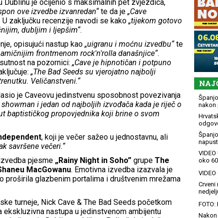
 Dublinu je ocijenio s maksimalnih pet zvjezdica,
spon ove izvedbe izvanredan“
te da je
„Cave
. U zaključku recenzije navodi se kako
„tijekom gotovo
čnijim, dubljim i ljepšim“
.
enje, opisujući nastup kao
„uigranu i moćnu izvedbu“
te
namičnijim frontmenom rock'n'rolla današnjice“
.
isutnost na pozornici:
„Cave je hipnotičan i potpuno
aključuje:
„The Bad Seeds su vjerojatno najbolji
renutku. Veličanstveni.“
NAJ
asio je Caveovu jedinstvenu sposobnost povezivanja
Španjol
 showman i jedan od najboljih izvođača kada je riječ o
nakon 
ut baptističkog propovjednika koji brine o svom
Hrvatsk
odgovo
Španjo
 Independent
, koji je večer sažeo u jednostavnu, ali
napusti
ak savršene večeri.“
VIDEO 
e izvedba pjesme
„Rainy Night in Soho”
grupe
The
oko 60
 Shaneu MacGowanu
. Emotivna izvedba izazvala je
VIDEO G
zo proširila glazbenim portalima i društvenim mrežama
Crveni 
nedjelj
ske turneje, Nick Cave & The Bad Seeds početkom
FOTO: 
a ekskluzivna nastupa u jedinstvenom ambijentu
Nakon 