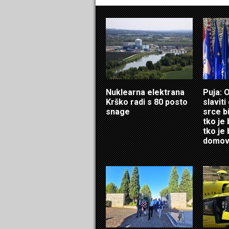
Nuklearna elektrana
Puja: 
Krško radi s 80 posto
slavit
snage
srce b
tko je 
tko je
domov