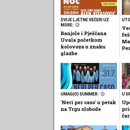
DVIJE LJETNE VEČERI UZ
UTO
MORE:
Ves
Banjole i Pješčana
feš
Uvala početkom
Mar
kolovoza u znaku
Pe
glazbe
UMAG(O) SUMMER:
U S
'Neri per caso' u petak
Up
na Trgu slobode
pr
čar