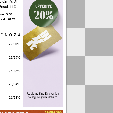
0.17m/s S
žnost: 48%
azak:
5:55
azak:
20:27
OGNOZA
26/32℃
23/31℃
26/31℃
26/32℃
27/29℃