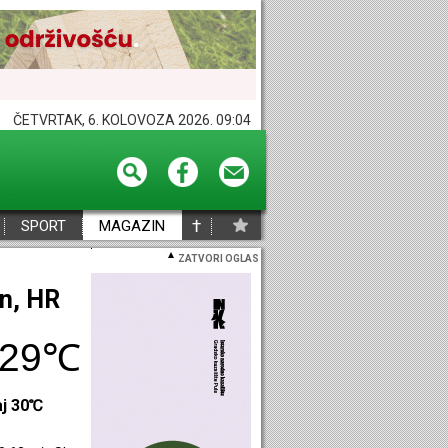
ČETVRTAK, 6. KOLOVOZA 2026. 09:04
†
SPORT
MAGAZIN
ZATVORI OGLAS
eč, HR
30℃
aj 30℃