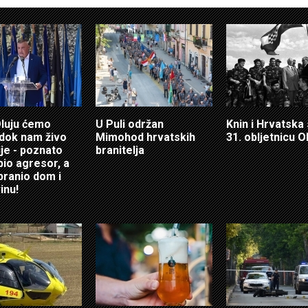
Oluju ćemo
U Puli održan
Knin i Hrvatska
i dok nam živo
Mimohod hrvatskih
31. obljetnicu O
ije - poznato
branitelja
bio agresor, a
 branio dom i
inu!