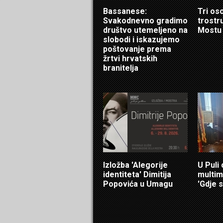
Bassanese:
Tri os
Svakodnevno gradimo
trostr
društvo utemeljeno na
Mostu
slobodi i iskazujemo
poštovanje prema
žrtvi hrvatskih
branitelja
Izložba 'Alegorije
U Puli
identiteta' Dimitija
multim
Popovića u Umagu
'Gdje s