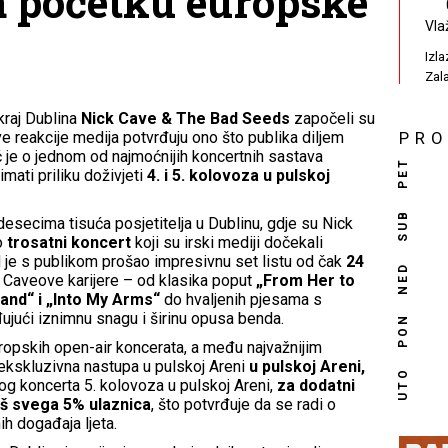
a početku europske
Vla
Izl
Zal
kraj Dublina
Nick Cave & The Bad Seeds
započeli su
ve reakcije medija potvrđuju ono što publika diljem
PR
eč je o jednom od najmoćnijih koncertnih sastava
PET
mati priliku doživjeti
4. i 5. kolovoza u pulskoj
SUB
 desecima tisuća posjetitelja u Dublinu, gdje su Nick
o
trosatni koncert
koji su irski mediji dočekali
je s publikom prošao impresivnu set listu od čak
24
NED
ek Caveove karijere – od klasika poput
„From Her to
and“ i „Into My Arms“
do hvaljenih pjesama s
đujući iznimnu snagu i širinu opusa benda.
PON
europskih open-air koncerata, a među najvažnijim
 ekskluzivna nastupa u pulskoj Areni
u pulskoj Areni,
UTO
og koncerta 5. kolovoza u pulskoj Areni,
za dodatni
oš svega
5% ulaznica
, što potvrđuje da se radi o
ih događaja ljeta.