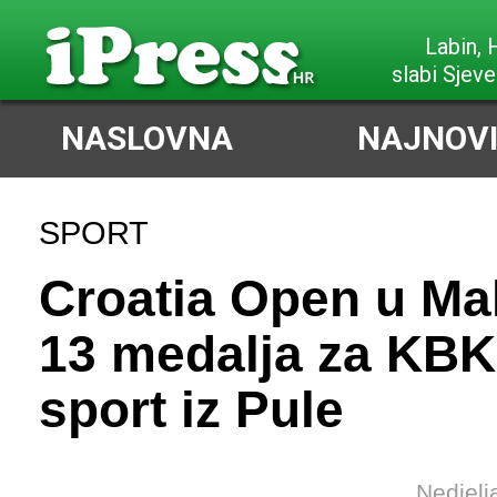
Labin,
slabi Sjeve
NASLOVNA
NAJNOVI
SPORT
Croatia Open u Ma
13 medalja za KBK
sport iz Pule
Nedjelj