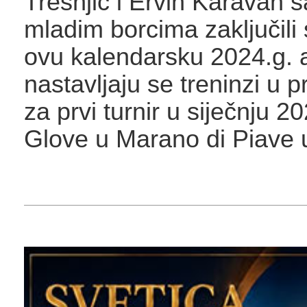
Trešnjić i Ervin Karavan s
mladim borcima zaključili 
ovu kalendarsku 2024.g. a
nastavljaju se treninzi u
za prvi turnir u siječnju 
Glove u Marano di Piave u I