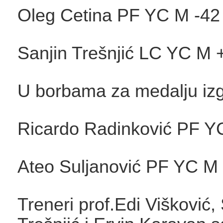
Oleg Cetina PF YC M -42 
Sanjin Trešnjić LC YC M +
U borbama za medalju izgu
Ricardo Radinković PF Y
Ateo Suljanović PF YC M 
Treneri prof.Edi Višković