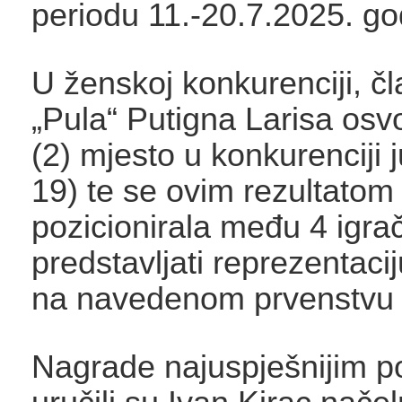
periodu 11.-20.7.2025. go
U ženskoj konkurenciji, č
„Pula“ Putigna Larisa osvo
(2) mjesto u konkurenciji j
19) te se ovim rezultatom
pozicionirala među 4 igra
predstavljati reprezentaci
na navedenom prvenstvu
Nagrade najuspješnijim p