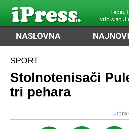
Labin,
vrlo slab J
NASLOVNA
NAJNOVI
SPORT
Stolnotenisači Pule
tri pehara
Utora