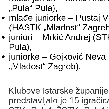
„Pula“ Pula),
mlađe juniorke – Pustaj Vi
(HASTK „Mladost“ Zagreb
juniori – Mrkić Andrej (ST
Pula),
juniorke – Gojković Nev
„Mladost“ Zagreb).
Klubove Istarske županije
predstavljalo je 15 igračica