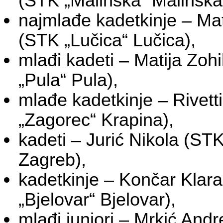
(STK „Malinska“ Malinska
najmlađe kadetkinje – M
(STK „Lučica“ Lučica),
mlađi kadeti – Matija Zoh
„Pula“ Pula),
mlađe kadetkinje – Rivett
„Zagorec“ Krapina),
kadeti – Jurić Nikola (ST
Zagreb),
kadetkinje – Končar Klar
„Bjelovar“ Bjelovar),
mlađi juniori – Mrkić And