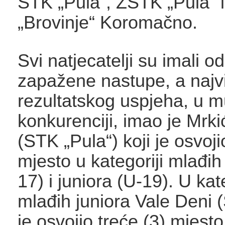
STK „Pula“, ŽSTK „Pula“ 
„Brovinje“ Koromačno.
Svi natjecatelji su imali od
zapažene nastupe, a najv
rezultatskog uspjeha, u m
konkurenciji, imao je Mrki
(STK „Pula“) koji je osvoji
mjesto u kategoriji mlađih
17) i juniora (U-19). U kate
mlađih juniora Vale Deni 
je osvojio treće (3) mjesto