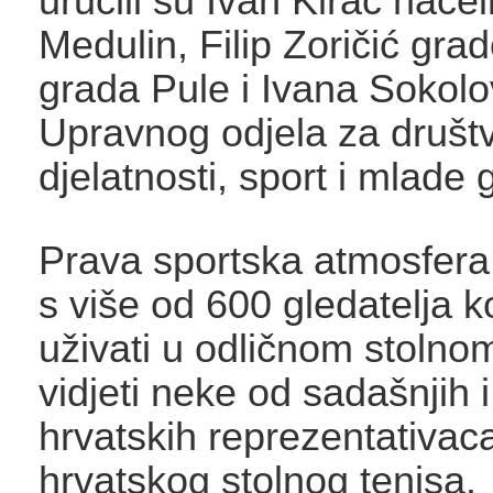
uručili su Ivan Kirac nače
Medulin, Filip Zoričić gra
grada Pule i Ivana Sokolo
Upravnog odjela za društ
djelatnosti, sport i mlade
Prava sportska atmosfera
s više od 600 gledatelja k
uživati u odličnom stolnom
vidjeti neke od sadašnjih 
hrvatskih reprezentativac
hrvatskog stolnog tenisa.