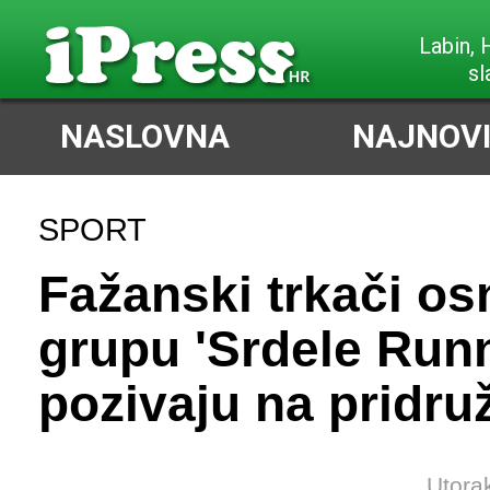
Labin,
sl
NASLOVNA
NAJNOVI
SPORT
Fažanski trkači os
grupu 'Srdele Runn
pozivaju na pridru
Utora