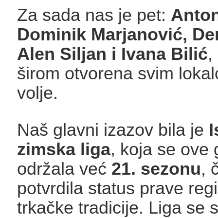
Za sada nas je pet:
Anton
Dominik Marjanović, De
Alen Siljan i Ivana Bilić
,
širom otvorena svim loka
volje.
Naš glavni izazov bila je
I
zimska liga
, koja se ove
održala već
21. sezonu
, 
potvrdila status prave reg
trkačke tradicije. Liga se 