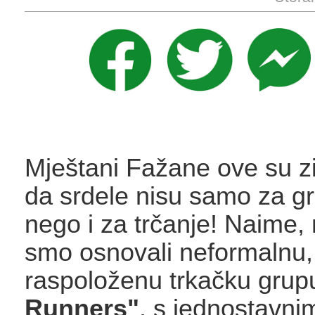
Mještani Fažane ove su z
da srdele nisu samo za g
nego i za trčanje! Naime
smo osnovali neformalnu, a
raspoloženu trkačku gru
Runners"
, s jednostavnim