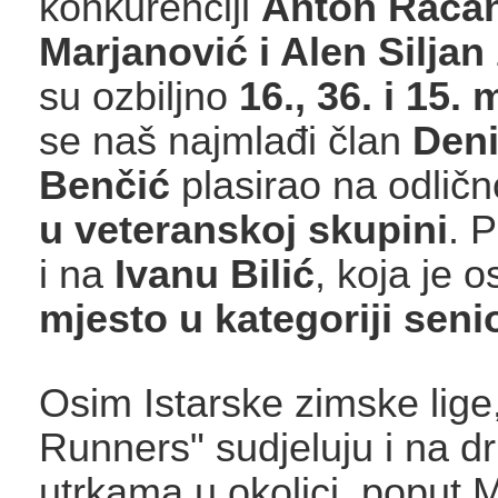
konkurenciji
Anton Racan
Marjanović i Alen Siljan
su ozbiljno
16., 36. i 15. 
se naš najmlađi član
Den
Benčić
plasirao na odlič
u veteranskoj skupini
. 
i na
Ivanu Bilić
, koja je o
mjesto u kategoriji seni
Osim Istarske zimske lige
Runners" sudjeluju i na d
utrkama u okolici, poput 