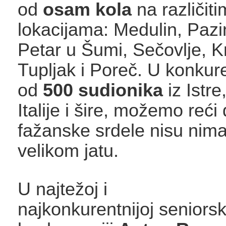
od
osam kola
na različiti
lokacijama: Medulin, Pazi
Petar u Šumi, Sečovlje, K
Tupljak i Poreč. U konkure
od
500 sudionika
iz Istre
Italije i šire, možemo reć
fažanske srdele nisu nima
velikom jatu.
U najtežoj i
najkonkurentnijoj seniorsk