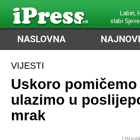
Labin,
slabi Sjeve
NASLOVNA
NAJNOVI
VIJESTI
Uskoro pomičemo s
ulazimo u poslije
mrak
Utora