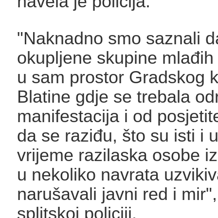
navela je policija.
"Naknadno smo saznali da
okupljene skupine mlađih
u sam prostor Gradskog k
Blatine gdje se trebala odr
manifestacija i od posjetit
da se raziđu, što su isti i u
vrijeme razilaska osobe i
u nekoliko navrata uzviki
narušavali javni red i mir"
splitskoj policiji.