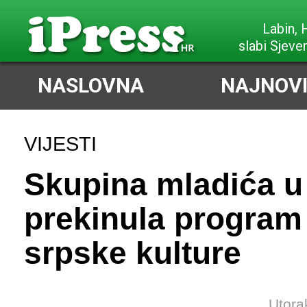
Labin,
slabi Sjeve
NASLOVNA
NAJNOVI
VIJESTI
Skupina mladića u 
prekinula program
srpske kulture
Utora