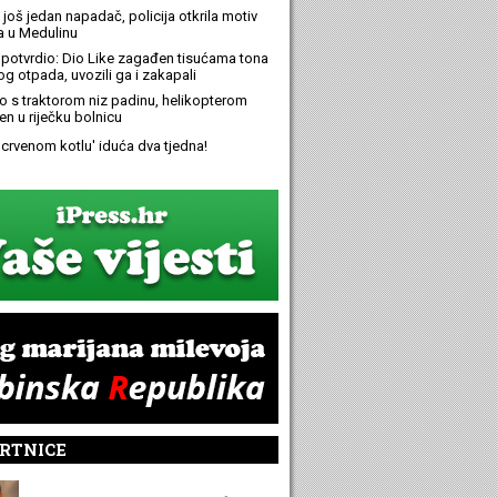
još jedan napadač, policija otkrila motiv
 u Medulinu
potvrdio: Dio Like zagađen tisućama tona
g otpada, uvozili ga i zakapali
ao s traktorom niz padinu, helikopterom
en u riječku bolnicu
 'crvenom kotlu' iduća dva tjedna!
RTNICE