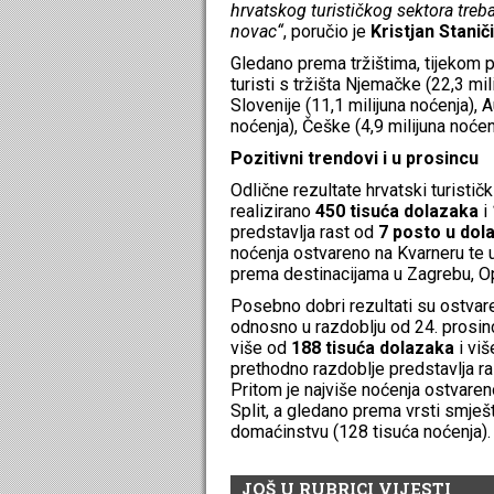
hrvatskog turističkog sektora treba 
novac“
, poručio je
Kristjan Stanič
Gledano prema tržištima, tijekom p
turisti s tržišta Njemačke (22,3 mil
Slovenije (11,1 milijuna noćenja), A
noćenja), Češke (4,9 milijuna noćenj
Pozitivni trendovi i u prosincu
Odlične rezultate hrvatski turističk
realizirano
450 tisuća dolazaka
i
predstavlja rast od
7 posto u do
noćenja ostvareno na Kvarneru te u 
prema destinacijama u Zagrebu, 
Posebno dobri rezultati su ostvare
odnosno u razdoblju od 24. prosinc
više od
188 tisuća dolazaka
i vi
prethodno razdoblje predstavlja r
Pritom je najviše noćenja ostvaren
Split, a gledano prema vrsti smješt
domaćinstvu (128 tisuća noćenja).
JOŠ U RUBRICI VIJESTI