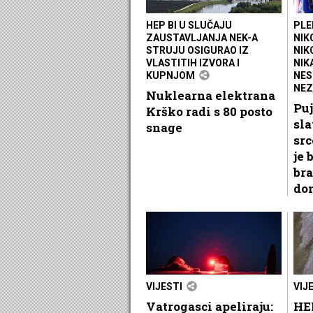
HEP BI U SLUČAJU
PLE
ZAUSTAVLJANJA NEK-A
NIK
STRUJU OSIGURAO IZ
NIK
VLASTITIH IZVORA I
NIK
KUPNJOM
NES
NEZ
Nuklearna elektrana
Puj
Krško radi s 80 posto
sla
snage
src
je 
bra
do
VIJESTI
VIJ
Vatrogasci apeliraju:
HEP