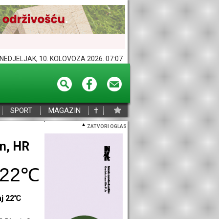
NEDJELJAK, 10. KOLOVOZA 2026. 07:07
†
SPORT
MAGAZIN
ZATVORI OGLAS
eč, HR
27℃
aj 27℃