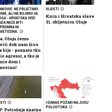
NKOVIĆ: NE PRIJETIMO
VIJESTI
OME, ALI NE BOJIMO SE
Knin i Hrvatska slave
OGA - HRVATSKA VIŠE
31. obljetnicu Oluje
ADA NEĆE BITI
PREMNA NI
AŠTIĆENA.
a: Oluju ćemo
viti dok nam živo
e bije - poznato tko
bio agresor, a tko je
nio dom i
movinu!
ESTI
I DANAS POŽARI NA JUGU
POLUOTOKA
: Potrošnja znatno