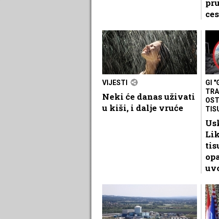
pru
ces
VIJESTI
GI 
TRA
Neki će danas uživati
OST
u kiši, i dalje vruće
TIS
Usk
Li
ti
opa
uvo