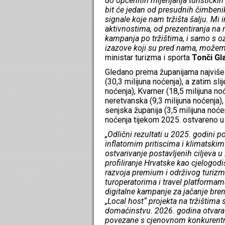
do općenitih mijenjanja turističk
bit će jedan od presudnih čimbenik
signale koje nam tržišta šalju. M
aktivnostima, od prezentiranja n
kampanja po tržištima, i samo s o
izazove koji su pred nama, možemo
ministar turizma i sporta
Tonči Gl
Gledano prema županijama najviše 
(30,3 milijuna noćenja), a zatim sl
noćenja), Kvarner (18,5 milijuna no
neretvanska (9,3 milijuna noćenja),
senjska županija (3,5 milijuna noć
noćenja tijekom 2025. ostvareno u 
„Odlični rezultati u 2025. godini 
inflatornim pritiscima i klimatskim
ostvarivanje postavljenih ciljeva u
profiliranje Hrvatske kao cjelogod
razvoja premium i održivog turizma
turoperatorima i travel platformam
digitalne kampanje za jačanje bren
„Local host“ projekta na tržištim
domaćinstvu. 2026. godina otvara 
povezane s cjenovnom konkurentnoš