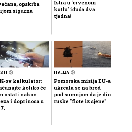
Istra u 'crvenom
većana, opskrba
kotlu' iduća dva
ujom sigurna
tjedna!
ESTI
ITALIJA
K-ov kalkulator:
Pomorska misija EU-a
ačunajte koliko će
ukrcala se na brod
m ostati nakon
pod sumnjom da je dio
eza i doprinosa u
ruske "flote iz sjene"
7.