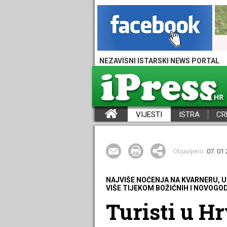
NEZAVISNI ISTARSKI NEWS PORTAL
VIJESTI
ISTRA
CR
iPress - Vijesti iz Istre, Hrvatske i svijeta
Objavljeno:
07. 01 
NAJVIŠE NOĆENJA NA KVARNERU, U
VIŠE TIJEKOM BOŽIĆNIH I NOVOGO
Turisti u Hr