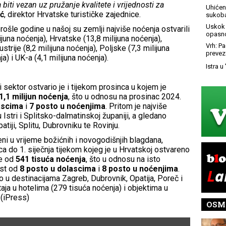
biti vezan uz pružanje kvalitete i vrijednosti za
Uhićen 
ić
, direktor Hrvatske turističke zajednice.
sukoba
Uskok 
rošle godine u našoj su zemlji najviše noćenja ostvarili
opasno
ijuna noćenja), Hrvatske (13,8 milijuna noćenja),
Vrh: P
ustrije (8,2 milijuna noćenja), Poljske (7,3 milijuna
prevez
a) i UK-a (4,1 milijuna noćenja).
Istra u
i sektor ostvario je i tijekom prosinca u kojem je
1,1 milijun noćenja
, što u odnosu na prosinac 2024.
lascima
i
7 posto u noćenjima
. Pritom je najviše
Istri i Splitsko-dalmatinskoj županiji, a gledano
Opatiji, Splitu, Dubrovniku te Rovinju.
ni u vrijeme božićnih i novogodišnjih blagdana,
a do 1. siječnja tijekom kojeg je u Hrvatskoj ostvareno
še od
541 tisuća noćenja
, što u odnosu na isto
ast od
8 posto u dolascima
i
8 posto
u noćenjima
.
o u destinacijama Zagreb, Dubrovnik, Opatija, Poreč i
aja u hotelima (279 tisuća noćenja) i objektima u
 (iPress)
OSM