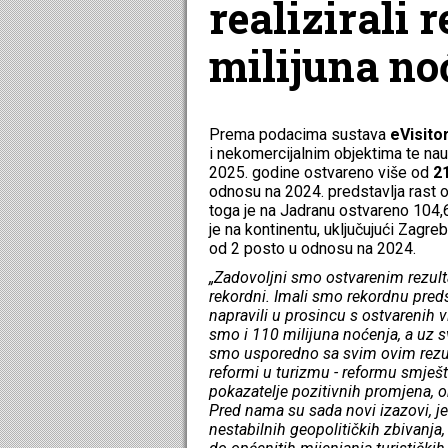
realizirali 
milijuna no
Prema podacima sustava
eVisito
i nekomercijalnim objektima te nau
2025. godine ostvareno više od
21
odnosu na 2024. predstavlja rast 
toga je na Jadranu ostvareno 104,6
je na kontinentu, uključujući Zagreb
od 2 posto u odnosu na 2024.
„Zadovoljni smo ostvarenim rezulta
rekordni. Imali smo rekordnu pre
napravili u prosincu s ostvarenih v
smo i 110 milijuna noćenja, a uz s
smo usporedno sa svim ovim rezult
reformi u turizmu - reformu smješt
pokazatelje pozitivnih promjena, 
Pred nama su sada novi izazovi, 
nestabilnih geopolitičkih zbivanja