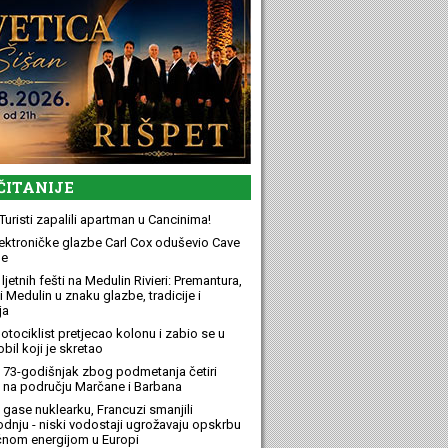
ČITANIJE
Turisti zapalili apartman u Cancinima!
elektroničke glazbe Carl Cox oduševio Cave
e
ljetnih fešti na Medulin Rivieri: Premantura,
 Medulin u znaku glazbe, tradicije i
ja
otociklist pretjecao kolonu i zabio se u
bil koji je skretao
 73-godišnjak zbog podmetanja četiri
 na području Marčane i Barbana
 gase nuklearku, Francuzi smanjili
odnju - niski vodostaji ugrožavaju opskrbu
ičnom energijom u Europi