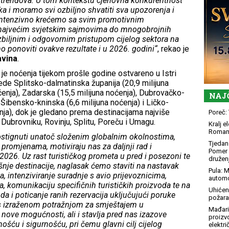
ih trendova. U tom kontekstu cjenovna konkurentnost
a i moramo svi ozbiljno shvatiti sva upozorenja i
i intenzivno krećemo sa svim promotivnim
a najvećim svjetskim sajmovima do mnogobrojnih
zbiljnim i odgovornim pristupom cijelog sektora na
 ponoviti ovakve rezultate i u 2026. godini“
, rekao je
avina
.
je noćenja tijekom prošle godine ostvareno u Istri
ijede Splitsko-dalmatinska županija (20,9 milijuna
ćenja), Zadarska (15,5 milijuna noćenja), Dubrovačko-
NAJ
 Šibensko-kninska (6,6 milijuna noćenja) i Ličko-
enja), dok je gledano prema destinacijama najviše
Poreč: 
Dubrovniku, Rovinju, Splitu, Poreču i Umagu.
Kralj 
Roman
postignuti unatoč složenim globalnim okolnostima,
Tjedan 
 promjenama, motiviraju nas za daljnji rad i
Pomer i
 2026. Uz rast turističkog prometa u pred i posezoni te
družen
išnje destinacije, naglasak ćemo staviti na nastavak
Pula: M
, intenziviranje suradnje s avio prijevoznicima,
automo
a, komunikaciju specifičnih turističkih proizvoda te na
Uhićen
da i poticanje ranih rezervacija uključujući poruke
požara
a s izraženom potražnjom za smještajem u
Mađari
nove mogućnosti, ali i stavlja pred nas izazove
proizv
ću i sigurnošću, pri čemu glavni cilj cijelog
elektr