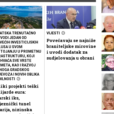
ATSKA TRENUTAČNO
VIJESTI
VODI JEDAN OD
Povećavaju se najniže
VEĆIH INVESTICIJSKIH
braniteljske mirovine
LUSA U SVOM
i uvodi dodatak za
TOJANJU U PROMETNU
RASTRUKTURU, KOJI
sudjelovanja u obrani
HVAĆA SVE VRSTE
META, KAO I RAZVOJ
NOGA GRADSKOG
JEVOZA I NOVIH OBLIKA
ILNOSTI
iki projekti teški
ijarde eura:
arski iks,
jeznički tunel
arija, nizinska