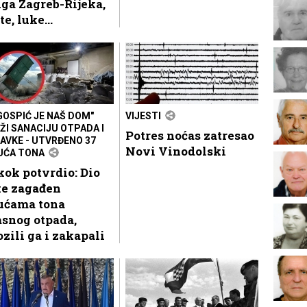
ga Zagreb-Rijeka,
te, luke...
"GOSPIĆ JE NAŠ DOM"
VIJESTI
ŽI SANACIJU OTPADA I
Potres noćas zatresao
AVKE - UTVRĐENO 37
Novi Vinodolski
UĆA TONA
ok potvrdio: Dio
ke zagađen
sućama tona
snog otpada,
zili ga i zakapali