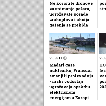
Ne koristite dronove
po
za snimanje požara,
str
ugrožavate posade
zrakoplova i akcija
gašenja se prekida
VIJESTI
VIJ
Mađari gase
HO
nuklearku, Francuzi
Izr
smanjili proizvodnju
va
- niski vodostaji
por
ugrožavaju opskrbu
202
električnom
energijom u Europi