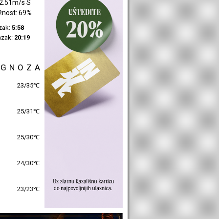
2.36m/s SI
žnost: 45%
azak:
6:00
azak:
20:21
OGNOZA
28/32℃
26/31℃
26/31℃
25/30℃
24/25℃