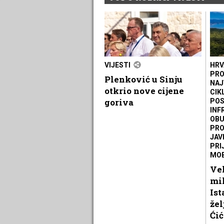
VIJESTI
HRV
PRO
Plenković u Sinju
NAJ
otkrio nove cijene
CIK
goriva
POS
INF
OBU
PRO
JAV
PRI
MOB
Vel
mil
Ist
žel
Ćić