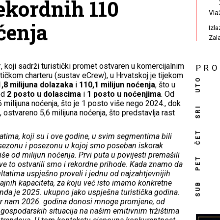
rekordnih 110
Vla
ćenja
Izl
Zal
r
, koji sadrži turistički promet ostvaren u komercijalnim
PR
tičkom charteru (sustav eCrew), u Hrvatskoj je tijekom
UTO
,8 milijuna dolazaka
i
110,1 milijun noćenja
, što u
od
2 posto u dolascima
i
1 posto u noćenjima
. Od
 milijuna noćenja, što je 1 posto više nego 2024., dok
SRI
, ostvareno 5,6 milijuna noćenja, što predstavlja rast
ČET
tima, koji su i ove godine, u svim segmentima bili
dsezonu i posezonu u kojoj smo poseban iskorak
iše od milijun noćenja. Prvi puta u povijesti premašili
PET
ve to ostvarili smo i rekordne prihode. Kada znamo da
atima uspješno proveli i jednu od najzahtjevnijih
ajnih kapaciteta, za koju već isto imamo konkretne
SUB
onda je 2025. ukupno jako uspješna turistička godina.
jer nam 2026. godina donosi mnoge promjene, od
, gospodarskih situacija na našim emitivnim tržištima