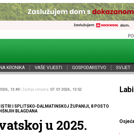
PO
NA KRONIKA
VAŠE VIJESTI
GOSPODARSTVO
SVIJET
Por
2026., 13:49
| Zadnja izmjena:
07. 01 2026., 13:52
 ISTRI I SPLITSKO-DALMATINSKOJ ŽUPANIJI, 8 POSTO
DIŠNJIH BLAGDANA
vatskoj u 2025.
Osjeć