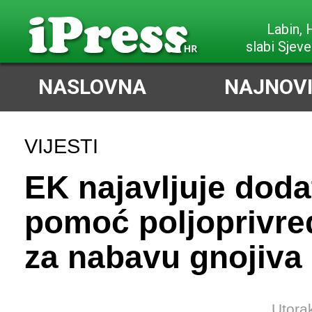
Labin,
slabi Sjeve
NASLOVNA
NAJNOVI
VIJESTI
EK najavljuje dod
pomoć poljoprivre
za nabavu gnojiva
Utora