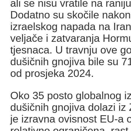
ali se nisu vratile na ranij
Dodatno su skočile nakon
izraelskog napada na Ira
veljače i zatvaranja Hor
tjesnaca. U travnju ove g
dušičnih gnojiva bile su 7
od prosjeka 2024.
Oko 35 posto globalnog i
dušičnih gnojiva dolazi iz 
je izravna ovisnost EU-a o 
relativno ograničena, rast