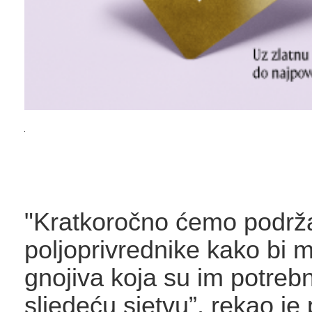
"Kratkoročno ćemo podrža
poljoprivrednike kako bi m
gnojiva koja su im potreb
sljedeću sjetvu”, rekao je