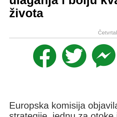
ulaganja i bolju kv
života
Četvrta
Europska komisija objavila
strategije, jednu za otoke 