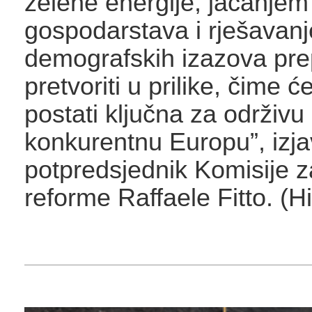
zelene energije, jačanjem 
gospodarstava i rješavan
demografskih izazova pr
pretvoriti u prilike, čime ć
postati ključna za održivu 
konkurentnu Europu”, izjav
potpredsjednik Komisije z
reforme Raffaele Fitto. (H