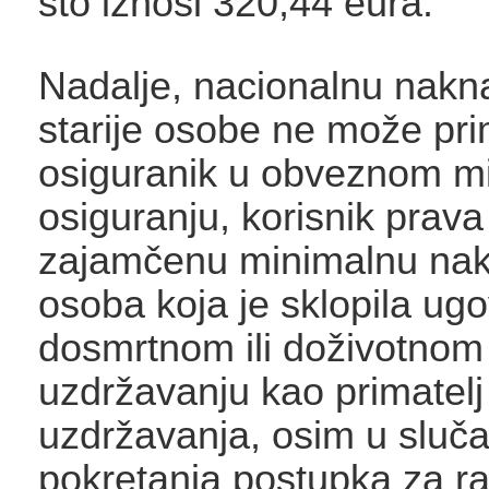
što iznosi 320,44 eura.
Nadalje, nacionalnu nakn
starije osobe ne može pri
osiguranik u obveznom m
osiguranju, korisnik prava
zajamčenu minimalnu nakn
osoba koja je sklopila ugo
dosmrtnom ili doživotnom
uzdržavanju kao primatelj
uzdržavanja, osim u sluča
pokretanja postupka za ra