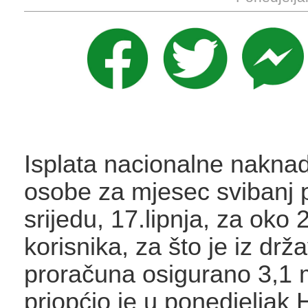
Isplata nacionalne naknad
osobe za mjesec svibanj 
srijedu, 17.lipnja, za oko 
korisnika, za što je iz dr
proračuna osigurano 3,1 m
priopćio je u ponedjeljak 