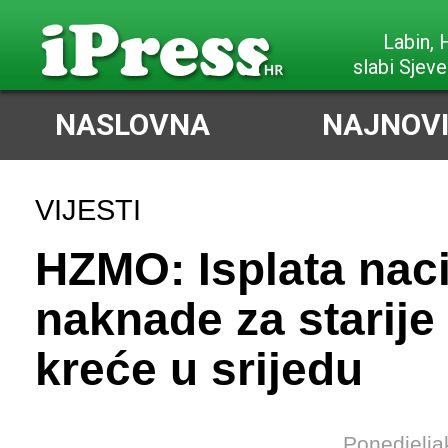
Labin,
slabi Sjeve
NASLOVNA
NAJNOVI
VIJESTI
HZMO: Isplata nac
naknade za starije
kreće u srijedu
Ponedjelja