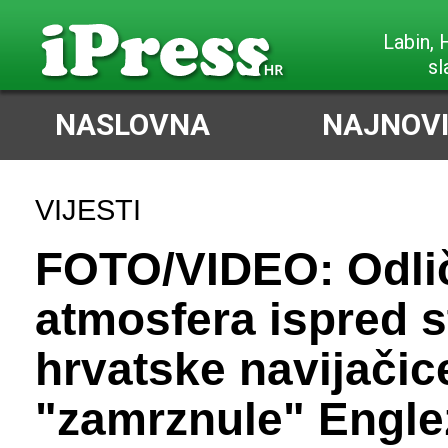
Poreč,
slabi Sjeve
NASLOVNA
NAJNOVI
VIJESTI
FOTO/VIDEO: Odli
atmosfera ispred s
hrvatske navijačic
"zamrznule" Engle