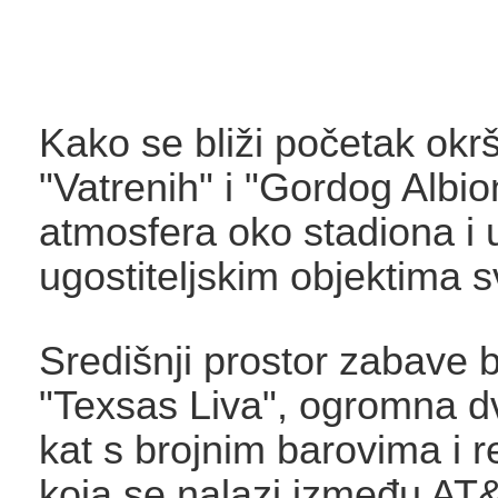
Kako se bliži početak okr
"Vatrenih" i "Gordog Albio
atmosfera oko stadiona i 
ugostiteljskim objektima sv
Središnji prostor zabave b
"Texsas Liva", ogromna d
kat s brojnim barovima i 
koja se nalazi između AT