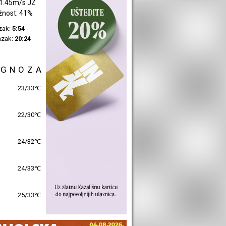
2.06m/s J
žnost: 47%
azak:
5:55
azak:
20:27
OGNOZA
27/31℃
23/30℃
25/31℃
26/31℃
26/30℃