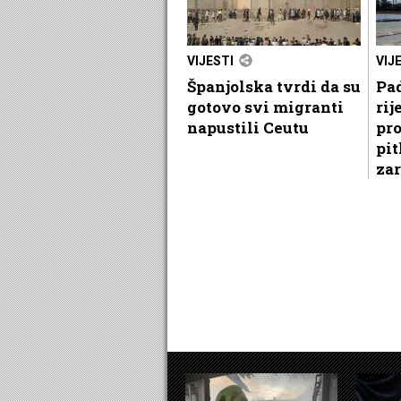
VIJESTI
VIJ
Španjolska tvrdi da su
Pa
gotovo svi migranti
rij
napustili Ceutu
pro
pit
zar