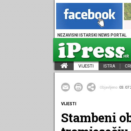
NEZAVISNI ISTARSKI NEWS PORTAL
VIJESTI
ISTRA
CR
iPress - Vijesti iz Istre, Hrvatske i svijeta
Objavljeno:
03. 07 
VIJESTI
Stambeni ob