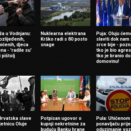
ža u Vodnjanu:
Nuklearna elektrana
Puja: Oluju ćem
ozlijeđenih,
Krško radi s 80 posto
slaviti dok nam 
hićenih, djeca
snage
srce bije - poz
a - 'radile su'
tko je bio agres
 pištolj
tko je branio do
domovinu!
 Hrvatska slave
Potpisan ugovor o
Pula: Uhićenom
jetnicu Oluje
kupnji nekretnine za
ponavljaču prije
buduću Banku hrane
oduzimanje vozi