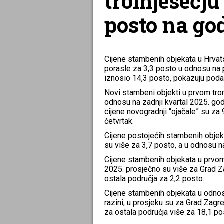
tromjesečju 
posto na god
Cijene stambenih objekata u Hrvat
porasle za 3,3 posto u odnosu na pr
iznosio 14,3 posto, pokazuju poda
Novi stambeni objekti u prvom tro
odnosu na zadnji kvartal 2025. go
cijene novogradnji “ojačale” su za
četvrtak.
Cijene postojećih stambenih objek
su više za 3,7 posto, a u odnosu n
Cijene stambenih objekata u prvom
2025. prosječno su više za Grad Z
ostala područja za 2,2 posto.
Cijene stambenih objekata u odnos
razini, u prosjeku su za Grad Zagr
za ostala područja više za 18,1 po