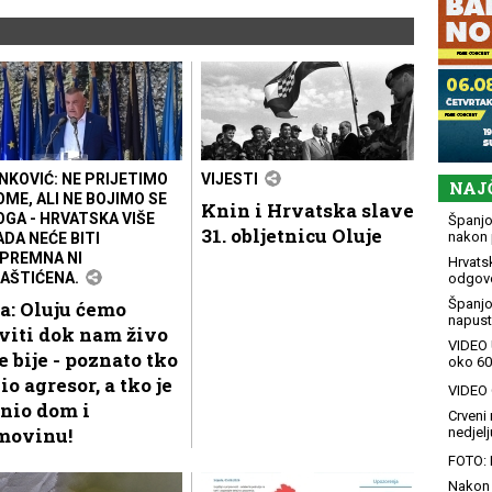
NKOVIĆ: NE PRIJETIMO
VIJESTI
NAJ
OME, ALI NE BOJIMO SE
Knin i Hrvatska slave
OGA - HRVATSKA VIŠE
Španjol
31. obljetnicu Oluje
nakon 
ADA NEĆE BITI
PREMNA NI
Hrvatsk
AŠTIĆENA.
odgovo
Španjo
a: Oluju ćemo
napusti
viti dok nam živo
VIDEO 
e bije - poznato tko
oko 60
bio agresor, a tko je
VIDEO G
nio dom i
Crveni 
movinu!
nedjelj
FOTO: 
Nakon 