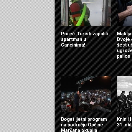
Poreč: Turisti zapalili
Maklja
apartman u
Dvoje 
Cancinima!
šest u
ugrožen
palice i
Bogat ljetni program
Knin i
na području Općine
31. obl
Marčana okuplja