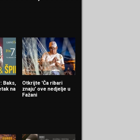
 Baks,
Otkrijte 'Ča ribari
etak na
znaju' ove nedjelje u
Fažani