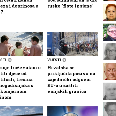
eza i doprinosa u
ruske "flote iz sjene"
7.
ESTI
VIJESTI
uge traže zakon o
Hrvatska se
titi djece od
priključila pozivu na
tilosti, trećina
zajednički odgovor
mogodišnjaka s
EU-a u zaštiti
ekomjernom
vanjskih granica
žinom