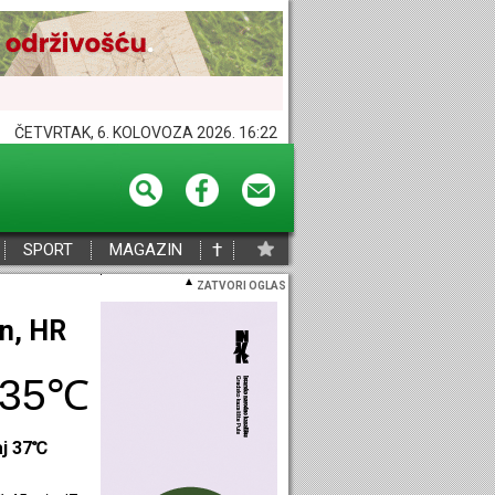
ČETVRTAK, 6. KOLOVOZA 2026. 16:22
†
SPORT
MAGAZIN
ZATVORI OGLAS
eč, HR
35℃
aj 39℃