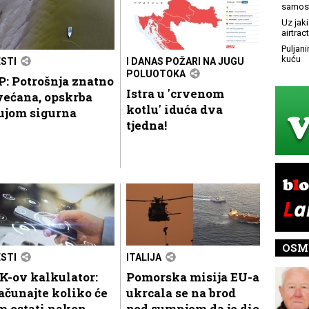
samost
Uz jaki
airtract
Puljani
kuću
ESTI
I DANAS POŽARI NA JUGU
POLUOTOKA
: Potrošnja znatno
Istra u 'crvenom
većana, opskrba
kotlu' iduća dva
ujom sigurna
tjedna!
OSM
ESTI
ITALIJA
K-ov kalkulator:
Pomorska misija EU-a
ačunajte koliko će
ukrcala se na brod
m ostati nakon
pod sumnjom da je dio