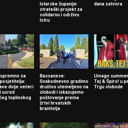
Istarske županije:
dana zatvora
strateški projekt za
solidarnu i održivu
Istru
 spremno za
Bassanese:
Umago summer:
posjetitelja:
Svakodnevno gradimo
Tej & Špiro! u p
ave dvije večeri
društvo utemeljeno na
Trgu slobode
i usred
slobodi i iskazujemo
ćeg toplinskog
poštovanje prema
žrtvi hrvatskih
branitelja