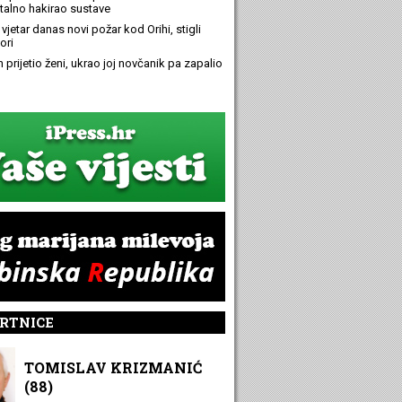
alno hakirao sustave
 vjetar danas novi požar kod Orihi, stigli
ori
n prijetio ženi, ukrao joj novčanik pa zapalio
RTNICE
TOMISLAV KRIZMANIĆ
(88)