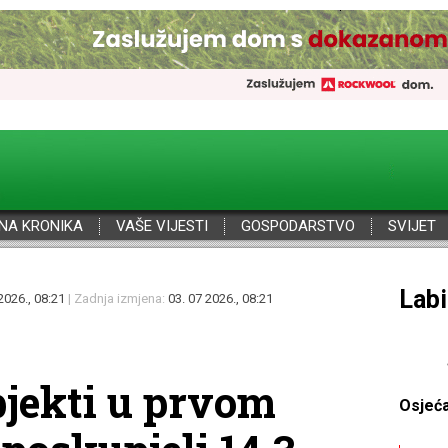
NA KRONIKA
VAŠE VIJESTI
GOSPODARSTVO
SVIJET
Por
2026., 08:21
| Zadnja izmjena:
03. 07 2026., 08:21
jekti u prvom
Osjeć