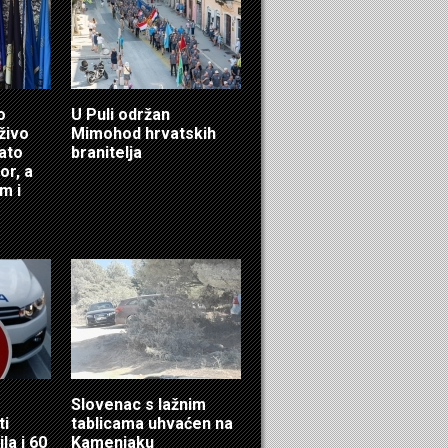
o
U Puli održan
živo
Mimohod hrvatskih
nato
branitelja
or, a
m i
Slovenac s lažnim
ti
tablicama uhvaćen na
la i 60
Kamenjaku