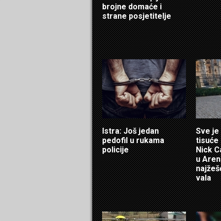
brojne domaće i
strane posjetitelje
Istra: Još jedan
Sve je
pedofil u rukama
tisuće 
policije
Nick C
u Aren
najžeš
vala