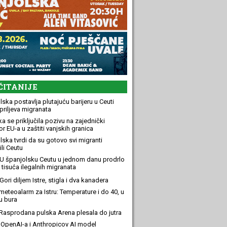
ČITANIJE
ska postavlja plutajuću barijeru u Ceuti
priljeva migranata
a se priključila pozivu na zajednički
r EU-a u zaštiti vanjskih granica
lska tvrdi da su gotovo svi migranti
li Ceutu
U španjolsku Ceutu u jednom danu prodrlo
 tisuća ilegalnih migranata
ori diljem Istre, stigla i dva kanadera
meteoalarm za Istru: Temperature i do 40, u
u bura
Rasprodana pulska Arena plesala do jutra
OpenAI-a i Anthropicov AI model