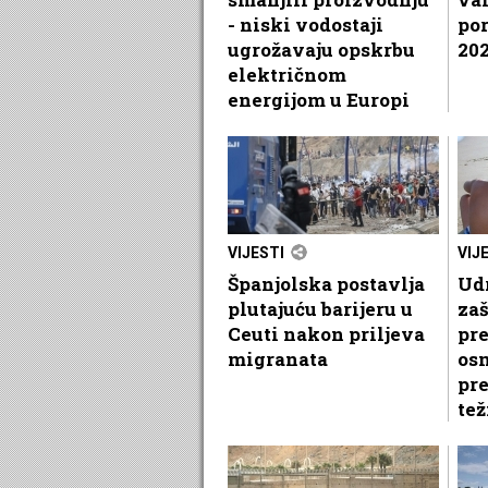
- niski vodostaji
por
ugrožavaju opskrbu
202
električnom
energijom u Europi
VIJESTI
VIJ
Španjolska postavlja
Udr
plutajuću barijeru u
zaš
Ceuti nakon priljeva
pre
migranata
os
pr
te