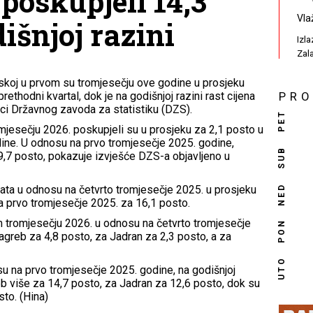
poskupjeli 14,3
Vla
išnjoj razini
Izl
Zal
skoj u prvom su tromjesečju ove godine u prosjeku
ethodni kvartal, dok je na godišnjoj razini rast cijena
PR
ci Državnog zavoda za statistiku (DZS).
PET
mjesečju 2026. poskupjeli su u prosjeku za 2,1 posto u
dine. U odnosu na prvo tromjesečje 2025. godine,
SUB
 9,7 posto, pokazuje izvješće DZS-a objavljeno u
NED
ata u odnosu na četvrto tromjesečje 2025. u prosjeku
a prvo tromjesečje 2025. za 16,1 posto.
 tromjesečju 2026. u odnosu na četvrto tromjesečje
PON
agreb za 4,8 posto, za Jadran za 2,3 posto, a za
UTO
u na prvo tromjesečje 2025. godine, na godišnjoj
eb više za 14,7 posto, za Jadran za 12,6 posto, dok su
sto. (Hina)