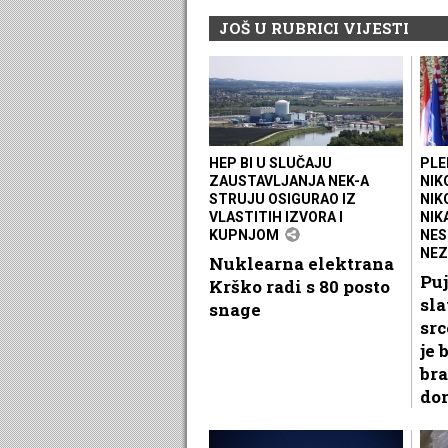
JOŠ U RUBRICI VIJESTI
HEP BI U SLUČAJU
PLE
ZAUSTAVLJANJA NEK-A
NIK
STRUJU OSIGURAO IZ
NIK
VLASTITIH IZVORA I
NIK
KUPNJOM
NES
NEZ
Nuklearna elektrana
Puj
Krško radi s 80 posto
sla
snage
src
je 
bra
do