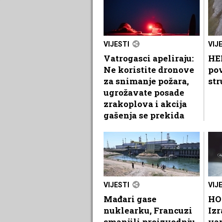
VIJESTI
VIJ
Vatrogasci apeliraju:
HEP
Ne koristite dronove
po
za snimanje požara,
str
ugrožavate posade
zrakoplova i akcija
gašenja se prekida
VIJESTI
VIJ
Mađari gase
HO
nuklearku, Francuzi
Izr
smanjili proizvodnju
va