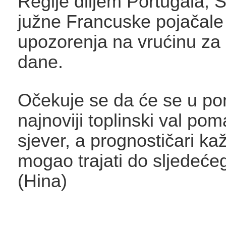
Regije diljem Portugala, Š
južne Francuske pojačale
upozorenja na vrućinu za
dane.
Očekuje se da će se u po
najnoviji toplinski val po
sjever, a prognostičari ka
mogao trajati do sljedeće
(Hina)