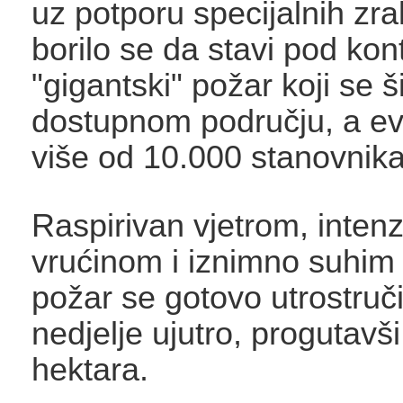
uz potporu specijalnih zr
borilo se da stavi pod kon
"gigantski" požar koji se š
dostupnom području, a ev
više od 10.000 stanovnika
Raspirivan vjetrom, inten
vrućinom i iznimno suhim
požar se gotovo utrostruč
nedjelje ujutro, progutavš
hektara.