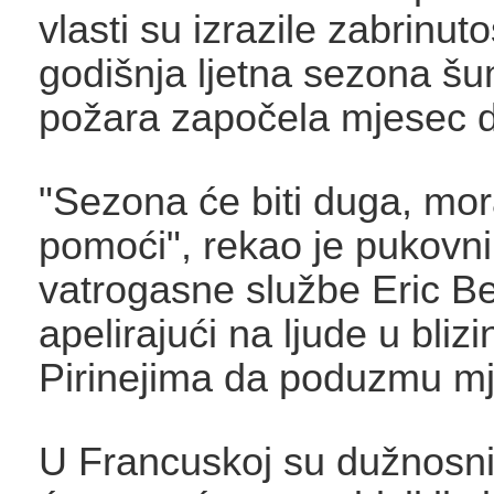
vlasti su izrazile zabrinuto
godišnja ljetna sezona š
požara započela mjesec d
"Sezona će biti duga, mo
pomoći", rekao je pukovn
vatrogasne službe Eric Be
apelirajući na ljude u bliz
Pirinejima da poduzmu mj
U Francuskoj su dužnosnic