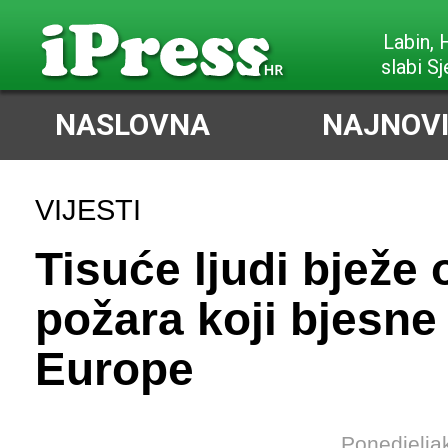
Labin,
slabi Sj
NASLOVNA
NAJNOVI
VIJESTI
Tisuće ljudi bježe 
požara koji bjesne
Europe
Ponedjelja