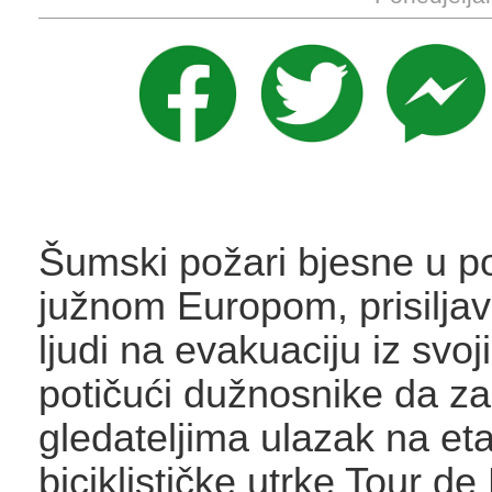
Šumski požari bjesne u p
južnom Europom, prisiljav
ljudi na evakuaciju iz svo
potičući dužnosnike da z
gledateljima ulazak na et
biciklističke utrke Tour de