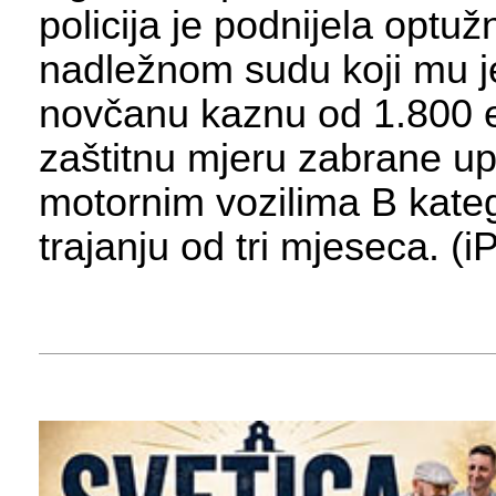
policija je podnijela optužn
nadležnom sudu koji mu j
novčanu kaznu od 1.800 e
zaštitnu mjeru zabrane up
motornim vozilima B kateg
trajanju od tri mjeseca. (i