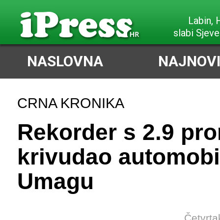
Labin,
slabi Sjeve
NASLOVNA
NAJNOVI
CRNA KRONIKA
Rekorder s 2.9 pro
krivudao automob
Umagu
Četvrta