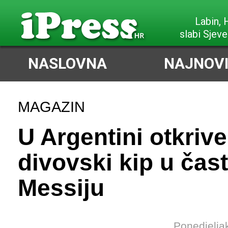
Labin,
slabi Sjeve
NASLOVNA
NAJNOVI
MAGAZIN
U Argentini otkriv
divovski kip u čas
Messiju
Ponedjelja