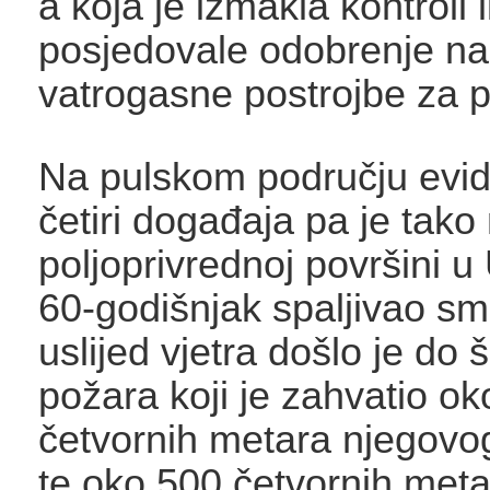
a koja je izmakla kontroli 
posjedovale odobrenje n
vatrogasne postrojbe za p
Na pulskom području evid
četiri događaja pa je tako
poljoprivrednoj površini u 
60-godišnjak spaljivao s
uslijed vjetra došlo je do š
požara koji je zahvatio ok
četvornih metara njegovog
te oko 500 četvornih meta