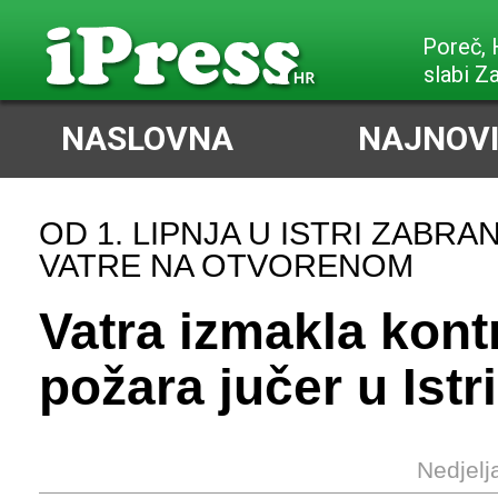
Poreč,
slabi Z
NASLOVNA
NAJNOVI
OD 1. LIPNJA U ISTRI ZABRA
VATRE NA OTVORENOM
Vatra izmakla kontr
požara jučer u Istri
Nedjelj