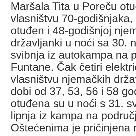
Maršala Tita u Poreču otuđ
vlasništvu 70-godišnjaka, a
otuđen i 48-godišnjoj nje
državljanki u noći sa 30. 
svibnja iz autokampa na 
Funtane. Čak četiri elektri
vlasništvu njemačkih drža
dobi od 37, 53, 56 i 58 go
otuđena su u noći s 31. sv
lipnja iz kampa na područ
Oštećenima je pričinjena 