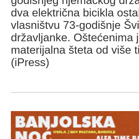
godišnjeg njemačkog držav
dva električna bicikla osta
vlasništvu 73-godišnje Šv
državljanke. Oštećenima j
materijalna šteta od više 
(iPress)