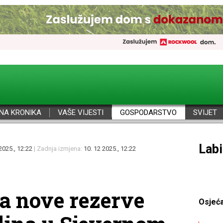
NA KRONIKA
VAŠE VIJESTI
GOSPODARSTVO
SVIJET
Por
2025., 12:22
| Zadnja izmjena:
10. 12 2025., 12:22
la nove rezerve
Osjeć