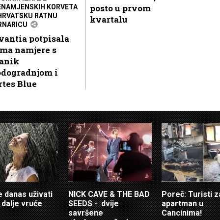
posto u prvom
ENAMJENSKIH KORVETA
HRVATSKU RATNU
kvartalu
NARICU
vantia potpisala
sma namjere s
janik
odogradnjom i
rtes Blue
e danas uživati
NICK CAVE & THE BAD
Poreč: Turisti za
 i dalje vruće
SEEDS - dvije
apartman u
savršene
Cancinima!