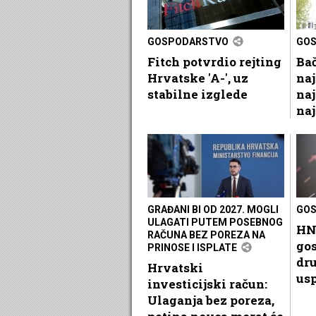
GOSPODARSTVO
GO
Fitch potvrdio rejting
Bač
Hrvatske 'A-', uz
naj
stabilne izglede
naj
na
GRAĐANI BI OD 2027. MOGLI
GO
ULAGATI PUTEM POSEBNOG
HN
RAČUNA BEZ POREZA NA
go
PRINOSE I ISPLATE
dr
Hrvatski
usp
investicijski račun:
Ulaganja bez poreza,