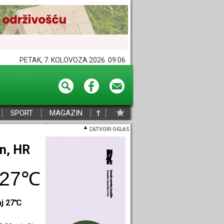
PETAK, 7. KOLOVOZA 2026. 09:06
†
SPORT
MAGAZIN
ZATVORI OGLAS
eč, HR
32℃
aj 33℃