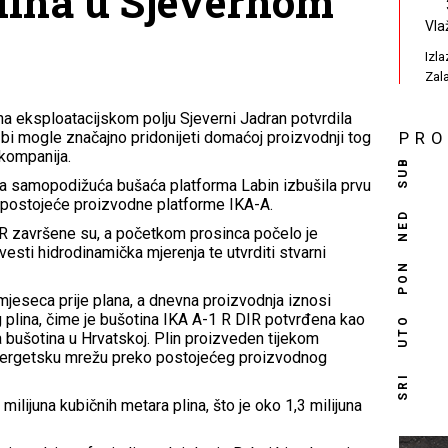
lina u Sjevernom
Vla
Izl
Zal
na eksploatacijskom polju Sjeverni Jadran potvrdila
 bi mogle značajno pridonijeti domaćoj proizvodnji tog
PR
 kompanija.
SUB
va samopodižuća bušaća platforma Labin izbušila prvu
 postojeće proizvodne platforme IKA-A.
NED
IR završene su, a početkom prosinca počelo je
vesti hidrodinamička mjerenja te utvrditi stvarni
PON
mjeseca prije plana, a dnevna proizvodnja iznosi
 plina, čime je bušotina IKA A-1 R DIR potvrđena kao
UTO
a bušotina u Hrvatskoj. Plin proizveden tijekom
 energetsku mrežu preko postojećeg proizvodnog
SRI
ilijuna kubičnih metara plina, što je oko 1,3 milijuna