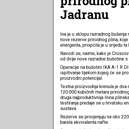
prirodnog p
Jadranu
Ina je u sklopu razradnog bušenja 
nove rezerve prirodnog plina, koje
energenta, priopćila je u srijedu ta
Navodi se, naime, kako je Crosco
od dvije nove razradne bušotine s
Operacije na bušotini IKA A-1 R D
ispitivanje tijekom kojeg će se pro
proizvodni potencijal.
Testna proizvodnja krenula je dva 
120.000 kubičnih metara prirodnog
druga najproduktivnija Inina plinsk
testiranja predaje se u hrvatsku
sustava.
Rezerve se procjenjuju na oko 220 m
barela ekvivalenta nafte.