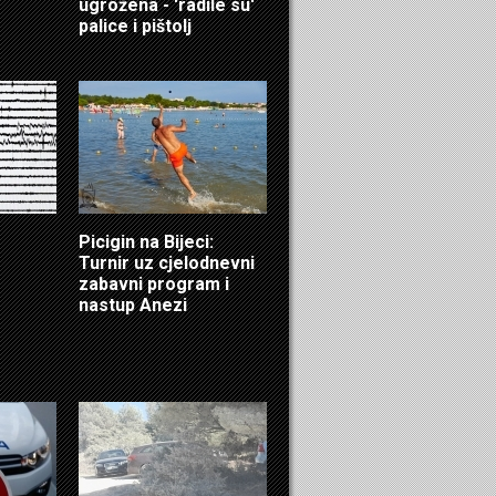
ugrožena - 'radile su'
palice i pištolj
Picigin na Bijeci:
Turnir uz cjelodnevni
zabavni program i
nastup Anezi