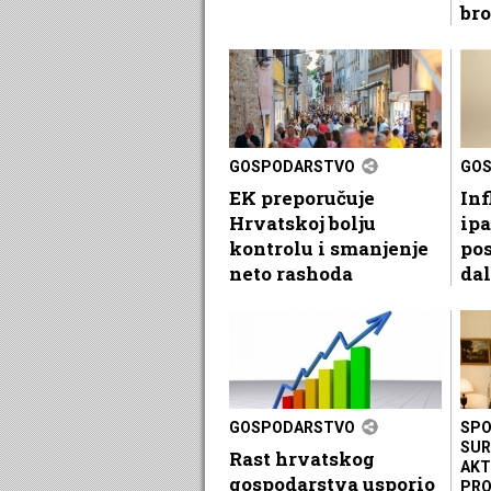
br
GOSPODARSTVO
GO
EK preporučuje
Inf
Hrvatskoj bolju
ipa
kontrolu i smanjenje
pos
neto rashoda
dal
GOSPODARSTVO
SPO
SUR
Rast hrvatskog
AKT
gospodarstva usporio
PRO