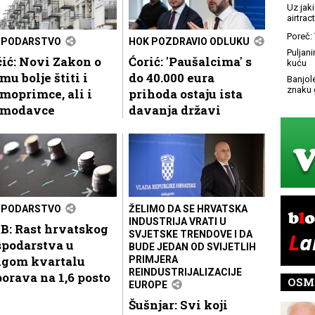
Uz jaki
airtract
Poreč: 
SPODARSTVO
HOK POZDRAVIO ODLUKU
Puljani
ić: Novi Zakon o
Ćorić: 'Paušalcima' s
kuću
mu bolje štiti i
do 40.000 eura
Banjol
znaku 
moprimce, ali i
prihoda ostaju ista
jmodavce
davanja državi
SPODARSTVO
ŽELIMO DA SE HRVATSKA
INDUSTRIJA VRATI U
B: Rast hrvatskog
SVJETSKE TRENDOVE I DA
spodarstva u
BUDE JEDAN OD SVIJETLIH
ugom kvartalu
PRIMJERA
REINDUSTRIJALIZACIJE
orava na 1,6 posto
OSM
EUROPE
Šušnjar: Svi koji