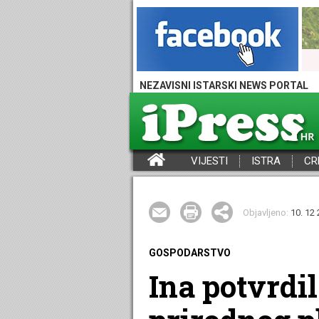
NEZAVISNI ISTARSKI NEWS PORTAL
VIJESTI
ISTRA
CR
iPress - Vijesti iz Istre, Hrvatske i svijeta
Objavljeno:
10. 12 
GOSPODARSTVO
Ina potvrdi