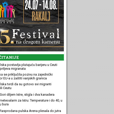
ČITANIJE
ska postavlja plutajuću barijeru u Ceuti
priljeva migranata
a se priključila pozivu na zajednički
r EU-a u zaštiti vanjskih granica
lska tvrdi da su gotovo svi migranti
li Ceutu
ori diljem Istre, stigla i dva kanadera
meteoalarm za Istru: Temperature i do 40, u
u bura
Rasprodana pulska Arena plesala do jutra