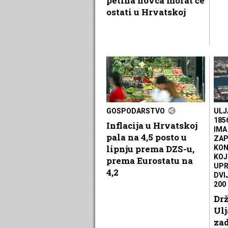
petina novca morat će
ostati u Hrvatskoj
GOSPODARSTVO
ULJ
185
Inflacija u Hrvatskoj
IMA
pala na 4,5 posto u
ZAP
lipnju prema DZS-u,
KON
KOJ
prema Eurostatu na
UPR
4,2
DVI
200
Drž
Ulj
za