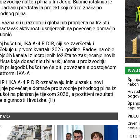
roizvodnje nafte i plina u Ini Josip Bubnić istaknuo je
Jadranu predstavlja projekt koji može značajno
rodnog plina.
 važna su u razdoblju globalnih promjena na tržištu
 nastavak aktivnosti usmjerenih na povećanje domaćih
ubnić.
j bušotini, IKA A-4 R DIR, čiji se završetak i
očekuje u prvom kvartalu 2026. godine. Radovi na obje
jećih kanala iz iscrpljenih ležišta te zasijecanje novih
išta koja dosad nisu bila uključena u proizvodnju.
h prilagodbi, bušotine će biti povezane s postojećom
NAJ
atformi IKA-A.
Španjol
R i IKA A-4 R DIR označavaju Inin ulazak u novi
nakon 
aljnje povećanje domaće proizvodnje prirodnog plina iz
Hrvatsk
otina planiran je tijekom 2026., a pozitivni rezultati
odgovo
e sigurnosti Hrvatske. (H)
Španjo
napusti
STVO
VIDEO G
Crveni 
nedjelj
FOTO: 