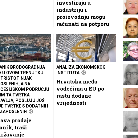
investiraju u
industriju i
proizvodnju mogu
računati na potporu
ANIK BRODOGRADNJA
ANALIZA EKONOMSKOG
6 U OVOM TRENUTKU
INSTITUTA
 TRISTOTINJAK
Hrvatska među
OSLENIH, A NA
vodećima u EU po
CESIJSKOM PODRUČJU
rastu dodane
IM TA TVRTKA
AVLJA, POSLUJU JOŠ
vrijednosti
JE TVRTKE S DODATNIH
 ZAPOSLENIH
ava prodaje
anik, traži
državanje