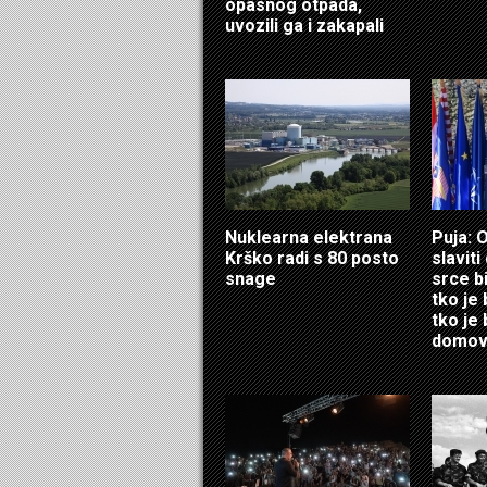
opasnog otpada,
uvozili ga i zakapali
Nuklearna elektrana
Puja: 
Krško radi s 80 posto
slavit
snage
srce b
tko je 
tko je
domov