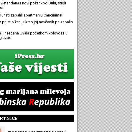
 vjetar danas novi požar kod Orihi, stigli
ori
Turisti zapalili apartman u Cancinima!
n prijetio ženi, ukrao joj novčanik pa zapalio
e i Pješčana Uvala početkom kolovoza u
glazbe
RTNICE