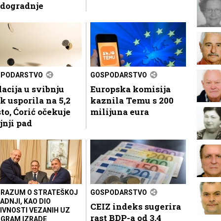
odogradnje
SPODARSTVO
GOSPODARSTVO
lacija u svibnju
Europska komisija
k usporila na 5,2
kaznila Temu s 200
to, Ćorić očekuje
milijuna eura
jnji pad
RAZUM O STRATEŠKOJ
GOSPODARSTVO
ADNJI, KAO DIO
CEIZ indeks sugerira
IVNOSTI VEZANIH UZ
rast BDP-a od 3,4
GRAM IZRADE