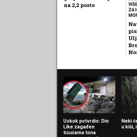
na 2,2 posto
VIŠ
ZA 
MOR
Na
pi
Ul
Br
No
Uskok potvrdio: Dio
Neki ć
Like zagađen
u kiši,
tisućama tona