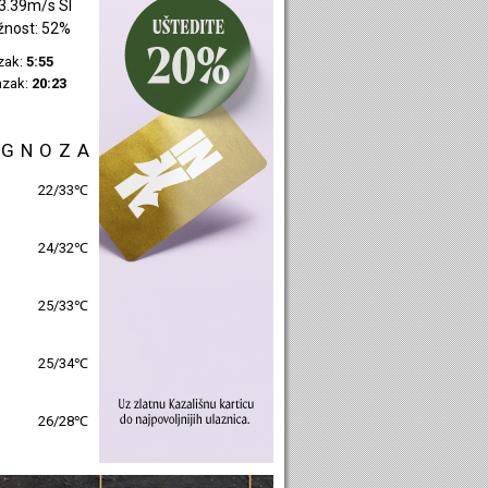
1.07m/s SI
žnost: 39%
azak:
5:57
azak:
20:25
OGNOZA
25/31℃
26/31℃
26/31℃
26/32℃
27/29℃