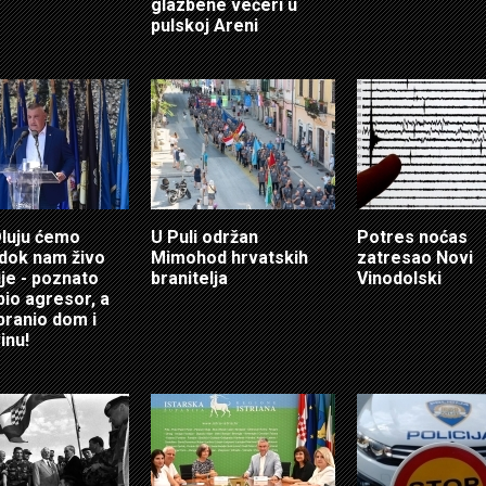
glazbene večeri u
pulskoj Areni
Oluju ćemo
U Puli održan
Potres noćas
i dok nam živo
Mimohod hrvatskih
zatresao Novi
ije - poznato
branitelja
Vinodolski
bio agresor, a
 branio dom i
inu!