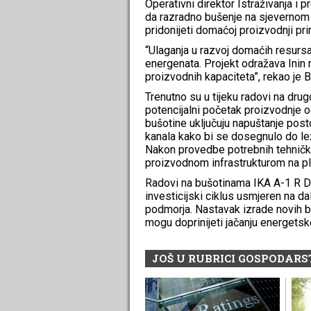
Operativni direktor Istraživanja i p
da razradno bušenje na sjevernom 
pridonijeti domaćoj proizvodnji pri
“Ulaganja u razvoj domaćih resursa
energenata. Projekt odražava Inin
proizvodnih kapaciteta”, rekao je B
Trenutno su u tijeku radovi na drugo
potencijalni početak proizvodnje 
bušotine uključuju napuštanje posto
kanala kako bi se dosegnulo do lež
Nakon provedbe potrebnih tehnički
proizvodnom infrastrukturom na pl
Radovi na bušotinama IKA A-1 R DI
investicijski ciklus usmjeren na d
podmorja. Nastavak izrade novih buš
mogu doprinijeti jačanju energetsk
JOŠ U RUBRICI GOSPODAR