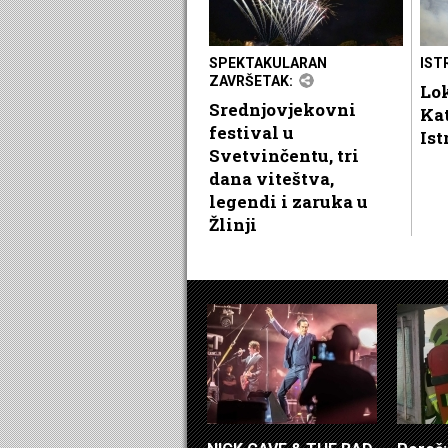
SPEKTAKULARAN
IST
ZAVRŠETAK:
Lok
Srednjovjekovni
Ka
festival u
Ist
Svetvinčentu, tri
dana viteštva,
legendi i zaruka u
Žlinji