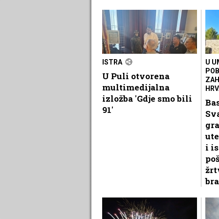
ISTRA
U U
POB
U Puli otvorena
ZAH
multimedijalna
HRV
izložba 'Gdje smo bili
Ba
91'
Sv
gr
ute
i i
po
žrt
bra