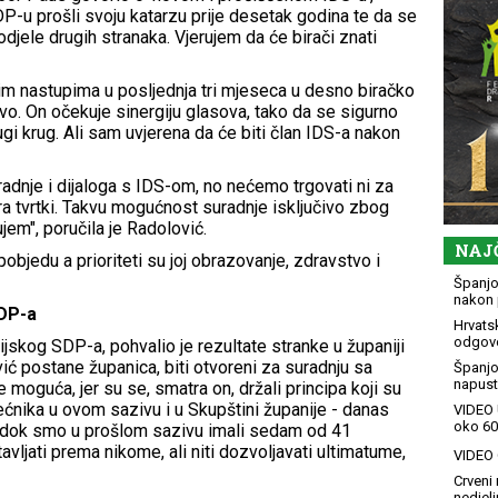
DP-u prošli svoju katarzu prije desetak godina te da se
podjele drugih stranaka. Vjerujem da će birači znati
jim nastupima u posljednja tri mjeseca u desno biračko
jevo. On očekuje sinergiju glasova, tako da se sigurno
gi krug. Ali sam uvjerena da će biti član IDS-a nakon
nje i dijaloga s IDS-om, no nećemo trgovati ni za
ora tvrtki. Takvu mogućnost suradnje isključivo zbog
jem", poručila je Radolović.
NAJ
pobjedu a prioriteti su joj obrazovanje, zdravstvo i
Španjol
nakon 
SDP-a
Hrvatsk
odgovo
jskog SDP-a, pohvalio je rezultate stranke u županiji
vić postane županica, biti otvoreni za suradnju sa
Španjo
napusti
 moguća, jer su se, smatra on, držali principa koji su
ijećnika u ovom sazivu i u Skupštini županije - danas
VIDEO 
oko 60
 dok smo u prošlom sazivu imali sedam od 41
avljati prema nikome, ali niti dozvoljavati ultimatume,
VIDEO G
Crveni 
nedjelj