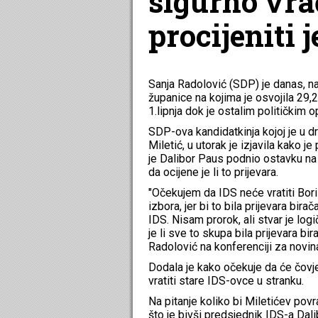
sigurno vrać
procijeniti j
Sanja Radolović (SDP) je danas, n
županice na kojima je osvojila 29
1.lipnja dok je ostalim političkim
SDP-ova kandidatkinja kojoj je u d
Miletić, u utorak je izjavila kako j
je Dalibor Paus podnio ostavku na 
da ocijene je li to prijevara.
"Očekujem da IDS neće vratiti Bori
izbora, jer bi to bila prijevara bira
IDS. Nisam prorok, ali stvar je log
je li sve to skupa bila prijevara bir
Radolović na konferenciji za novin
Dodala je kako očekuje da će čovje
vratiti stare IDS-ovce u stranku.
Na pitanje koliko bi Miletićev povr
što je bivši predsjednik IDS-a Dal