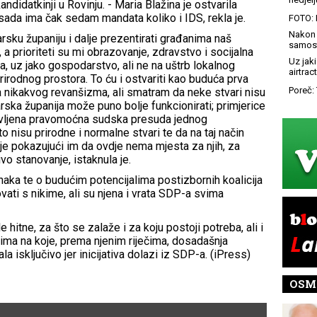
ndidatkinji u Rovinju. - Maria Blažina je ostvarila
sada ima čak sedam mandata koliko i IDS, rekla je.
FOTO: 
Nakon 
tarsku županiju i dalje prezentirati građanima naš
samost
a prioriteti su mi obrazovanje, zdravstvo i socijalna
Uz jaki
ma, uz jako gospodarstvo, ali ne na uštrb lokalnog
airtract
rirodnog prostora. To ću i ostvariti kao buduća prva
Poreč: 
nikakvog revanšizma, ali smatram da neke stvari nisu
arska županija može puno bolje funkcionirati; primjerice
javljena pravomoćna sudska presuda jednog
o nisu prirodne i normalne stvari te da na taj način
je pokazujući im da ovdje nema mjesta za njih, za
ivo stanovanje, istaknula je.
anaka te o budućim potencijalima postizbornih koalicija
vati s nikime, ali su njena i vrata SDP-a svima
 hitne, za što se zalaže i za koju postoji potreba, ali i
cima na koje, prema njenim riječima, dosadašnja
la isključivo jer inicijativa dolazi iz SDP-a. (iPress)
OSM