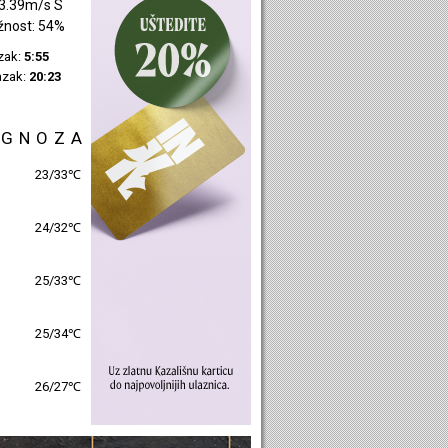
2.85m/s SI
žnost: 39%
azak:
5:57
azak:
20:25
OGNOZA
25/31℃
26/31℃
26/31℃
26/32℃
27/28℃