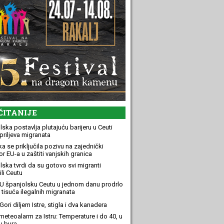
ČITANIJE
ska postavlja plutajuću barijeru u Ceuti
priljeva migranata
a se priključila pozivu na zajednički
r EU-a u zaštiti vanjskih granica
lska tvrdi da su gotovo svi migranti
li Ceutu
U španjolsku Ceutu u jednom danu prodrlo
 tisuća ilegalnih migranata
ori diljem Istre, stigla i dva kanadera
meteoalarm za Istru: Temperature i do 40, u
u bura