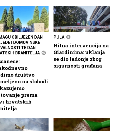
MAGU OBILJEŽEN DAN
PULA
JEDE I DOMOVINSKE
Hitna intervencija na
VALNOSTI TE DAN
Giardinima: uklanja
ATSKIH BRANITELJA
se dio ladonje zbog
ssanese:
sigurnosti građana
akodnevno
adimo društvo
meljeno na slobodi
skazujemo
štovanje prema
vi hrvatskih
nitelja