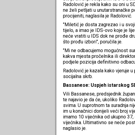
Radolović je rekla kako su oni u S
ne želi petljati u unutarstranačke 
procijeniti, naglasila je Radolović.
"Miletić je dosta zagrezao i u svo
tijelo, a imao je IDS-ovo koje je li
neće vratiti u IDS dok ne prođe dru
što prođu izbori", poručila je.
"Mi ne odbacujemo mogućnost surad
kakva mjesta pročelnika ili direkt
podjele pozicija definitivno odbacu
Radolović je kazala kako vjeruje u 
socijalna skrb.
Bassanese: Uspjeh istarskog 
Vili Bassanese, predsjednik župani
te najavio je da će, ukoliko Radolo
svima. U suprotnom ta suradnja nije
im u konačnici donijeli veći broj v
imamo 10 vijećnika od ukupno 37,
vijećnika. Ultimativno se neće post
naglasio je.