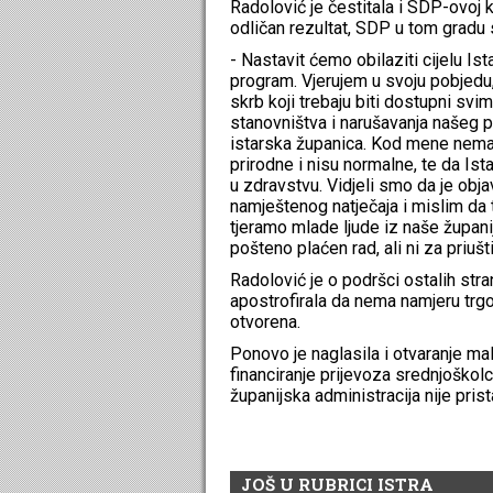
Radolović je čestitala i SDP-ovoj ka
odličan rezultat, SDP u tom gradu 
- Nastavit ćemo obilaziti cijelu Is
program. Vjerujem u svoju pobjedu, 
skrb koji trebaju biti dostupni svi
stanovništva i narušavanja našeg p
istarska županica. Kod mene nema 
prirodne i nisu normalne, te da Ist
u zdravstvu. Vidjeli smo da je ob
namještenog natječaja i mislim da t
tjeramo mlade ljude iz naše župani
pošteno plaćen rad, ali ni za priušt
Radolović je o podršci ostalih str
apostrofirala da nema namjeru trgo
otvorena.
Ponovo je naglasila i otvaranje male
financiranje prijevoza srednjoškol
županijska administracija nije prista
JOŠ U RUBRICI ISTRA