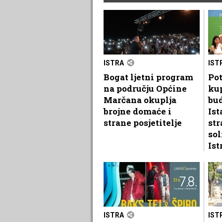
ISTRA
IST
Bogat ljetni program
Pot
na području Općine
kup
Marčana okuplja
bu
brojne domaće i
Ist
strane posjetitelje
str
sol
Ist
ISTRA
IST