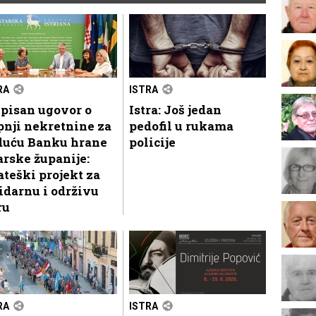
RA
ISTRA
pisan ugovor o
Istra: Još jedan
nji nekretnine za
pedofil u rukama
duću Banku hrane
policije
arske županije:
ateški projekt za
idarnu i održivu
ru
RA
ISTRA