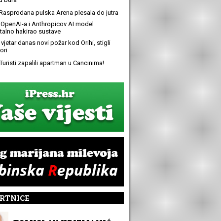
Rasprodana pulska Arena plesala do jutra
OpenAI-a i Anthropicov AI model
alno hakirao sustave
 vjetar danas novi požar kod Orihi, stigli
ori
Turisti zapalili apartman u Cancinima!
RTNICE