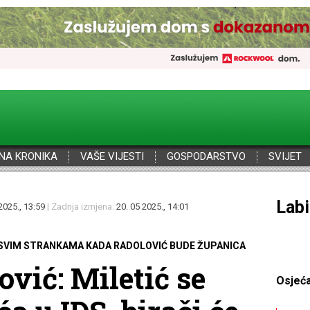
NA KRONIKA
VAŠE VIJESTI
GOSPODARSTVO
SVIJET
Por
2025., 13:59
| Zadnja izmjena:
20. 05 2025., 14:01
A SVIM STRANKAMA KADA RADOLOVIĆ BUDE ŽUPANICA
vić: Miletić se
Osjeć