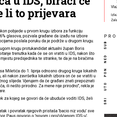
a u IDS, birači će
Vla
e li to prijevara
Izl
Zal
akon pobjede u prvom krugu izbora za funkciju
,26% glasova, pozvala građane da izađu na izbore
PR
 opcijama poslala poruku da je podrže u drugom krugu.
SUB
rugom krugu protukandidat aktualni župan Boris
e pitanje trenutka kada će se on vratiti u IDS, nakon što
NED
mjestu predsjednika te stranke, te da je na biračima
PON
sa Miletića do 1. lipnja odnosno drugog kruga lokalnih
ča, ali nakon završetka lokalnih izbora on će se vratiti u
ičnog slijeda. Vjerujem da će građani znati prepoznati
UTO
ača, ili nešto prirodno. Za mene nije prirodno", rekla je
are.
k za kojeg se govori da će ubuduće voditi IDS, želi
SRI
atak i povratak njegovih pristaša 'bacio niz vodu' sve
ibor Paus govorio o 'novom i pročišćenom IDS-u',