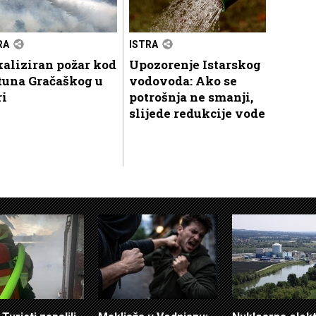
RA
ISTRA
aliziran požar kod
Upozorenje Istarskog
tuna Gračaškog u
vodovoda: Ako se
ri
potrošnja ne smanji,
slijede redukcije vode