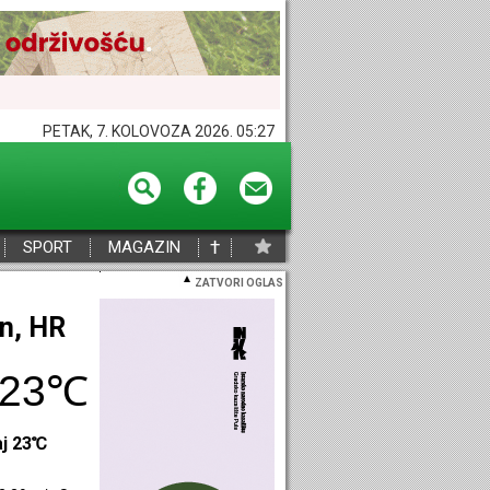
PETAK, 7. KOLOVOZA 2026. 05:27
†
SPORT
MAGAZIN
ZATVORI OGLAS
eč, HR
29℃
aj 28℃