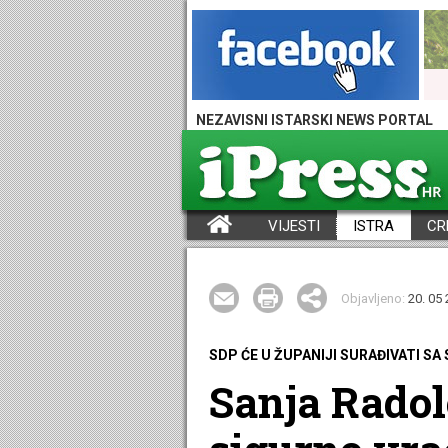
NEZAVISNI ISTARSKI NEWS PORTAL
VIJESTI
ISTRA
CR
iPress - Vijesti iz Istre, Hrvatske i svijeta
Objavljeno:
20. 05 
SDP ĆE U ŽUPANIJI SURAĐIVATI S
Sanja Radolo