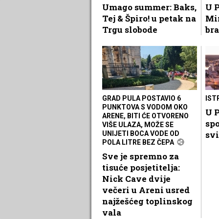
Umago summer: Baks,
U P
Tej & Špiro! u petak na
Mi
Trgu slobode
bra
GRAD PULA POSTAVIO 6
IST
PUNKTOVA S VODOM OKO
U P
ARENE, BITI ĆE OTVORENO
spo
VIŠE ULAZA, MOŽE SE
svi
UNIJETI BOCA VODE OD
POLA LITRE BEZ ČEPA
Sve je spremno za
tisuće posjetitelja:
Nick Cave dvije
večeri u Areni usred
najžešćeg toplinskog
vala