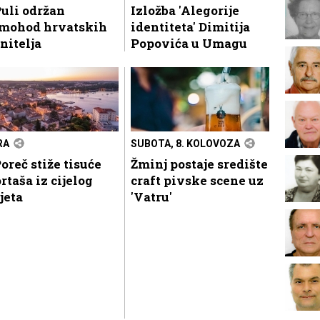
uli održan
Izložba 'Alegorije
mohod hrvatskih
identiteta' Dimitija
nitelja
Popovića u Umagu
RA
SUBOTA, 8. KOLOVOZA
oreč stiže tisuće
Žminj postaje središte
rtaša iz cijelog
craft pivske scene uz
jeta
'Vatru'