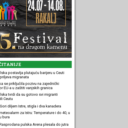
ČITANIJE
ska postavlja plutajuću barijeru u Ceuti
priljeva migranata
a se priključila pozivu na zajednički
r EU-a u zaštiti vanjskih granica
lska tvrdi da su gotovo svi migranti
li Ceutu
ori diljem Istre, stigla i dva kanadera
meteoalarm za Istru: Temperature i do 40, u
u bura
Rasprodana pulska Arena plesala do jutra