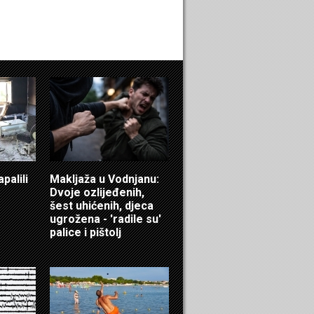
palili
Makljaža u Vodnjanu:
Dvoje ozlijeđenih,
šest uhićenih, djeca
ugrožena - 'radile su'
palice i pištolj