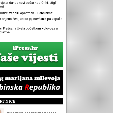
 vjetar danas novi požar kod Orihi, stigli
ori
Turisti zapalili apartman u Cancinima!
n prijetio ženi, ukrao joj novčanik pa zapalio
e i Pješčana Uvala početkom kolovoza u
glazbe
RTNICE