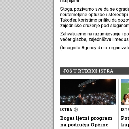
okupljamo.
Stoga, pozivamo sve da se ograde 
neutemeljene optužbe i stereotipi
Također, koristimo priliku da pozo
zajedničko druženje pod sloganom
Zahvaljujemo na razumijevanju i pod
večer glazbe, zajedništva i među
(Incognito Agency d.o.o. organizat
JOŠ U RUBRICI ISTRA
ISTRA
IST
Bogat ljetni program
Pot
na području Općine
kup