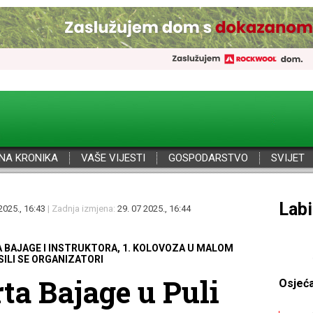
NA KRONIKA
VAŠE VIJESTI
GOSPODARSTVO
SVIJET
Por
2025., 16:43
| Zadnja izmjena:
29. 07 2025., 16:44
BAJAGE I INSTRUKTORA, 1. KOLOVOZA U MALOM
ILI SE ORGANIZATORI
ta Bajage u Puli
Osjeć