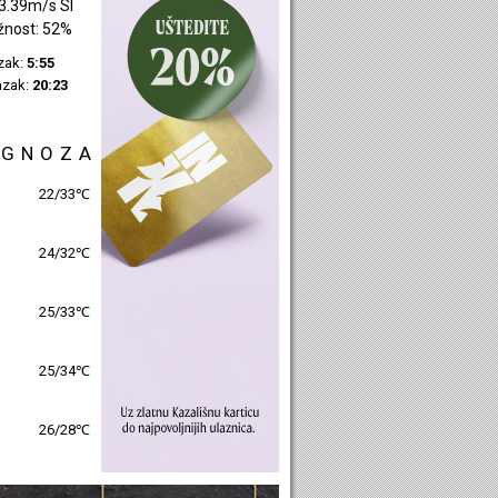
1.07m/s SI
žnost: 39%
azak:
5:57
azak:
20:25
OGNOZA
25/31℃
26/31℃
26/31℃
26/32℃
27/29℃