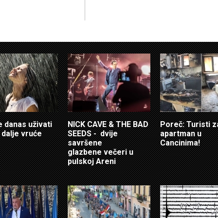
e danas uživati
NICK CAVE & THE BAD
Poreč: Turisti za
 i dalje vruće
SEEDS - dvije
apartman u
savršene
Cancinima!
glazbene večeri u
pulskoj Areni