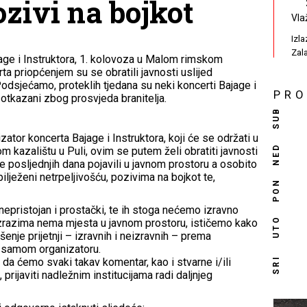
pozivi na bojkot
Vla
Izl
Zal
ge i Instruktora, 1. kolovoza u Malom rimskom
rta priopćenjem su se obratili javnosti uslijed
Podsjećamo, proteklih tjedana su neki koncerti Bajage i
PR
 otkazani zbog prosvjeda branitelja.
SUB
zator koncerta Bajage i Instruktora, koji će se održati u
NED
 kazalištu u Puli, ovim se putem želi obratiti javnosti
 posljednjih dana pojavili u javnom prostoru a osobito
lježeni netrpeljivošću, pozivima na bojkot te,
PON
nepristojan i prostački, te ih stoga nećemo izravno
UTO
 izrazima nema mjesta u javnom prostoru, ističemo kako
enje prijetnji – izravnih i neizravnih – prema
i samom organizatoru.
SRI
da ćemo svaki takav komentar, kao i stvarne i/ili
 prijaviti nadležnim institucijama radi daljnjeg