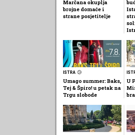
Marčana okuplja
bu
brojne domaće i
Ist
strane posjetitelje
str
sol
Ist
ISTRA
IST
Umago summer: Baks,
U P
Tej & Špiro! u petak na
Mi
Trgu slobode
bra