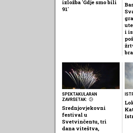
izložba 'Gdje smo bili
Ba
91'
Sv
gr
ute
i i
po
žrt
bra
SPEKTAKULARAN
IST
ZAVRŠETAK:
Lok
Srednjovjekovni
Ka
festival u
Ist
Svetvinčentu, tri
dana viteštva,