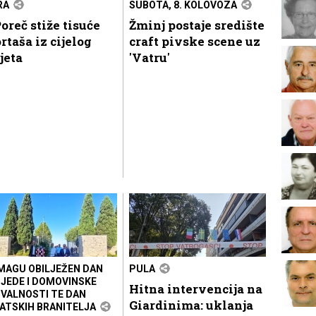
RA
SUBOTA, 8. KOLOVOZA
oreč stiže tisuće
Žminj postaje središte
rtaša iz cijelog
craft pivske scene uz
jeta
'Vatru'
MAGU OBILJEŽEN DAN
PULA
JEDE I DOMOVINSKE
Hitna intervencija na
VALNOSTI TE DAN
Giardinima: uklanja
ATSKIH BRANITELJA