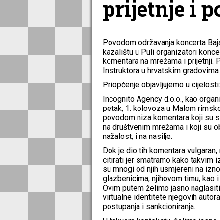
prijetnje i 
Povodom održavanja koncerta Baja
kazalištu u Puli organizatori konce
komentara na mrežama i prijetnji. 
Instruktora u hrvatskim gradovima
Priopćenje objavljujemo u cijelosti:
Incognito Agency d.o.o., kao organi
petak, 1. kolovoza u Malom rimskom
povodom niza komentara koji su se
na društvenim mrežama i koji su obi
nažalost, i na nasilje.
Dok je dio tih komentara vulgaran, 
citirati jer smatramo kako takvim
su mnogi od njih usmjereni na iznoš
glazbenicima, njihovom timu, kao 
Ovim putem želimo jasno naglasiti 
virtualne identitete njegovih autora,
postupanja i sankcioniranja.