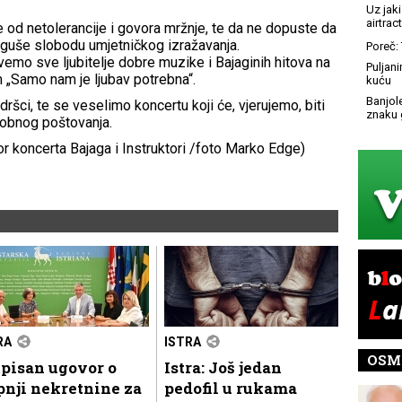
Uz jaki
airtract
od netolerancije i govora mržnje, te da ne dopuste da
 guše slobodu umjetničkog izražavanja.
Poreč: 
vemo sve ljubitelje dobre muzike i Bajaginih hitova na
Puljani
 „Samo nam je ljubav potrebna“.
kuću
Banjol
ršci, te se veselimo koncertu koji će, vjerujemo, biti
znaku 
sobnog poštovanja.
or koncerta Bajaga i Instruktori /foto Marko Edge)
RA
ISTRA
OSM
pisan ugovor o
Istra: Još jedan
nji nekretnine za
pedofil u rukama