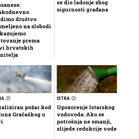
se dio ladonje zbog
ssanese:
sigurnosti građana
akodnevno
adimo društvo
meljeno na slobodi
skazujemo
štovanje prema
vi hrvatskih
nitelja
RA
ISTRA
aliziran požar kod
Upozorenje Istarskog
tuna Gračaškog u
vodovoda: Ako se
ri
potrošnja ne smanji,
slijede redukcije vode