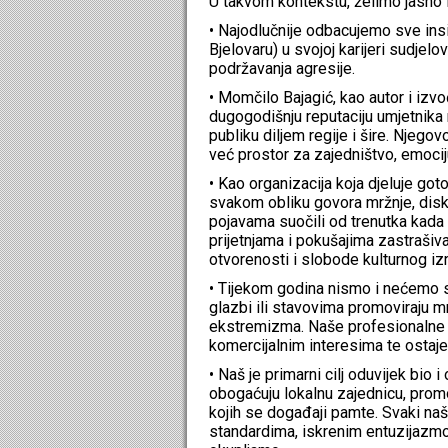
U takvom kontekstu, želimo jasno 
• Najodlučnije odbacujemo sve insi
Bjelovaru) u svojoj karijeri sudjelo
podržavanja agresije.
• Momčilo Bajagić, kao autor i izvo
dugogodišnju reputaciju umjetnika mi
publiku diljem regije i šire. Njegov
već prostor za zajedništvo, emociju 
• Kao organizacija koja djeluje go
svakom obliku govora mržnje, diskr
pojavama suočili od trenutka kada 
prijetnjama i pokušajima zastrašiva
otvorenosti i slobode kulturnog iz
• Tijekom godina nismo i nećemo s
glazbi ili stavovima promoviraju mr
ekstremizma. Naše profesionalne i e
komercijalnim interesima te ostaje
• Naš je primarni cilj oduvijek bio i
obogaćuju lokalnu zajednicu, promo
kojih se događaji pamte. Svaki naš
standardima, iskrenim entuzijazm