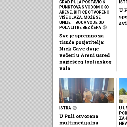
GRAD PULA POSTAVIO 6
IST
PUNKTOVA S VODOM OKO
U P
ARENE, BITI ĆE OTVORENO
spo
VIŠE ULAZA, MOŽE SE
svi
UNIJETI BOCA VODE OD
POLA LITRE BEZ ČEPA
Sve je spremno za
tisuće posjetitelja:
Nick Cave dvije
večeri u Areni usred
najžešćeg toplinskog
vala
ISTRA
U U
POB
U Puli otvorena
ZAH
multimedijalna
HRV