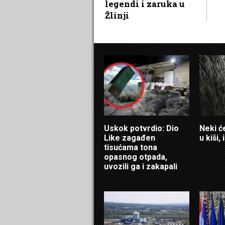
legendi i zaruka u
Žlinji
Uskok potvrdio: Dio
Neki ć
Like zagađen
u kiši,
tisućama tona
opasnog otpada,
uvozili ga i zakapali