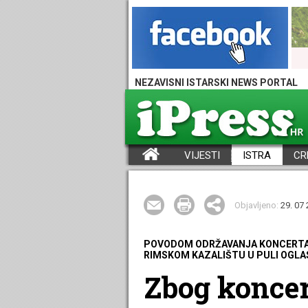
NEZAVISNI ISTARSKI NEWS PORTAL
VIJESTI
ISTRA
CR
iPress - Vijesti iz Istre, Hrvatske i svijeta
Objavljeno:
29. 07 
POVODOM ODRŽAVANJA KONCERTA 
RIMSKOM KAZALIŠTU U PULI OGLAS
Zbog koncer