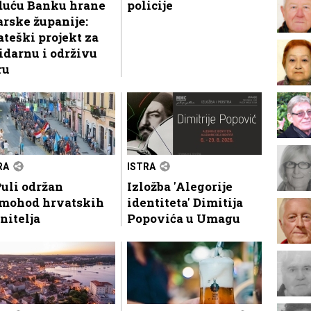
duću Banku hrane
policije
arske županije:
ateški projekt za
idarnu i održivu
ru
RA
ISTRA
uli održan
Izložba 'Alegorije
mohod hrvatskih
identiteta' Dimitija
nitelja
Popovića u Umagu