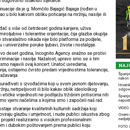
i odgovorno istaknuti sljedeće:
nuacije da je g. Momčilo Bajagić Bajaga (rođen u
vao u bilo kakvom obliku poticanja na mržnju, nasilje ili
đač s više od četrdeset godina karijere, uživa
roljubive i tolerantne orijentacije, čija glazba okuplja
o stvaralaštvo nikada nije bilo platforma za podjele,
i univerzalne poruke ljubavi, života i nostalgije.
tovo deset godina, Incognito Agency snažno se protivi
iminacije i nasilja. Nažalost, upravo smo se s tim
smo najavili ovaj koncert. Unatoč uvredama,
NAJ
nja, ostajemo čvrsto predani vrijednostima tolerancije,
Španjol
ražavanja.
nakon 
urađivati s izvođačima koji u svom javnom djelovanju,
Hrvatsk
žnju, netrpeljivost ili bilo kakav oblik ideološkog
odgovo
tičke vrijednosti ne podliježu tržišnim pritiscima niti
Španjo
mo vjerni načelima s kojima smo i započeli naš rad.
napusti
VIDEO G
 ostaje stvaranje kvalitetnih kulturnih sadržaja koji
viraju glazbu i umjetnost, i nude publici iskustva zbog
Crveni 
nedjelj
 projekt realiziramo s visokim profesionalnim
om i dubokim poštovanjem prema publici koju
FOTO: 