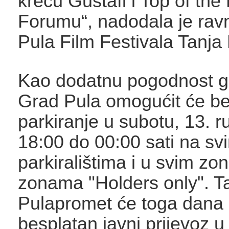
kreću Gustafi i Top of the
Forumu“, nadodala je ravn
Pula Film Festivala Tanja M
Kao dodatnu pogodnost g
Grad Pula omogućit će be
parkiranje u subotu, 13. r
18:00 do 00:00 sati na s
parkiralištima i u svim z
zonama "Holders only". T
Pulapromet će toga dana 
besplatan javni prijevoz u