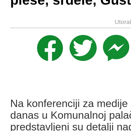
pleše, srdele, Gusta
Utora
Na konferenciji za medije
danas u Komunalnoj pala
predstavljeni su detalji n