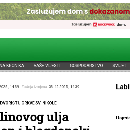
NA KRONIKA
VAŠE VIJESTI
GOSPODARSTVO
SVIJET
Por
2025., 14:39
| Zadnja izmjena:
03. 12 2025., 14:39
 DVORIŠTU CRKVE SV. NIKOLE
inovog ulja
Osjeć