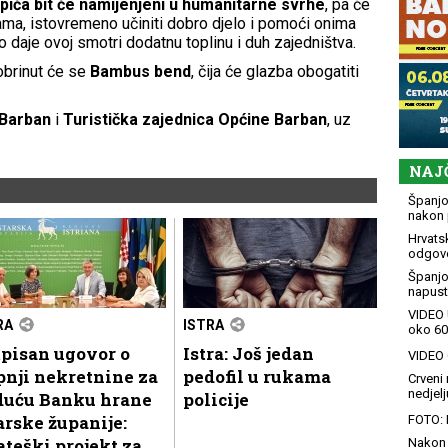
i pića bit će namijenjeni u humanitarne svrhe
, pa će
cijama, istovremeno učiniti dobro djelo i pomoći onima
to daje ovoj smotri dodatnu toplinu i duh zajedništva.
obrinut će se
Bambus bend
, čija će glazba obogatiti
 Barban
i
Turistička zajednica Općine Barban
, uz
NAJ
Španjol
nakon 
Hrvatsk
odgovo
Španjo
napusti
VIDEO 
RA
ISTRA
oko 60
pisan ugovor o
Istra: Još jedan
VIDEO G
nji nekretnine za
pedofil u rukama
Crveni 
nedjelj
duću Banku hrane
policije
arske županije:
FOTO: 
ateški projekt za
Nakon 