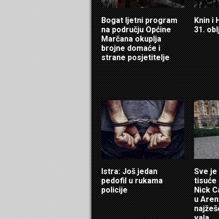
Bogat ljetni program
Knin i
na području Općine
31. obl
Marčana okuplja
brojne domaće i
strane posjetitelje
Istra: Još jedan
Sve je
pedofil u rukama
tisuće 
policije
Nick C
u Aren
najžeš
vala