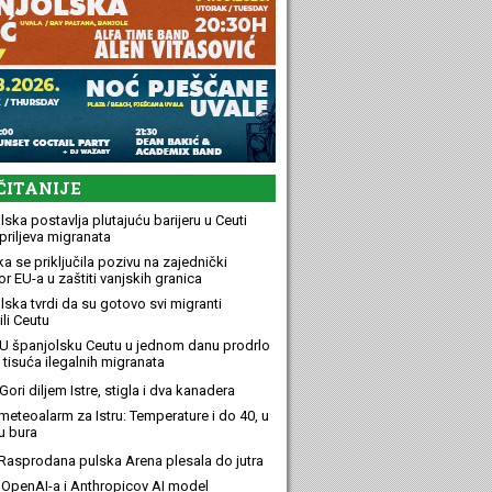
ČITANIJE
ska postavlja plutajuću barijeru u Ceuti
priljeva migranata
a se priključila pozivu na zajednički
r EU-a u zaštiti vanjskih granica
lska tvrdi da su gotovo svi migranti
li Ceutu
U španjolsku Ceutu u jednom danu prodrlo
 tisuća ilegalnih migranata
ori diljem Istre, stigla i dva kanadera
meteoalarm za Istru: Temperature i do 40, u
u bura
Rasprodana pulska Arena plesala do jutra
OpenAI-a i Anthropicov AI model