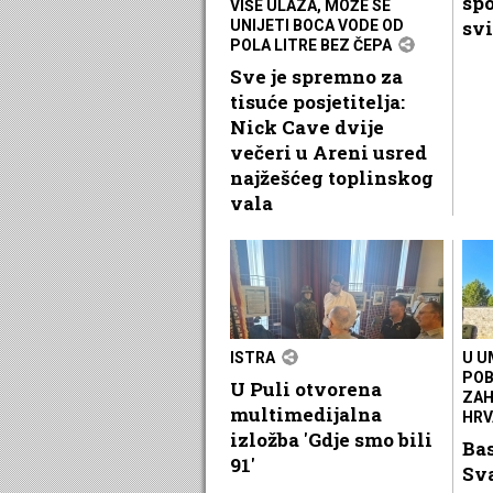
spo
VIŠE ULAZA, MOŽE SE
svi
UNIJETI BOCA VODE OD
POLA LITRE BEZ ČEPA
Sve je spremno za
tisuće posjetitelja:
Nick Cave dvije
večeri u Areni usred
najžešćeg toplinskog
vala
ISTRA
U U
POB
U Puli otvorena
ZAH
multimedijalna
HRV
izložba 'Gdje smo bili
Ba
91'
Sv