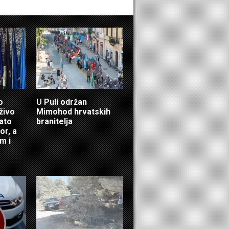
o
U Puli održan
živo
Mimohod hrvatskih
nato
branitelja
or, a
m i