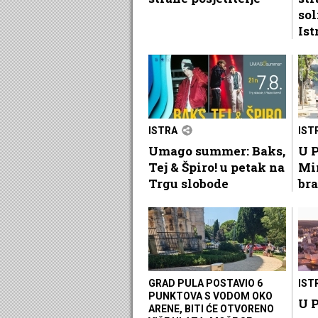
sol
Ist
ISTRA
IST
Umago summer: Baks,
U P
Tej & Špiro! u petak na
Mi
Trgu slobode
bra
GRAD PULA POSTAVIO 6
IST
PUNKTOVA S VODOM OKO
U P
ARENE, BITI ĆE OTVORENO