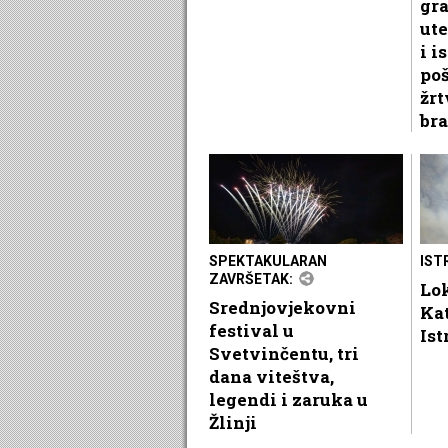
gr
ute
i i
po
žrt
bra
SPEKTAKULARAN
IST
ZAVRŠETAK:
Lok
Srednjovjekovni
Ka
festival u
Ist
Svetvinčentu, tri
dana viteštva,
legendi i zaruka u
Žlinji