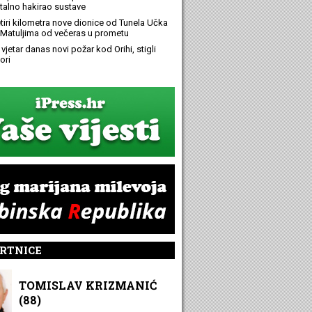
alno hakirao sustave
etiri kilometra nove dionice od Tunela Učka
Matuljima od večeras u prometu
 vjetar danas novi požar kod Orihi, stigli
ori
RTNICE
TOMISLAV KRIZMANIĆ
(88)