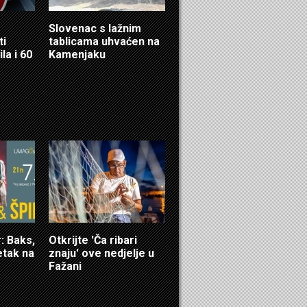
Slovenac s lažnim
ti
tablicama uhvaćen na
la i 60
Kamenjaku
 Baks,
Otkrijte 'Ča ribari
etak na
znaju' ove nedjelje u
Fažani