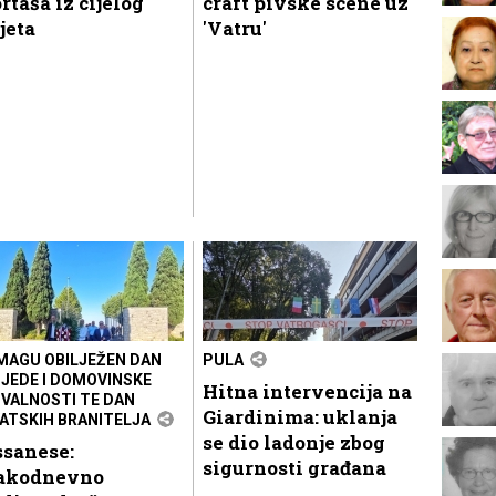
rtaša iz cijelog
craft pivske scene uz
jeta
'Vatru'
MAGU OBILJEŽEN DAN
PULA
JEDE I DOMOVINSKE
Hitna intervencija na
VALNOSTI TE DAN
Giardinima: uklanja
ATSKIH BRANITELJA
se dio ladonje zbog
ssanese:
sigurnosti građana
akodnevno