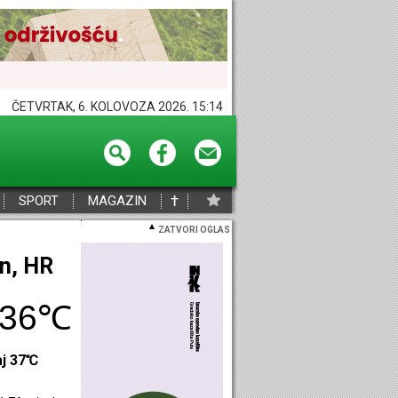
ČETVRTAK, 6. KOLOVOZA 2026. 15:14
†
SPORT
MAGAZIN
ZATVORI OGLAS
eč, HR
33℃
aj 36℃