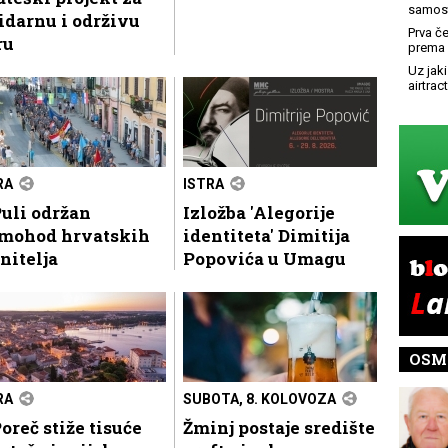
samost
idarnu i održivu
Prva č
ru
prema 
Uz jaki
airtract
RA
ISTRA
uli održan
Izložba 'Alegorije
mohod hrvatskih
identiteta' Dimitija
nitelja
Popovića u Umagu
OSM
RA
SUBOTA, 8. KOLOVOZA
oreč stiže tisuće
Žminj postaje središte