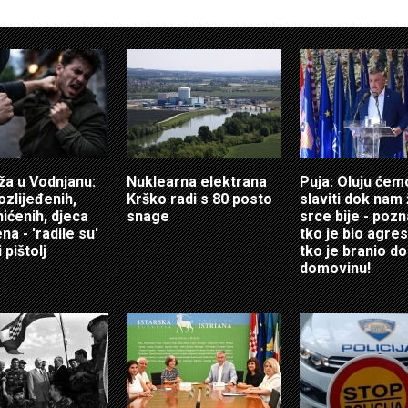
ža u Vodnjanu:
Nuklearna elektrana
Puja: Oluju ćem
ozlijeđenih,
Krško radi s 80 posto
slaviti dok nam 
hićenih, djeca
snage
srce bije - poz
a - 'radile su'
tko je bio agres
 pištolj
tko je branio do
domovinu!