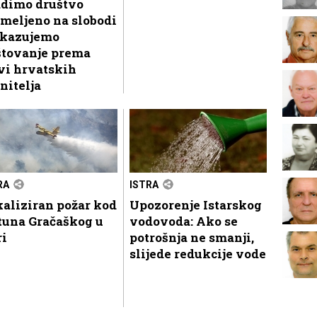
adimo društvo
meljeno na slobodi
skazujemo
štovanje prema
vi hrvatskih
nitelja
RA
ISTRA
aliziran požar kod
Upozorenje Istarskog
tuna Gračaškog u
vodovoda: Ako se
ri
potrošnja ne smanji,
slijede redukcije vode