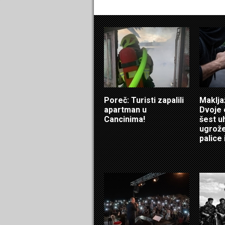
Poreč: Turisti zapalili
Maklja
apartman u
Dvoje 
Cancinima!
šest u
ugrožen
palice i