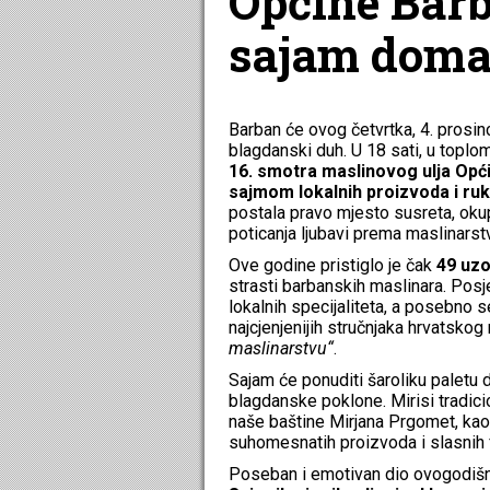
Općine Barb
sajam doma
Barban će ovog četvrtka, 4. prosin
blagdanski duh. U 18 sati, u toplom
16. smotra maslinovog ulja Opć
sajmom lokalnih proizvoda i ru
postala pravo mjesto susreta, okuplj
poticanja ljubavi prema maslinarst
Ove godine pristiglo je čak
49 uzo
strasti barbanskih maslinara. Posje
lokalnih specijaliteta, a posebno 
najcjenjenijih stručnjaka hrvatskog
maslinarstvu“
.
Sajam će ponuditi šaroliku paletu 
blagdanske poklone. Mirisi tradic
naše baštine Mirjana Prgomet, kao i
suhomesnatih proizvoda i slasnih fr
Poseban i emotivan dio ovogodiš