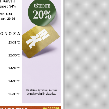
2.4m/s JZ
žnost: 51%
azak:
5:55
azak:
20:27
OGNOZA
27/31℃
23/30℃
25/31℃
26/32℃
27/31℃