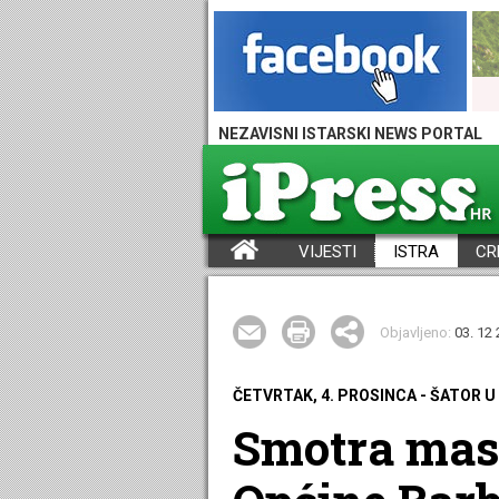
NEZAVISNI ISTARSKI NEWS PORTAL
VIJESTI
ISTRA
CR
iPress - Vijesti iz Istre, Hrvatske i svijeta
Objavljeno:
03. 12 
ČETVRTAK, 4. PROSINCA - ŠATOR U
Smotra masl