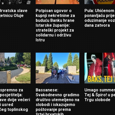
 Hrvatska slave
Potpisan ugovor o
Pula: Uhićenom
jetnicu Oluje
kupnji nekretnine za
ponavljaču prije
buduću Banku hrane
oduzimanje vozi
Istarske županije:
dana zatvora
strateški projekt za
solidarnu i održivu
Istru
 spremno za
Bassanese:
Umago summer:
posjetitelja:
Svakodnevno gradimo
Tej & Špiro! u p
ave dvije večeri
društvo utemeljeno na
Trgu slobode
i usred
slobodi i iskazujemo
ćeg toplinskog
poštovanje prema
žrtvi hrvatskih