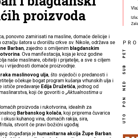
an i blagdanski
Vla
ćih proizvoda
Izl
Zal
ca, ponovno zamirisati na masline, domaće delicije i
 ozračju šatora u dvorištu crkve sv. Nikole, održava se
PR
ine Barban
, zajedno s omiljenim
blagdanskim
PET
kotvorina
. Ova manifestacija, koja je kroz godine
a naše maslinare, obitelji i prijatelje, a sve s ciljem
vu i vrijednosti domaće proizvodnje.
SUB
raka maslinovog ulja
, što svjedoči o predanosti i
titelje očekuje bogat program kušanja vrhunskih ulja i
NED
se ističe predavanje
Edija Družetića
, jednog od
 maslinarstva, koji će govoriti o
„Aktualnostima u
PON
domaćih proizvoda i rukotvorina, idealnih za
ionalnog
Barbanskog kolača
, koji priprema čuvarica
UTO
 okusi kuhanog vina, domaćih rakija, sira,
itula, stvorit će pravi božićni ugođaj.
njeg događanja je
humanitarna akcija Župe Barban
.