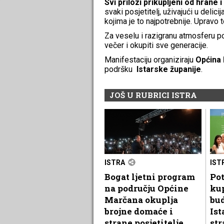
Svi prilozi prikupljeni od hrane 
svaki posjetitelj, uživajući u deli
kojima je to najpotrebnije. Upravo 
Za veselu i razigranu atmosferu p
večer i okupiti sve generacije.
Manifestaciju organiziraju
Općina
podršku
Istarske županije
.
JOŠ U RUBRICI ISTRA
ISTRA
IST
Bogat ljetni program
Pot
na području Općine
kup
Marčana okuplja
bu
brojne domaće i
Ist
strane posjetitelje
str