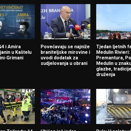
4 i Amira
Povećavaju se najniže
Tjedan ljetnih f
anin u Kaštelu
braniteljske mirovine i
Medulin Rivieri:
ni-Grimani
uvodi dodatak za
Premantura, Po
sudjelovanja u obrani
Medulin u znak
glazbe, tradicije
druženja