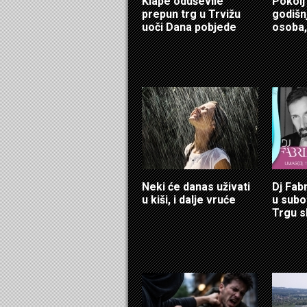
Klape oduševile
Pokolj
prepun trg u Trvižu
godišn
uoči Dana pobjede
osoba,
Neki će danas uživati
Dj Fab
u kiši, i dalje vruće
u sub
Trgu s