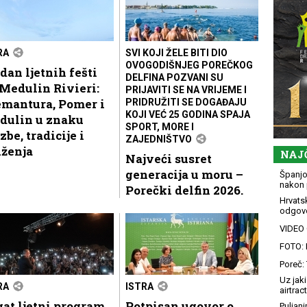
RA
SVI KOJI ŽELE BITI DIO
OVOGODIŠNJEG POREČKOG
dan ljetnih fešti
DELFINA POZVANI SU
Medulin Rivieri:
PRIJAVITI SE NA VRIJEME I
emantura, Pomer i
PRIDRUŽITI SE DOGAĐAJU
KOJI VEĆ 25 GODINA SPAJA
dulin u znaku
SPORT, MORE I
zbe, tradicije i
ZAJEDNIŠTVO
uženja
NAJ
Najveći susret
generacija u moru –
Španjol
nakon 
Porečki delfin 2026.
Hrvatsk
odgovo
VIDEO G
FOTO: 
Poreč: 
Uz jaki
RA
ISTRA
airtract
at ljetni program
Potpisan ugovor o
Puljani