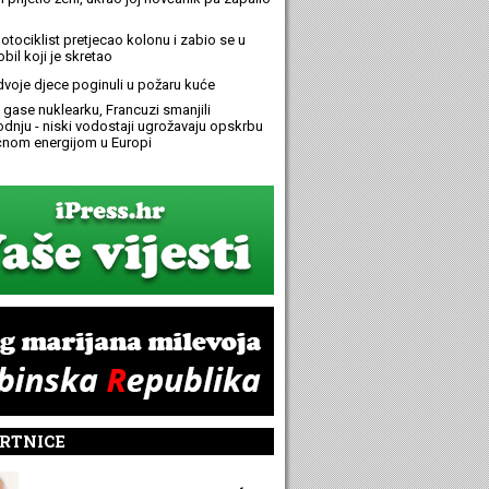
otociklist pretjecao kolonu i zabio se u
bil koji je skretao
 dvoje djece poginuli u požaru kuće
 gase nuklearku, Francuzi smanjili
odnju - niski vodostaji ugrožavaju opskrbu
ičnom energijom u Europi
RTNICE