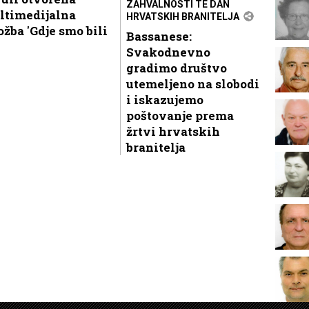
ZAHVALNOSTI TE DAN
ltimedijalna
HRVATSKIH BRANITELJA
ožba 'Gdje smo bili
Bassanese:
Svakodnevno
gradimo društvo
utemeljeno na slobodi
i iskazujemo
poštovanje prema
žrtvi hrvatskih
branitelja