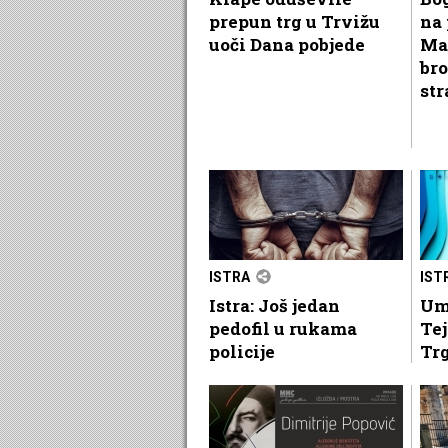
prepun trg u Trvižu
na 
uoči Dana pobjede
Ma
bro
str
ISTRA
IST
Istra: Još jedan
Um
pedofil u rukama
Tej
policije
Tr