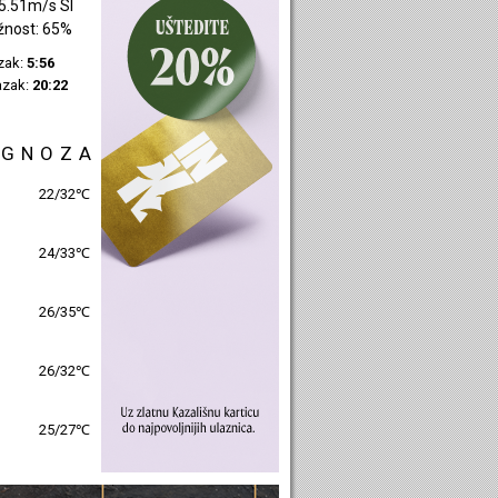
1.38m/s SZ
žnost: 48%
azak:
5:58
azak:
20:24
OGNOZA
25/31℃
26/31℃
26/33℃
27/32℃
27/28℃