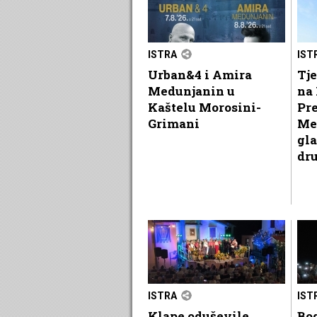
ISTRA
IST
Urban&4 i Amira
Tje
Medunjanin u
na 
Kaštelu Morosini-
Pr
Grimani
Me
gla
dr
ISTRA
IST
Klape oduševile
Bog