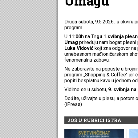
Umagu
Druga subota, 9.5.2026., u okviru
program.
U
11:00h
na
Trgu 1.svibnja
plesn
Umag
priređuju nam bogat plesni p
Luka Vidović
koji zna odgovor na 
urnebesnom mađioničarskom showu z
fenomenalnu zabavu.
Ne zaboravite na popuste u brojni
program „Shopping & Coffee" jer ć
popiti besplatnu kavu u jednom od
Vidimo se u subotu,
9. svibnja na
Dođite, uživajte u plesu, a potom o
(iPress)
JOŠ U RUBRICI ISTRA