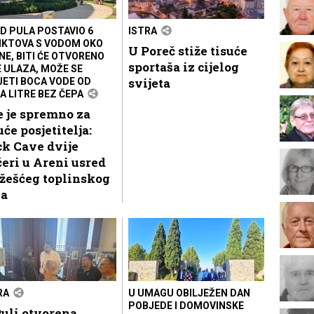
D PULA POSTAVIO 6
ISTRA
KTOVA S VODOM OKO
U Poreč stiže tisuće
NE, BITI ĆE OTVORENO
sportaša iz cijelog
E ULAZA, MOŽE SE
svijeta
JETI BOCA VODE OD
A LITRE BEZ ČEPA
 je spremno za
uće posjetitelja:
k Cave dvije
eri u Areni usred
žešćeg toplinskog
la
RA
U UMAGU OBILJEŽEN DAN
POBJEDE I DOMOVINSKE
uli otvorena