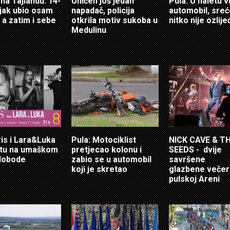
 na Tajlandu: 14-
Uhićen još jedan
Pula: U naletu v
jak ubio osam
napadač, policija
automobil, sre
 a zatim i sebe
otkrila motiv sukoba u
nitko nije ozlij
Medulinu
ris i Lara&Luka
Pula: Motociklist
NICK CAVE & T
otu na umaškom
pretjecao kolonu i
SEEDS - dvije
lobode
zabio se u automobil
savršene
koji je skretao
glazbene večer
pulskoj Areni