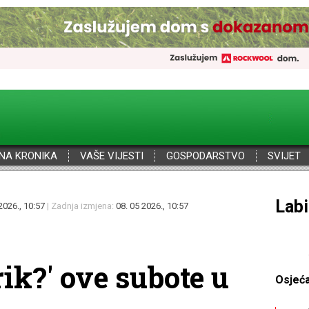
NA KRONIKA
VAŠE VIJESTI
GOSPODARSTVO
SVIJET
Por
2026., 10:57
| Zadnja izmjena:
08. 05 2026., 10:57
rik?' ove subote u
Osjeć