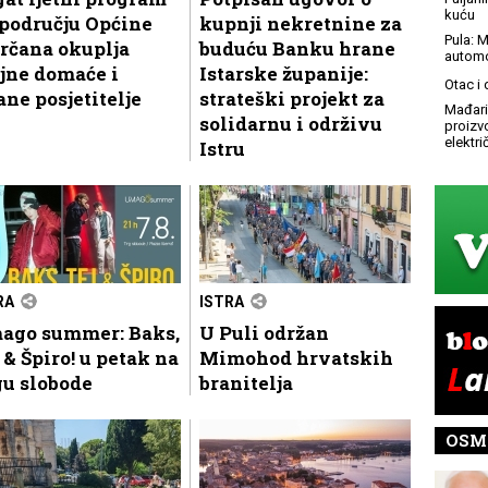
kuću
području Općine
kupnji nekretnine za
Pula: M
rčana okuplja
buduću Banku hrane
automo
jne domaće i
Istarske županije:
Otac i
ane posjetitelje
strateški projekt za
Mađari
solidarnu i održivu
proizv
elektr
Istru
RA
ISTRA
ago summer: Baks,
U Puli održan
 & Špiro! u petak na
Mimohod hrvatskih
gu slobode
branitelja
OSM