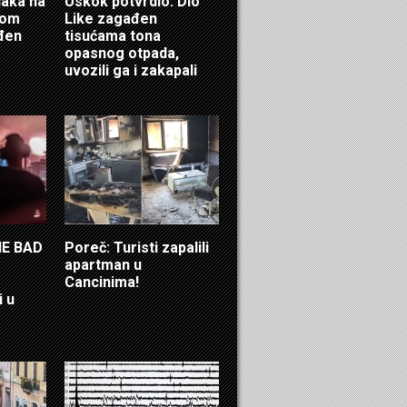
laka na
Uskok potvrdio: Dio
ćom
Like zagađen
eđen
tisućama tona
opasnog otpada,
uvozili ga i zakapali
HE BAD
Poreč: Turisti zapalili
apartman u
Cancinima!
i u