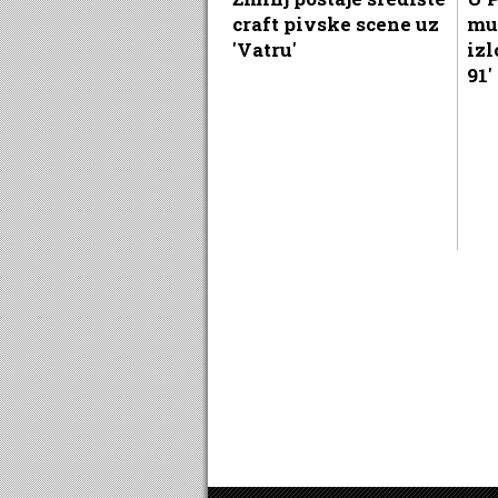
craft pivske scene uz
mu
'Vatru'
izl
91'