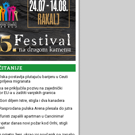
ČITANIJE
ska postavlja plutajuću barijeru u Ceuti
priljeva migranata
a se priključila pozivu na zajednički
r EU-a u zaštiti vanjskih granica
ori diljem Istre, stigla i dva kanadera
Rasprodana pulska Arena plesala do jutra
Turisti zapalili apartman u Cancinima!
 vjetar danas novi požar kod Orihi, stigli
ori
n prijetio ženi, ukrao joj novčanik pa zapalio