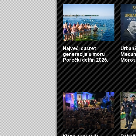
Najveći susret
Urban&
generacija u moru –
Medunj
Porečki delfin 2026.
Morosi