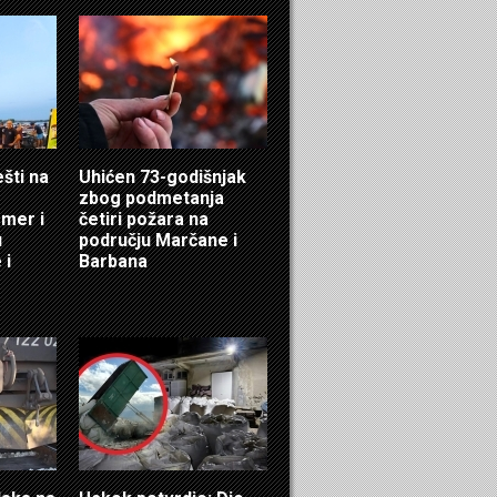
ešti na
Uhićen 73-godišnjak
zbog podmetanja
mer i
četiri požara na
u
području Marčane i
 i
Barbana