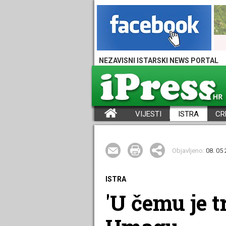
NEZAVISNI ISTARSKI NEWS PORTAL
VIJESTI
ISTRA
CR
iPress - Vijesti iz Istre, Hrvatske i svijeta
Objavljeno:
08. 05 
ISTRA
'U čemu je t