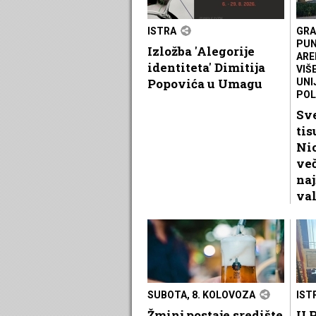
ISTRA
GRA
PUN
Izložba 'Alegorije
ARE
identiteta' Dimitija
VIŠ
Popovića u Umagu
UNI
POL
Sve
tis
Nic
več
naj
va
SUBOTA, 8. KOLOVOZA
IST
Žminj postaje središte
U P