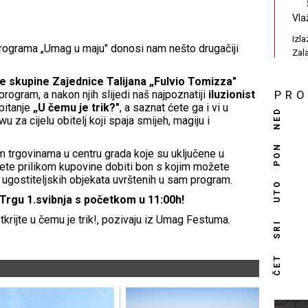
Vla
Izl
 programa „Umag u maju" donosi nam nešto drugačiji
Zal
e skupine Zajednice Talijana „Fulvio Tomizza"
rogram, a nakon njih slijedi naš najpoznatiji
iluzionist
PR
pitanje
„U čemu je trik?"
, a saznat ćete ga i vi u
NED
a cijelu obitelj koji spaja smijeh, magiju i
PON
m trgovinama u centru grada koje su uključene u
ete prilikom kupovine dobiti bon s kojim možete
 ugostiteljskih objekata uvrštenih u sam program.
UTO
 Trgu 1.svibnja s početkom u 11:00h!
tkrijte u čemu je trik!, pozivaju iz Umag Festuma.
SRI
ČET