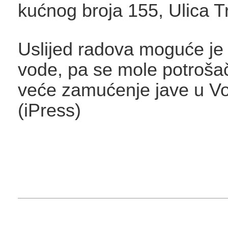
kućnog broja 155, Ulica T
Uslijed radova moguće j
vode, pa se mole potroša
veće zamućenje jave u V
(iPress)