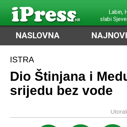
Labin,
slabi Sjeve
NASLOVNA
NAJNOVI
ISTRA
Dio Štinjana i Med
srijedu bez vode
Utora