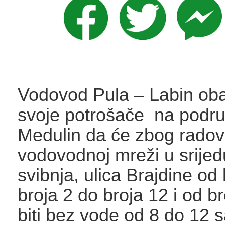
Vodovod Pula – Labin ob
svoje potrošače na podru
Medulin da će zbog rado
vodovodnoj mreži u srijed
svibnja, ulica Brajdine od
broja 2 do broja 12 i od b
biti bez vode od 8 do 12 sa