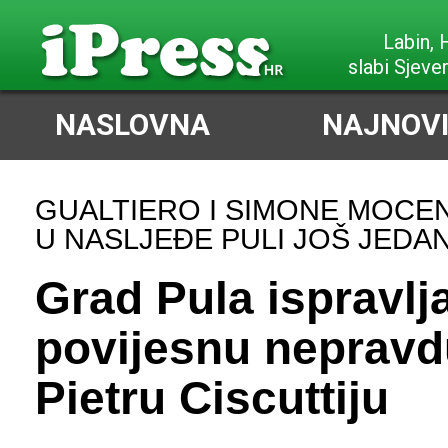
Poreč,
slabi Sjeve
NASLOVNA
NAJNOVI
GUALTIERO I SIMONE MOCEN
U NASLJEĐE PULI JOŠ JEDA
Grad Pula ispravlj
povijesnu neprav
Pietru Ciscuttiju