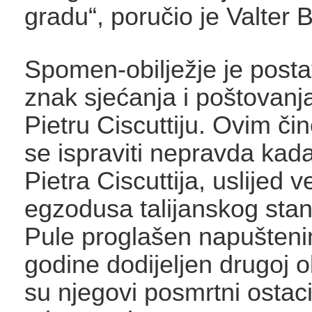
gradu“, poručio je Valter B
Spomen-obilježje je posta
znak sjećanja i poštovan
Pietru Ciscuttiju. Ovim či
se ispraviti nepravda kada
Pietra Ciscuttija, uslijed v
egzodusa talijanskog stan
Pule proglašen napušteni
godine dodijeljen drugoj ob
su njegovi posmrtni ostac