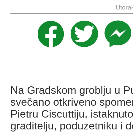
Utora
Na Gradskom groblju u Pu
svečano otkriveno spomen
Pietru Ciscuttiju, istakn
graditelju, poduzetniku i 