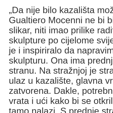
„Da nije bilo kazališta mo
Gualtiero Mocenni ne bi bi
slikar, niti imao prilike radit
skulpture po cijelome svi
je i inspiriralo da naprav
skulpturu. Ona ima prednju
stranu. Na stražnjoj je str
ulaz u kazalište, glavna v
zatvorena. Dakle, potrebno
vrata i ući kako bi se otkri
tamo nalazi. S prednje str