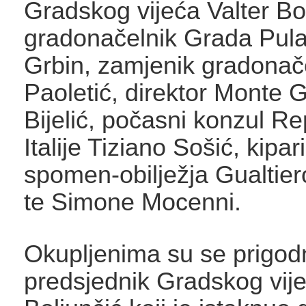
Gradskog vijeća Valter Bol
gradonačelnik Grada Pul
Grbin, zamjenik gradonače
Paoletić, direktor Monte 
Bijelić, počasni konzul Re
Italije Tiziano Sošić, kipari
spomen-obilježja Gualtie
te Simone Mocenni.
Okupljenima su se prigodn
predsjednik Gradskog vije