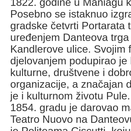
1822. godine u Maniagu k
Posebno se istaknuo izg
gradske četvrti Portarata 
uređenjem Danteova trga 
Kandlerove ulice. Svojim 
djelovanjem podupirao je 
kulturne, društvene i dob
organizacije, a značajan 
je i kulturnom životu Pule
1854. gradu je darovao ma
Teatro Nuovo na Danteovu
je Politeama Ciscutti, koju