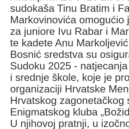
sudokaša Tinu Bratim i F
Markovinovića omogućio j
za juniore Ivu Rabar i Mar
te kadete Anu Markoljević
Bosnić sredstva su osigur
Sudoku 2025 - natjecanja
i srednje škole, koje je p
organizaciji Hrvatske Men
Hrvatskog zagonetačkog 
Enigmatskog kluba „Božida
U njihovoj pratnji, u izočn