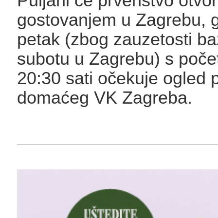
Puljani će prvenstvo otvori
gostovanjem u Zagrebu, g
petak (zbog zauzetosti b
subotu u Zagrebu) s poč
20:30 sati očekuje ogled p
domaćeg VK Zagreba.