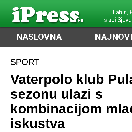
Labin,
slabi Sjeve
NASLOVNA
NAJNOVI
SPORT
Vaterpolo klub Pul
sezonu ulazi s
kombinacijom mlad
iskustva