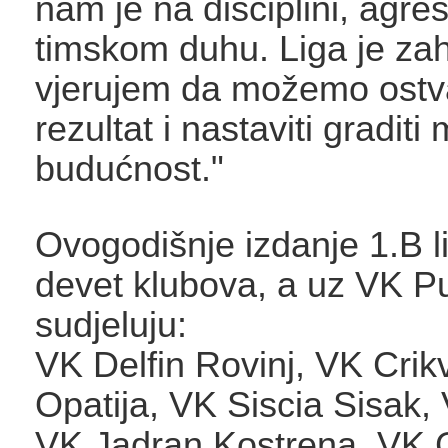
nam je na disciplini, agresi
timskom duhu. Liga je zaht
vjerujem da možemo ostva
rezultat i nastaviti gradi
budućnost."
Ovogodišnje izdanje 1.B li
devet klubova, a uz VK P
sudjeluju:
VK Delfin Rovinj, VK Crik
Opatija, VK Siscia Sisak,
VK Jadran Kostrena, VK 