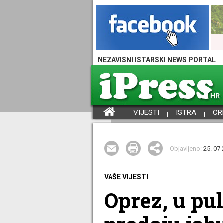
NEZAVISNI ISTARSKI NEWS PORTAL
VIJESTI
ISTRA
CR
iPress - Vijesti iz Istre, Hrvatske i svijeta
Objavljeno:
25. 07 
VAŠE VIJESTI
Oprez, u p