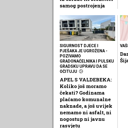
samog postrojenja
SIGURNOST DJECE I
VAŠ
PJEŠAKA JE UGROŽENA -
Da
POZIVAMO
Šij
GRADONAČELNIKA I PULSKU
GRADSKU UPRAVU DA SE
OČITUJU
APEL S VALDEBEKA:
Koliko još moramo
čekati? Godinama
plaćamo komunalne
naknade, a još uvijek
nemamo ni asfalt, ni
nogostup ni javnu
rasvjetu