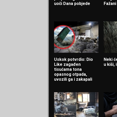
uoči Dana pobjede
Fažani
Uskok potvrdio: Dio
Neki ć
Like zagađen
u kiši,
tisućama tona
opasnog otpada,
uvozili ga i zakapali