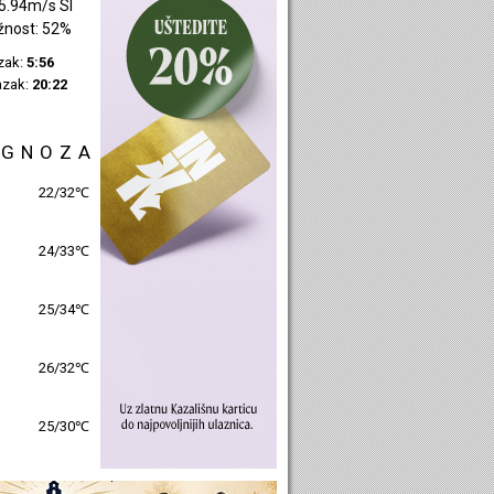
4.43m/s JZ
žnost: 39%
azak:
5:58
azak:
20:24
OGNOZA
25/30℃
26/31℃
26/32℃
27/31℃
26/31℃