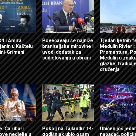
4 i Amira
Povećavaju se najniže
Tjedan ljetnih f
anin u Kaštelu
braniteljske mirovine i
Medulin Rivieri:
ni-Grimani
uvodi dodatak za
Premantura, Po
sudjelovanja u obrani
Medulin u znak
glazbe, tradicije
druženja
e 'Ča ribari
Pokolj na Tajlandu: 14-
Uhićen još jeda
 ove nedjelje u
godišnjak ubio osam
napadač, policij