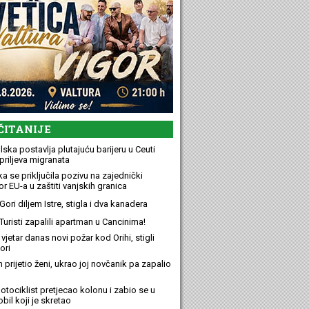
ČITANIJE
ska postavlja plutajuću barijeru u Ceuti
priljeva migranata
a se priključila pozivu na zajednički
r EU-a u zaštiti vanjskih granica
ori diljem Istre, stigla i dva kanadera
Turisti zapalili apartman u Cancinima!
 vjetar danas novi požar kod Orihi, stigli
ori
n prijetio ženi, ukrao joj novčanik pa zapalio
otociklist pretjecao kolonu i zabio se u
bil koji je skretao