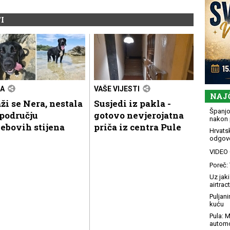
I
A
VAŠE VIJESTI
NAJ
ži se Nera, nestala
Susjedi iz pakla -
Španjol
području
gotovo nevjerojatna
nakon 
ebovih stijena
priča iz centra Pule
Hrvatsk
odgovo
VIDEO G
Poreč: 
Uz jaki
airtract
Puljani
kuću
Pula: M
automo