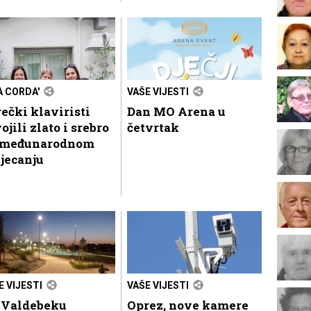
A CORDA'
VAŠE VIJESTI
ečki klaviristi
Dan MO Arena u
ojili zlato i srebro
četvrtak
 međunarodnom
jecanju
E VIJESTI
VAŠE VIJESTI
 Valdebeku
Oprez, nove kamere