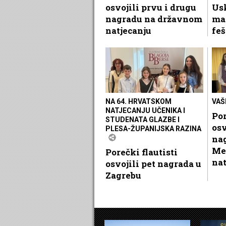
osvojili prvu i drugu
Usk
nagradu na državnom
ma
natjecanju
feš
NA 64. HRVATSKOM
VAŠ
NATJECANJU UČENIKA I
Por
STUDENATA GLAZBE I
osv
PLESA-ŽUPANIJSKA RAZINA
na
Me
Porečki flautisti
nat
osvojili pet nagrada u
Zagrebu