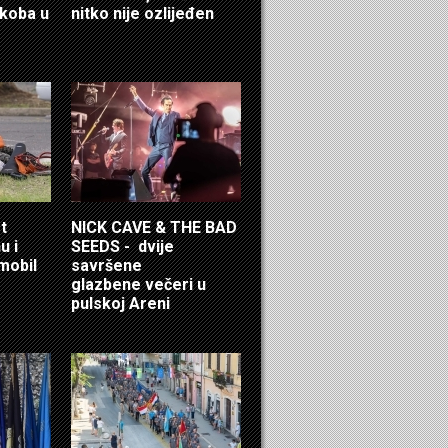
ukoba u
nitko nije ozlijeđen
t
NICK CAVE & THE BAD
u i
SEEDS - dvije
mobil
savršene
glazbene večeri u
pulskoj Areni