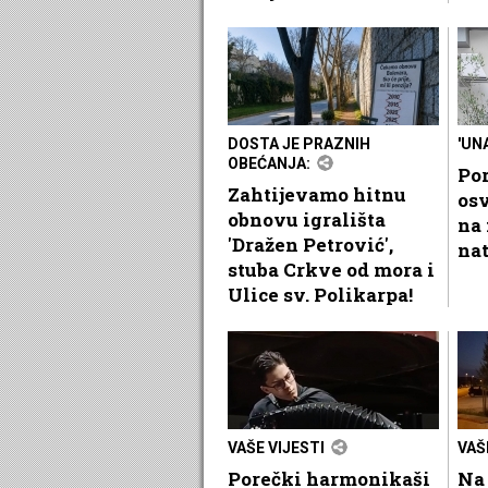
DOSTA JE PRAZNIH
'UN
OBEĆANJA:
Por
Zahtijevamo hitnu
osv
obnovu igrališta
na
'Dražen Petrović',
nat
stuba Crkve od mora i
Ulice sv. Polikarpa!
VAŠE VIJESTI
VAŠ
Porečki harmonikaši
Na