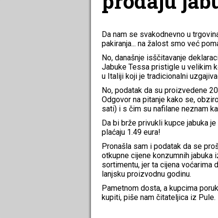
prodaju jabu
Da nam se svakodnevno u trgovinam
pakiranja... na žalost smo već poma
No, današnje isščitavanje deklarac
Jabuke Tessa pristigle u velikim k
u Italiji koji je tradicionalni uzgajiv
No, podatak da su proizvedene 20
Odgovor na pitanje kako se, obziro
sati) i s čim su nafilane neznam ka
Da bi brže privukli kupce jabuka je 
plaćaju 1.49 eura!
Pronašla sam i podatak da se proš
otkupne cijene konzumnih jabuka i
sortimentu, jer ta cijena voćarim
lanjsku proizvodnu godinu.
Pametnom dosta, a kupcima poruka d
kupiti, piše nam čitateljica iz Pule.