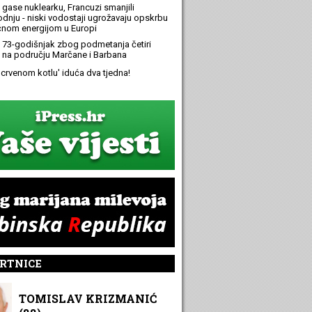
 gase nuklearku, Francuzi smanjili
odnju - niski vodostaji ugrožavaju opskrbu
ičnom energijom u Europi
 73-godišnjak zbog podmetanja četiri
 na području Marčane i Barbana
 'crvenom kotlu' iduća dva tjedna!
RTNICE
TOMISLAV KRIZMANIĆ