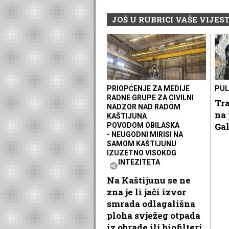
JOŠ U RUBRICI VAŠE VIJEST
PRIOPĆENJE ZA MEDIJE
PUL
RADNE GRUPE ZA CIVILNI
Tra
NADZOR NAD RADOM
na 
KAŠTIJUNA
Gal
POVODOM OBILASKA
- NEUGODNI MIRISI NA
SAMOM KAŠTIJUNU
IZUZETNO VISOKOG
INTEZITETA
Na Kaštijunu se ne
zna je li jači izvor
smrada odlagališna
ploha svježeg otpada
iz obrade ili biofilteri