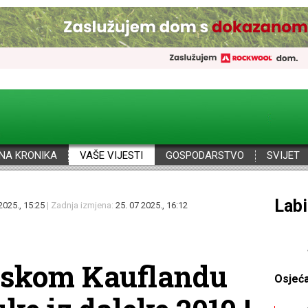
NA KRONIKA
VAŠE VIJESTI
GOSPODARSTVO
SVIJET
Por
2025., 15:25
| Zadnja izmjena:
25. 07 2025., 16:12
ulskom Kauflandu
Osjeć