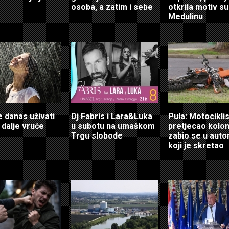
osoba, a zatim i sebe
otkrila motiv s
Medulinu
e danas uživati
Dj Fabris i Lara&Luka
Pula: Motociklis
 i dalje vruće
u subotu na umaškom
pretjecao kolon
Trgu slobode
zabio se u auto
koji je skretao