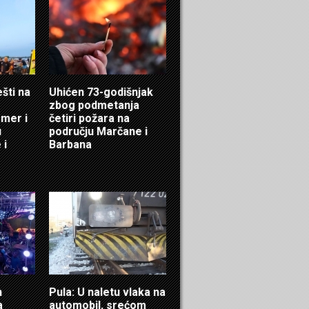
ešti na
Uhićen 73-godišnjak
zbog podmetanja
mer i
četiri požara na
u
području Marčane i
 i
Barbana
n
Pula: U naletu vlaka na
a
automobil, srećom