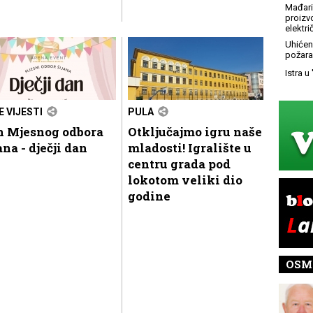
Mađari
proizv
elektr
Uhićen
požara
Istra u
E VIJESTI
PULA
n Mjesnog odbora
Otključajmo igru naše
ana - dječji dan
mladosti! Igralište u
centru grada pod
lokotom veliki dio
godine
OSM