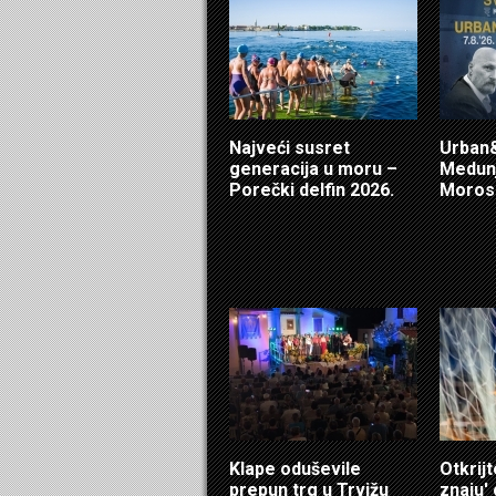
Najveći susret
Urban&
generacija u moru –
Medunj
Porečki delfin 2026.
Morosi
Klape oduševile
Otkrijt
prepun trg u Trvižu
znaju'