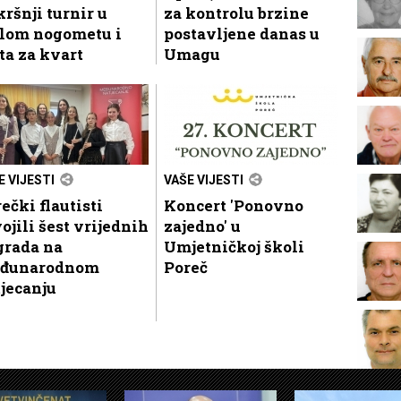
ršnji turnir u
za kontrolu brzine
lom nogometu i
postavljene danas u
ta za kvart
Umagu
E VIJESTI
VAŠE VIJESTI
ečki flautisti
Koncert 'Ponovno
ojili šest vrijednih
zajedno' u
grada na
Umjetničkoj školi
đunarodnom
Poreč
jecanju