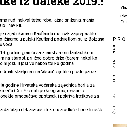
ke iz daleke 2019.!
Vla
Izl
a nudi nekvalitetna roba, lažna sniženja, manja
Zal
lo i navikli.
ije na jabukama u Kauflandu me ipak zaprepastilo.
oličinama u pulski Kaufland podrijetlom su iz Bolzana
PR
ač voća.
NED
19. godine graniči sa znanstvenom fantastikom.
m na starost, prilično dobro drže (barem nekoliko
PON
o ni jesu li jestive nakon toliko godina.
odmah stavljena i na 'akciju': cijelih 6 posto pa se
UTO
le godine Hrvatska voćarska zajednica borila za
zmeđu 65 i 70 centi po kilogramu, ovisno o
SRI
a donekle omogućava opstanak i pokriva troškove za
ČET
a čitaju deklaracije i tek onda odluče hoće li nešto