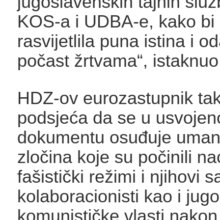
jugoslavenskih tajnih slu
KOS-a i UDBA-e, kako bi
rasvijetlila puna istina i 
počast žrtvama“, istaknuo
HDZ-ov eurozastupnik ta
podsjeća da se u usvoje
dokumentu osuđuje umanj
zločina koje su počinili nac
fašistički režimi i njihovi s
kolaboracionisti kao i ju
komunističke vlasti nakon 