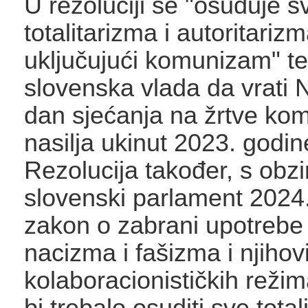
U rezoluciji se "osuđuje s
totalitarizma i autoritarizm
uključujući komunizam" te
slovenska vlada da vrati 
dan sjećanja na žrtve kom
nasilja ukinut 2023. godin
Rezolucija također, s obz
slovenski parlament 2024
zakon o zabrani upotrebe
nacizma i fašizma i njihov
kolaboracionističkih režim
bi trebalo osuditi sve total