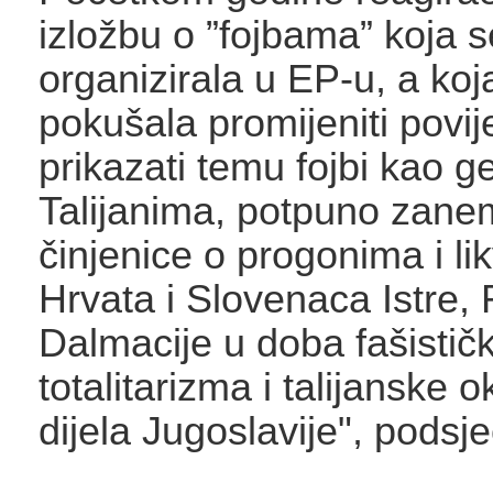
izložbu o ”fojbama” koja s
organizirala u EP-u, a koj
pokušala promijeniti povij
prikazati temu fojbi kao 
Talijanima, potpuno zane
činjenice o progonima i li
Hrvata i Slovenaca Istre, R
Dalmacije u doba fašistič
totalitarizma i talijanske 
dijela Jugoslavije", podsje