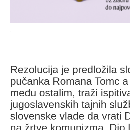
Rezolucija je predložila s
pučanka Romana Tomc a u
među ostalim, traži ispitiv
jugoslavenskih tajnih služ
slovenske vlade da vrati 
na žrtve komunizma. Dio l