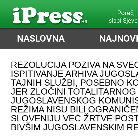
Poreč,
slabi Sjeve
NASLOVNA
NAJNOVI
REZOLUCIJA POZIVA NA SV
ISPITIVANJE ARHIVA JUGOS
TAJNIH SLUŽBI, POSEBNO KO
JER ZLOČINI TOTALITARNOG
JUGOSLAVENSKOG KOMUNI
REŽIMA NISU BILI OGRANIČE
SLOVENIJU VEĆ ŽRTVE POST
BIVŠIM JUGOSLAVENSKIM R