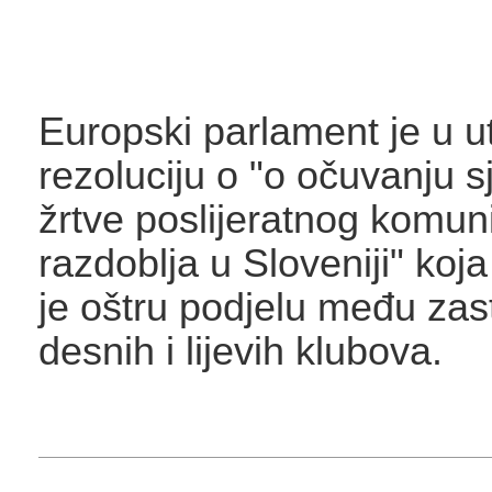
Europski parlament je u u
rezoluciju o "o očuvanju s
žrtve poslijeratnog komun
razdoblja u Sloveniji" koja
je oštru podjelu među za
desnih i lijevih klubova.