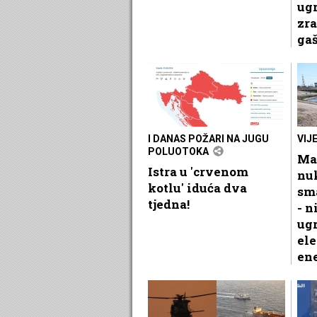
ug
zra
gaš
I DANAS POŽARI NA JUGU
VIJ
POLUOTOKA
Ma
Istra u 'crvenom
nu
kotlu' iduća dva
sma
tjedna!
- n
ug
el
ene