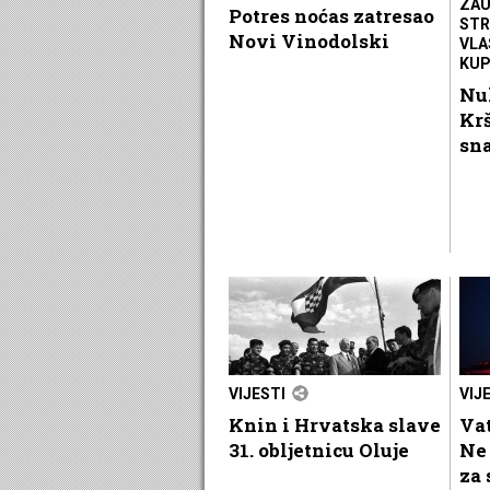
ZAU
Potres noćas zatresao
STR
Novi Vinodolski
VLA
KU
Nu
Krš
sn
VIJESTI
VIJ
Knin i Hrvatska slave
Vat
31. obljetnicu Oluje
Ne 
za 