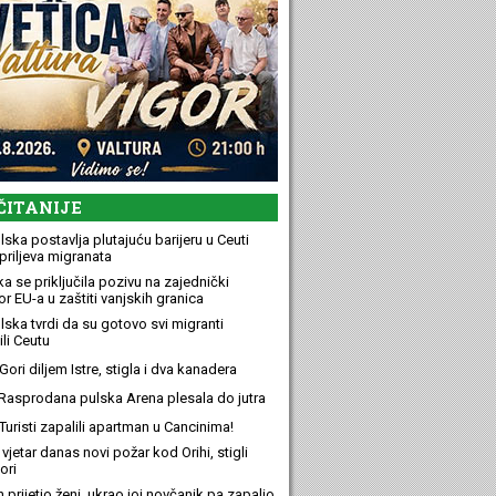
ČITANIJE
ska postavlja plutajuću barijeru u Ceuti
priljeva migranata
a se priključila pozivu na zajednički
r EU-a u zaštiti vanjskih granica
lska tvrdi da su gotovo svi migranti
li Ceutu
ori diljem Istre, stigla i dva kanadera
Rasprodana pulska Arena plesala do jutra
Turisti zapalili apartman u Cancinima!
 vjetar danas novi požar kod Orihi, stigli
ori
n prijetio ženi, ukrao joj novčanik pa zapalio