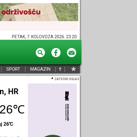
PETAK, 7. KOLOVOZA 2026. 23:20
†
SPORT
MAGAZIN
ZATVORI OGLAS
eč, HR
28℃
aj 28℃