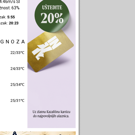
1.74m/s SI
žnost: 43%
azak:
5:57
azak:
20:25
OGNOZA
25/30℃
26/31℃
26/32℃
26/30℃