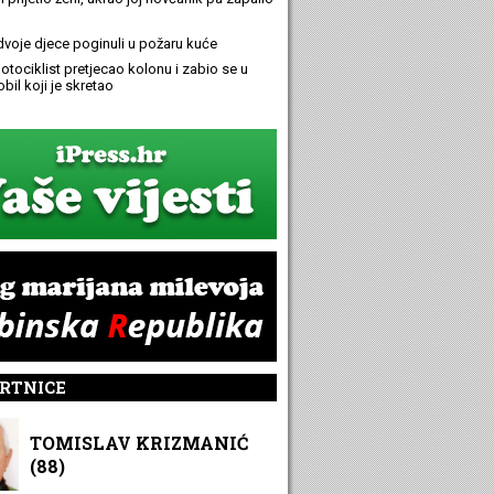
 dvoje djece poginuli u požaru kuće
otociklist pretjecao kolonu i zabio se u
bil koji je skretao
RTNICE
TOMISLAV KRIZMANIĆ
(88)