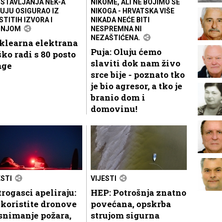
STAVLJANJA NEK-A
NIKOME, ALI NE BOJIMO SE
UJU OSIGURAO IZ
NIKOGA - HRVATSKA VIŠE
STITIH IZVORA I
NIKADA NEĆE BITI
PNJOM
NESPREMNA NI
NEZAŠTIĆENA.
klearna elektrana
Puja: Oluju ćemo
ko radi s 80 posto
slaviti dok nam živo
age
srce bije - poznato tko
je bio agresor, a tko je
branio dom i
domovinu!
ESTI
VIJESTI
rogasci apeliraju:
HEP: Potrošnja znatno
koristite dronove
povećana, opskrba
snimanje požara,
strujom sigurna