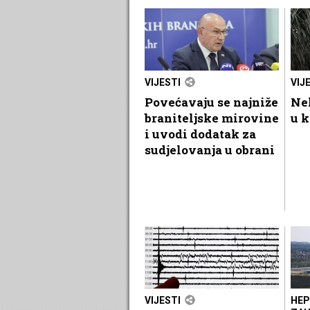
VIJESTI
VIJ
Povećavaju se najniže
Nek
braniteljske mirovine
u k
i uvodi dodatak za
sudjelovanja u obrani
VIJESTI
HEP