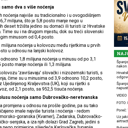
u samo dva s više noćenja
ih noćenja najviše su tradicionalno i u ovogodišnjem
 6,7 milijuna, što je 5,8 posto manje nego u
 deset tržišta jedino su domaći ili turisti iz Hrvatske
una. Time su i na drugom mjestu, dok su treći slovenski
 blagim minusom od 0,4 posto.
2,3 milijuna noćenja u kolovozu među rijetkima u prvih
sto u odnosu na lanjski kolovoz.
NAJ
a 2 odnosno 1,8 milijuna noćenja u minusu od po 3,1
Španjol
5 posto manje noćenja ili 1,3 milijuna.
nakon 
olovozu 'završavaju' slovački i nizozemski turisti, s
Hrvatsk
odgovo
enja, čime su u minusima od 3,9 odnosno 10,2 posto,
 Ujedinjenog Kraljevstva (UK), koji su rijetki s
Španjo
napusti
oz, od 2,1 posto, sa 952,5 tisuća noćenja.
VIDEO G
 plusu noćenja samo Dubrovačko-neretvanska
FOTO: 
a promjena u odnosu na prošle godine, pa su tako
Poreč: 
čajeno imale najviše turista i noćenja - redom
rimorsko-goranska (Kvarner), Zadarska, Dubrovačko-
Uz jaki
airtract
čko-senjska, a iza njih dolazi Grad Zagreb, jedini s
ja nego primjerice slijedeća Karlovačka županija.
Puljani