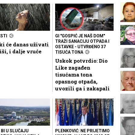
ESTI
GI "GOSPIĆ JE NAŠ DOM"
TRAŽI SANACIJU OTPADA I
i će danas uživati
OSTAVKE - UTVRĐENO 37
iši, i dalje vruće
TISUĆA TONA
Uskok potvrdio: Dio
Like zagađen
tisućama tona
opasnog otpada,
uvozili ga i zakapali
 BI U SLUČAJU
PLENKOVIĆ: NE PRIJETIMO