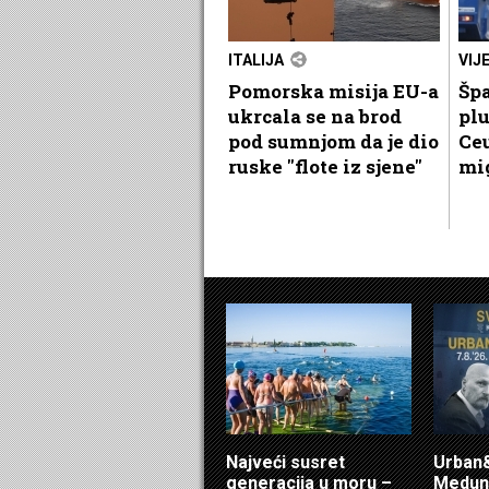
ITALIJA
VIJ
Pomorska misija EU-a
Špa
ukrcala se na brod
plu
pod sumnjom da je dio
Ceu
ruske "flote iz sjene"
mi
Najveći susret
Urban&
generacija u moru –
Medunj