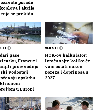
rožavate posade
koplova i akcija
enja se prekida
ESTI
VIJESTI
đari gase
HOK-ov kalkulator:
klearku, Francuzi
Izračunajte koliko će
njili proizvodnju
vam ostati nakon
iski vodostaji
poreza i doprinosa u
rožavaju opskrbu
2027.
ektričnom
rgijom u Europi