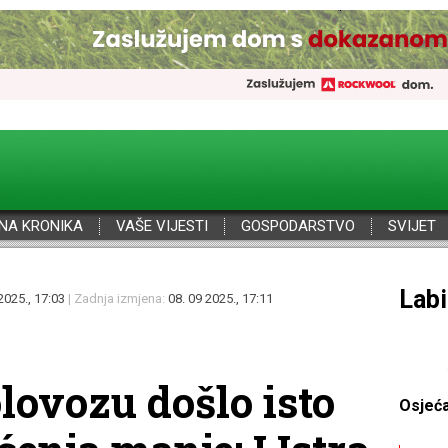
NA KRONIKA
VAŠE VIJESTI
GOSPODARSTVO
SVIJET
Por
2025., 17:03
| Zadnja izmjena:
08. 09 2025., 17:11
lovozu došlo isto
Osjeć