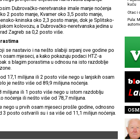
kuću
, osim Dubrovačko-neretvanske imale manje noćenja
Otac i
oko 2 posto manje, Kvarner oko 3,5 posto manje,
ensko-kninska oko 2,3 posto manje, dok je Splitsko-
Pula: M
automo
njskom kolovozu, a Dubrovačko-neretvanska jedina u
Grad Zagreb sa 0,2 posto više.
orastima
ji se nastavio i na nešto slabiji srpanj ove godine po
ih osam mjeseci, a kako pokazuju podaci HTZ-a
 ipak s blagim porastima u odnosu na isto razdoblje
zone.
od 17,1 milijuna ili 2 posto više nego u lanjskih osam
lo je nešto više od 89,9 milijuna noćenja.
8 milijuna ili 1 posto više nego u istom razdoblju
o noćenja ili nešto više od 78,7 milijuna.
iše nego u prvih osam mjeseci prošle godine, odnosno
OSM
od 3 posto ostvarili su i sa više od 11,1 milijun noćenja.