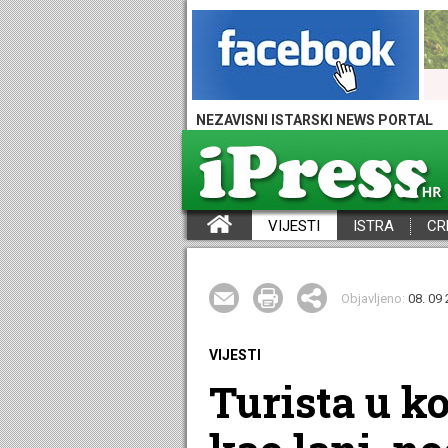
NEZAVISNI ISTARSKI NEWS PORTAL
VIJESTI
ISTRA
CR
iPress - Vijesti iz Istre, Hrvatske i svijeta
Objavljeno:
08. 09 
VIJESTI
Turista u ko