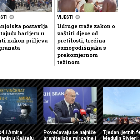
ESTI
VIJESTI
njolska postavlja
Udruge traže zakon o
tajuću barijeru u
zaštiti djece od
ti nakon priljeva
pretilosti, trećina
granata
osmogodišnjaka s
prekomjernom
težinom
4 i Amira
Povećavaju se najniže
Tjedan ljetnih f
anin u Kaštelu
braniteljske mirovine i
Medulin Rivieri: