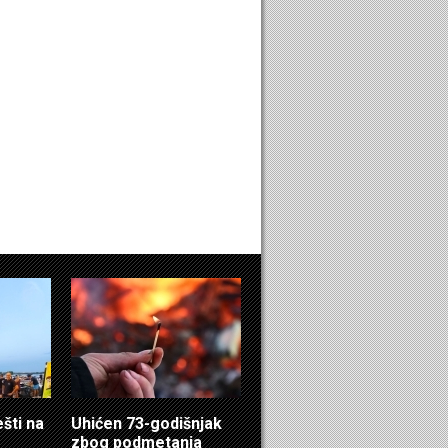
ešti na
Uhićen 73-godišnjak
zbog podmetanja