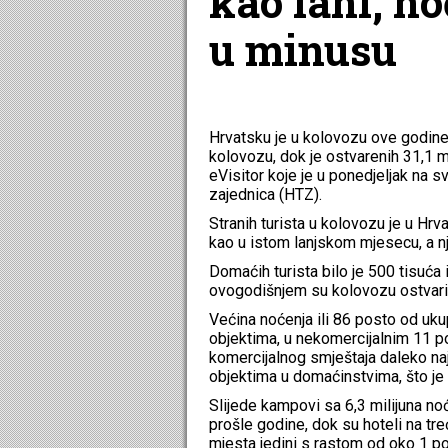
kao lani, no
u minusu
Hrvatsku je u kolovozu ove godine p
kolovozu, dok je ostvarenih 31,1 m
eVisitor koje je u ponedjeljak na 
zajednica (HTZ).
Stranih turista u kolovozu je u Hrv
kao u istom lanjskom mjesecu, a nj
Domaćih turista bilo je 500 tisuća 
ovogodišnjem su kolovozu ostvarili 
Većina noćenja ili 86 posto od uku
objektima, u nekomercijalnim 11 po
komercijalnog smještaja daleko najv
objektima u domaćinstvima, što je
Slijede kampovi sa 6,3 milijuna n
prošle godine, dok su hoteli na tre
mjesta jedini s rastom od oko 1 po