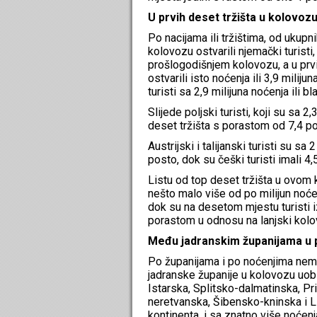
U prvih deset tržišta u kolovoz
Po nacijama ili tržištima, od ukupn
kolovozu ostvarili njemački turisti,
prošlogodišnjem kolovozu, a u prvih
ostvarili isto noćenja ili 3,9 milij
turisti sa 2,9 milijuna noćenja ili
Slijede poljski turisti, koji su sa 
deset tržišta s porastom od 7,4 po
Austrijski i talijanski turisti su s
posto, dok su češki turisti imali 4,
Listu od top deset tržišta u ovom k
nešto malo više od po milijun noć
dok su na desetom mjestu turisti iz
porastom u odnosu na lanjski kolov
Među jadranskim županijama u
Po županijama i po noćenjima nem
jadranske županije u kolovozu uobi
Istarska, Splitsko-dalmatinska, P
neretvanska, Šibensko-kninska i Li
kontinenta, i sa znatno više noćen