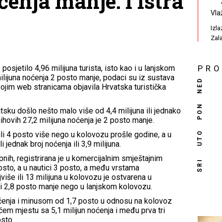
ćenja manje: I Istra
Vla
Izl
Zal
osjetilo 4,96 milijuna turista, isto kao i u lanjskom
PR
ilijuna noćenja 2 posto manje, podaci su iz sustava
NED
svojim web stranicama objavila Hrvatska turistička
PON
atsku došlo nešto malo više od 4,4 milijuna ili jednako
ihovih 27,2 milijuna noćenja je 2 posto manje.
UTO
ili 4 posto više nego u kolovozu prošle godine, a u
jednak broj noćenja ili 3,9 milijuna.
pnih, registrirana je u komercijalnim smještajnim
SRI
sto, a u nautici 3 posto, a među vrstama
iše ili 13 milijuna u kolovozu je ostvarena u
 i 2,8 posto manje nego u lanjskom kolovozu.
oćenja i minusom od 1,7 posto u odnosu na kolovoz
ćem mjestu sa 5,1 milijun noćenja i među prva tri
sto.