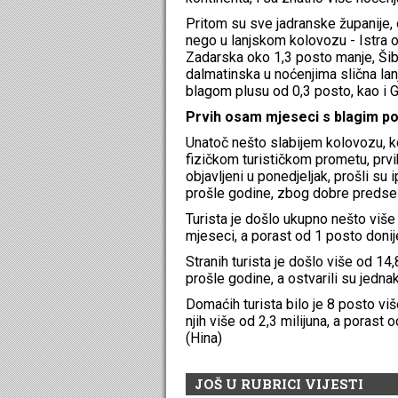
Pritom su sve jadranske županije
nego u lanjskom kolovozu - Istra 
Zadarska oko 1,3 posto manje, Šib
dalmatinska u noćenjima slična la
blagom plusu od 0,3 posto, kao i 
Prvih osam mjeseci s blagim p
Unatoč nešto slabijem kolovozu, ko
fizičkom turističkom prometu, prv
objavljeni u ponedjeljak, prošli su
prošle godine, zbog dobre predse
Turista je došlo ukupno nešto više 
mjeseci, a porast od 1 posto donije
Stranih turista je došlo više od 14,
prošle godine, a ostvarili su jednak
Domaćih turista bilo je 8 posto v
njih više od 2,3 milijuna, a porast 
(Hina)
JOŠ U RUBRICI VIJESTI