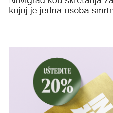
Novigrad kod skretanja za
kojoj je jedna osoba smrtn