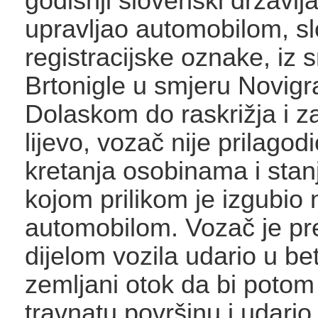
godišnji slovenski državlj
upravljao automobilom, s
registracijske oznake, iz 
Brtonigle u smjeru Novigr
Dolaskom do raskrižja i z
lijevo, vozač nije prilagod
kretanja osobinama i stan
kojom prilikom je izgubio
automobilom. Vozač je pr
dijelom vozila udario u be
zemljani otok da bi potom 
travnatu površinu i udario 