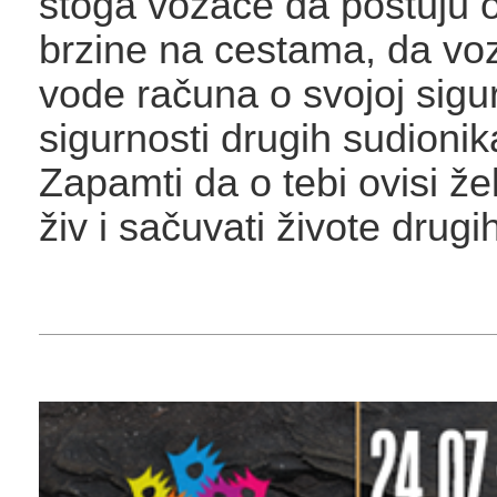
stoga vozače da poštuju 
brzine na cestama, da vo
vode računa o svojoj sigurn
sigurnosti drugih sudioni
Zapamti da o tebi ovisi želi
živ i sačuvati živote drugi