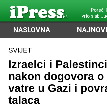
Poreč,
vrlo slab J
NASLOVNA
NAJNOVI
SVIJET
Izraelci i Palestinc
nakon dogovora o 
vatre u Gazi i povr
talaca