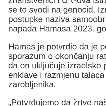
znanstvenici i UN-ova ist
se to svodi na genocid. Iz
postupke naziva samoob
napada Hamasa 2023. go
Hamas je potvrdio da je p
sporazum o okončanju rat
da on uključuje izraelsko 
enklave i razmjenu talaca 
zarobljenika.
„Potvrđujemo da žrtve na