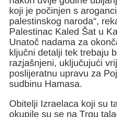
nakon dvije godine ubijan
koji je počinjen s aroganc
palestinskog naroda“, rek
Palestinac Kaled Šat u Ka
Unatoč nadama za okonča
ključni detalji tek trebaju bi
razjašnjeni, uključujući vr
poslijeratnu upravu za Po
sudbinu Hamasa.
Obitelji Izraelaca koji su 
okupile su se na Trgu tala