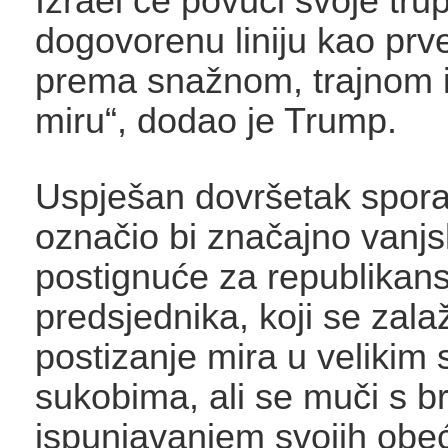
Izrael će povući svoje tru
dogovorenu liniju kao prv
prema snažnom, trajnom 
miru“, dodao je Trump.
Uspješan dovršetak spo
označio bi značajno vanjs
postignuće za republikan
predsjednika, koji se zala
postizanje mira u velikim 
sukobima, ali se muči s b
ispunjavanjem svojih obe