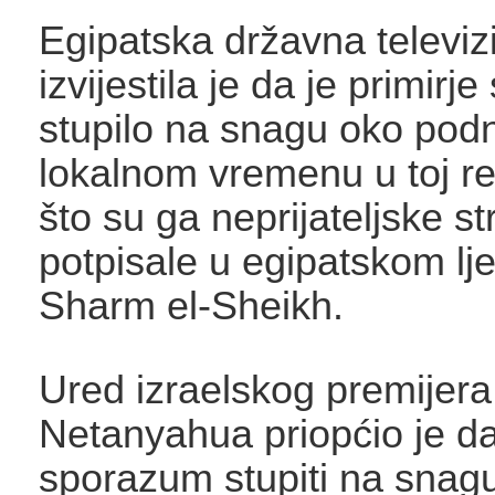
Egipatska državna televiz
izvijestila je da je primirj
stupilo na snagu oko pod
lokalnom vremenu u toj re
što su ga neprijateljske s
potpisale u egipatskom lje
Sharm el-Sheikh.
Ured izraelskog premijer
Netanyahua priopćio je d
sporazum stupiti na snag