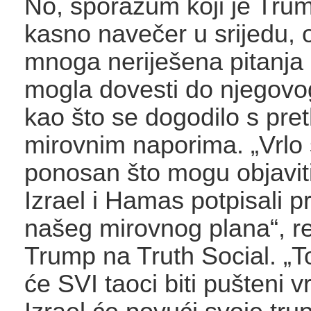
No, sporazum koji je Tru
kasno navečer u srijedu, o
mnoga neriješena pitanja 
mogla dovesti do njegovo
kao što se dogodilo s pre
mirovnim naporima. „Vrlo
ponosan što mogu objavit
Izrael i Hamas potpisali p
našeg mirovnog plana“, r
Trump na Truth Social. „T
će SVI taoci biti pušteni v