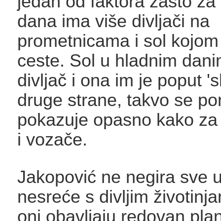
jedan od faktora zašto za
dana ima više divljači na
prometnicama i sol kojom
ceste. Sol u hladnim dani
divljač i ona im je poput 's
druge strane, takvo se p
pokazuje opasno kako za d
i vozače.
Jakopović ne negira sve u
nesreće s divljim životin
oni obavljaju redovan plan