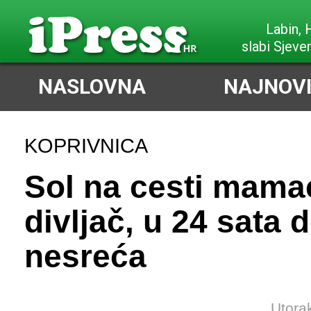
Labin,
slabi Sjeve
NASLOVNA
NAJNOVI
KOPRIVNICA
Sol na cesti mama
divljač, u 24 sata 
nesreća
Utora