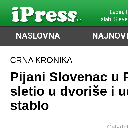
Labin,
slabi Sjeve
NASLOVNA
NAJNOVI
CRNA KRONIKA
Pijani Slovenac u
sletio u dvoriše i 
stablo
Četvrta