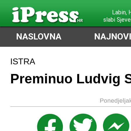
Labin,
slabi Sjeve
NASLOVNA
NAJNOVI
ISTRA
Preminuo Ludvig 
Ponedjelja