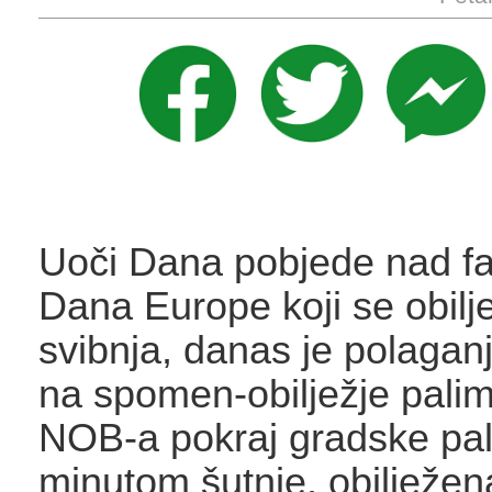
Uoči Dana pobjede nad f
Dana Europe koji se obilj
svibnja, danas je polagan
na spomen-obilježje pali
NOB-a pokraj gradske pal
minutom šutnje, obilježen