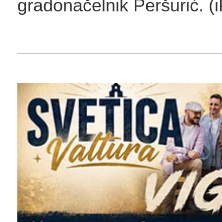
gradonačelnik Peršurić. (