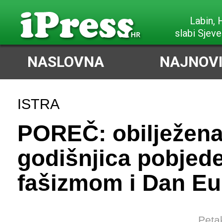
Labin,
slabi Sjeve
NASLOVNA
NAJNOVI
ISTRA
POREČ: obilježena
godišnjica pobjed
fašizmom i Dan E
Peta