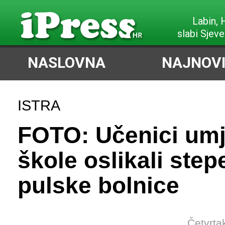
Labin,
slabi Sjeve
NASLOVNA
NAJNOVI
ISTRA
FOTO: Učenici umj
škole oslikali step
pulske bolnice
Četvrta