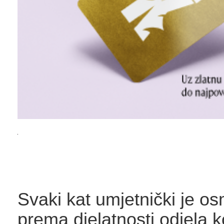
Svaki kat umjetnički je os
prema djelatnosti odjela k