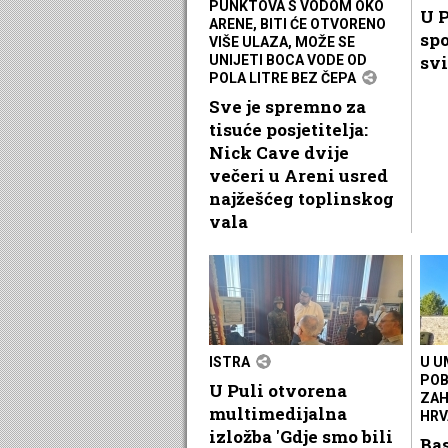
PUNKTOVA S VODOM OKO
U P
ARENE, BITI ĆE OTVORENO
spo
VIŠE ULAZA, MOŽE SE
svi
UNIJETI BOCA VODE OD
POLA LITRE BEZ ČEPA
Sve je spremno za
tisuće posjetitelja:
Nick Cave dvije
večeri u Areni usred
najžešćeg toplinskog
vala
ISTRA
U U
POB
U Puli otvorena
ZAH
multimedijalna
HRV
izložba 'Gdje smo bili
Ba