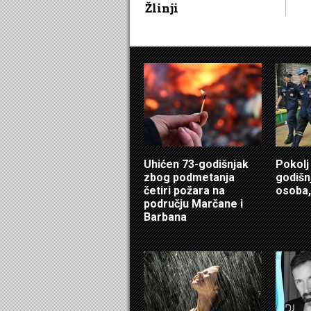
Žlinji
Uhićen 73-godišnjak
Pokolj
zbog podmetanja
godišn
četiri požara na
osoba,
području Marčane i
Barbana