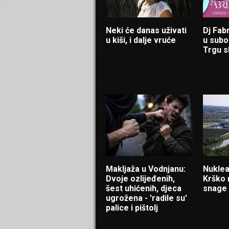
Neki će danas uživati
Dj Fab
u kiši, i dalje vruće
u sub
Trgu s
Makljaža u Vodnjanu:
Nuklea
Dvoje ozlijeđenih,
Krško 
šest uhićenih, djeca
snage
ugrožena - 'radile su'
palice i pištolj