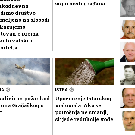
sigurnosti građana
akodnevno
adimo društvo
meljeno na slobodi
skazujemo
štovanje prema
vi hrvatskih
nitelja
RA
ISTRA
aliziran požar kod
Upozorenje Istarskog
tuna Gračaškog u
vodovoda: Ako se
ri
potrošnja ne smanji,
slijede redukcije vode