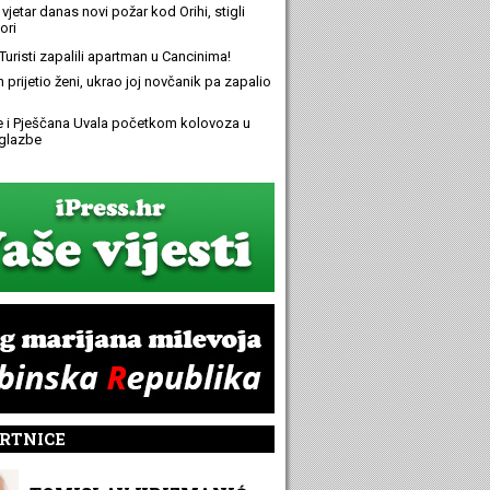
 vjetar danas novi požar kod Orihi, stigli
ori
Turisti zapalili apartman u Cancinima!
n prijetio ženi, ukrao joj novčanik pa zapalio
e i Pješčana Uvala početkom kolovoza u
glazbe
RTNICE