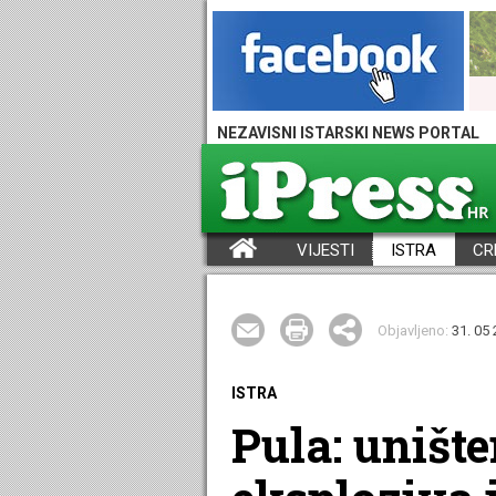
NEZAVISNI ISTARSKI NEWS PORTAL
VIJESTI
ISTRA
CR
iPress - Vijesti iz Istre, Hrvatske i svijeta
Objavljeno:
31. 05 
ISTRA
Pula: uništ