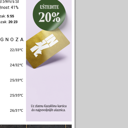
4.38m/s SZ
žnost: 47%
azak:
5:57
azak:
20:25
OGNOZA
25/31℃
25/31℃
26/32℃
26/32℃
27/32℃