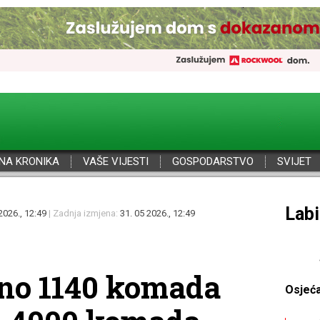
NA KRONIKA
VAŠE VIJESTI
GOSPODARSTVO
SVIJET
Por
2026., 12:49
| Zadnja izmjena:
31. 05 2026., 12:49
eno 1140 komada
Osjeć