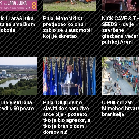
ris i Lara&Luka
Pula: Motociklist
NICK CAVE & T
otu na umaškom
pretjecao kolonu i
SEEDS - dvije
lobode
zabio se u automobil
savršene
koji je skretao
glazbene večer
pulskoj Areni
rna elektrana
Puja: Oluju ćemo
U Puli održan
radi s 80 posto
slaviti dok nam živo
Mimohod hrvat
srce bije - poznato
branitelja
tko je bio agresor, a
tko je branio dom i
domovinu!