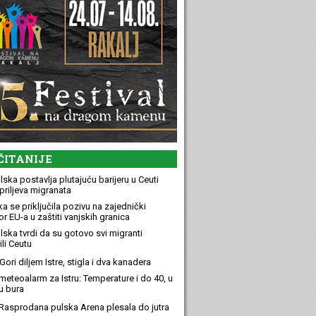
ČITANIJE
ska postavlja plutajuću barijeru u Ceuti
priljeva migranata
a se priključila pozivu na zajednički
r EU-a u zaštiti vanjskih granica
lska tvrdi da su gotovo svi migranti
li Ceutu
ori diljem Istre, stigla i dva kanadera
meteoalarm za Istru: Temperature i do 40, u
u bura
Rasprodana pulska Arena plesala do jutra