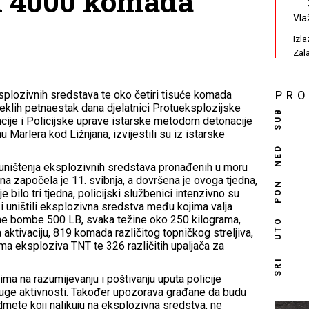
i 4000 komada
Vla
Izl
Zal
splozivnih sredstava te oko četiri tisuće komada
PR
roteklih petnaestak dana djelatnici Protueksplozijske
SUB
ncije i Policijske uprave istarske metodom detonacije
Marlera kod Ližnjana, izvijestili su iz istarske
NED
i uništenja eksplozivnih sredstava pronađenih u moru
na započela je 11. svibnja, a dovršena je ovoga tjedna,
PON
e bilo tri tjedna, policijski službenici intenzivno su
i i uništili eksplozivna sredstva među kojima valja
vne bombe 500 LB, svaka težine oko 250 kilograma,
UTO
 aktivaciju, 819 komada različitog topničkog streljiva,
ma eksploziva TNT te 326 različitih upaljača za
SRI
nima na razumijevanju i poštivanju uputa policije
duge aktivnosti. Također upozorava građane da budu
mete koji nalikuju na eksplozivna sredstva, ne