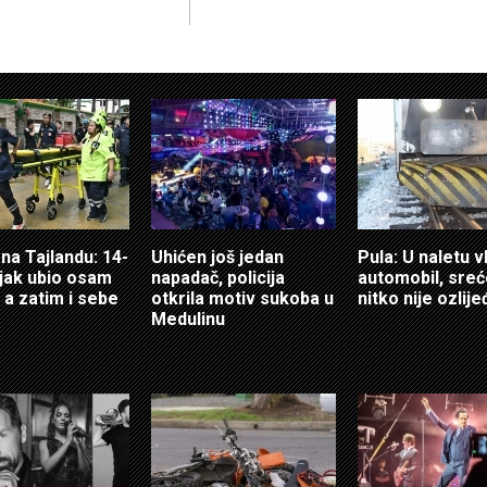
 na Tajlandu: 14-
Uhićen još jedan
Pula: U naletu v
jak ubio osam
napadač, policija
automobil, sre
 a zatim i sebe
otkrila motiv sukoba u
nitko nije ozlij
Medulinu