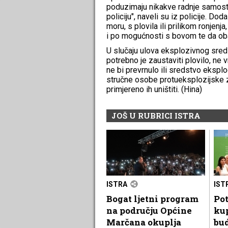
poduzimaju nikakve radnje samost
policiju", naveli su iz policije. D
moru, s plovila ili prilikom ronjen
i po mogućnosti s bovom te da oba
U slučaju ulova eksplozivnog sreds
potrebno je zaustaviti plovilo, ne
ne bi prevrnulo ili sredstvo eksplod
stručne osobe protueksplozijske za
primjereno ih uništiti. (Hina)
JOŠ U RUBRICI ISTRA
ISTRA
IST
Bogat ljetni program
Pot
na području Općine
kup
Marčana okuplja
bu