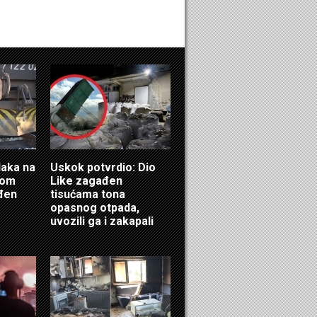
laka na
Uskok potvrdio: Dio
ćom
Like zagađen
eđen
tisućama tona
opasnog otpada,
uvozili ga i zakapali