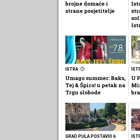
brojne domaće i
Ist
strane posjetitelje
str
sol
Ist
ISTRA
IST
Umago summer: Baks,
U P
Tej & Špiro! u petak na
Mi
Trgu slobode
bra
GRAD PULA POSTAVIO 6
IST