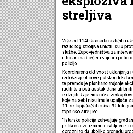
eksploziva 
streljiva
Više od 1140 komada različitih ek
različitog streljiva uništili su u p
službe, Zapovjedništva za interve
u fugasi na bivšem vojnom poligonu 
policije.
Koordinirana aktivnost uklanjanja 
na lokaciji obnove pulskog lukobra
te premda je planirano trajanje akcij
radili te u petnaestak dana uklonil
izdvojiti dvije američke zrakoplo
koje na sebi nisu imale upaljače za
11 protupješačkih mina, 92 kilogra
topničko streljivo.
"Istarska policija zahvaljuje građa
prilikom ove iznimno zahtjevne i 
oprezni te da ukoliko pronađu pred