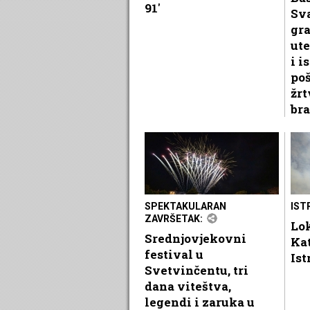
91'
Sv
gr
ute
i i
po
žrt
bra
SPEKTAKULARAN
IST
ZAVRŠETAK:
Lok
Srednjovjekovni
Ka
festival u
Ist
Svetvinčentu, tri
dana viteštva,
legendi i zaruka u