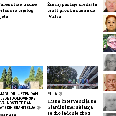
oreč stiže tisuće
Žminj postaje središte
rtaša iz cijelog
craft pivske scene uz
jeta
'Vatru'
MAGU OBILJEŽEN DAN
PULA
JEDE I DOMOVINSKE
Hitna intervencija na
VALNOSTI TE DAN
Giardinima: uklanja
ATSKIH BRANITELJA
se dio ladonje zbog
ssanese: