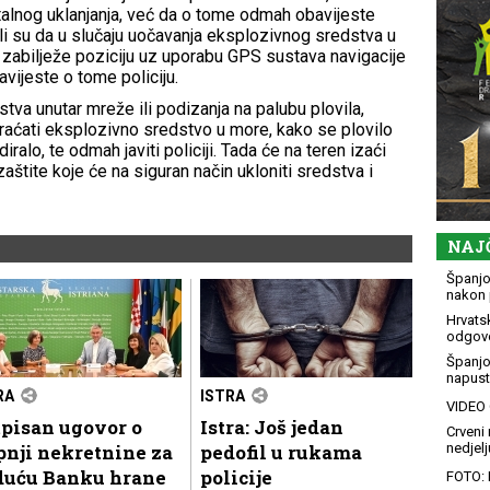
alnog uklanjanja, već da o tome odmah obavijeste
odali su da u slučaju uočavanja eksplozivnog sredstva u
ja, zabilježe poziciju uz uporabu GPS sustava navigacije
vijeste o tome policiju.
tva unutar mreže ili podizanja na palubu plovila,
 vraćati eksplozivno sredstvo u more, kako se plovilo
iralo, te odmah javiti policiji. Tada će na teren izaći
štite koje će na siguran način ukloniti sredstva i
NAJ
Španjol
nakon 
Hrvatsk
odgovo
Španjo
napusti
RA
ISTRA
VIDEO G
pisan ugovor o
Istra: Još jedan
Crveni 
nji nekretnine za
pedofil u rukama
nedjelj
duću Banku hrane
policije
FOTO: 