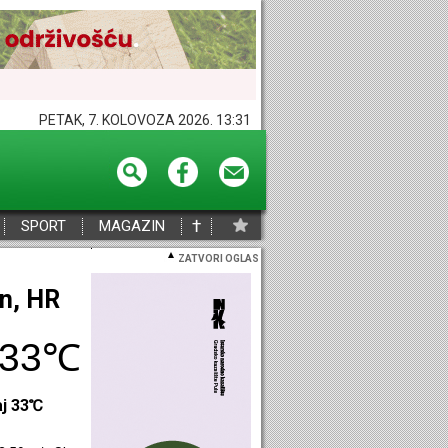
PETAK, 7. KOLOVOZA 2026. 13:31
†
SPORT
MAGAZIN
ZATVORI OGLAS
eč, HR
32℃
aj 34℃