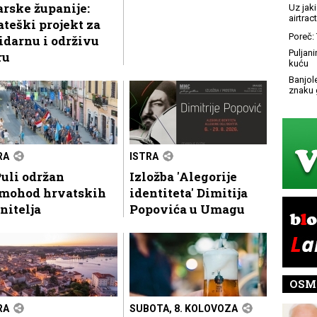
arske županije:
Uz jaki
airtract
ateški projekt za
Poreč: 
idarnu i održivu
Puljani
ru
kuću
Banjol
znaku 
RA
ISTRA
uli održan
Izložba 'Alegorije
mohod hrvatskih
identiteta' Dimitija
nitelja
Popovića u Umagu
OSM
RA
SUBOTA, 8. KOLOVOZA