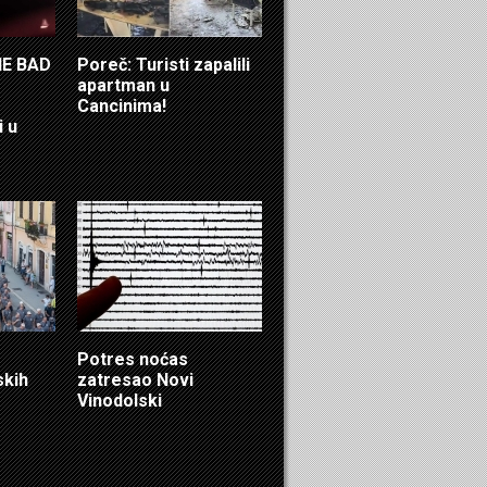
HE BAD
Poreč: Turisti zapalili
apartman u
Cancinima!
i u
Potres noćas
skih
zatresao Novi
Vinodolski