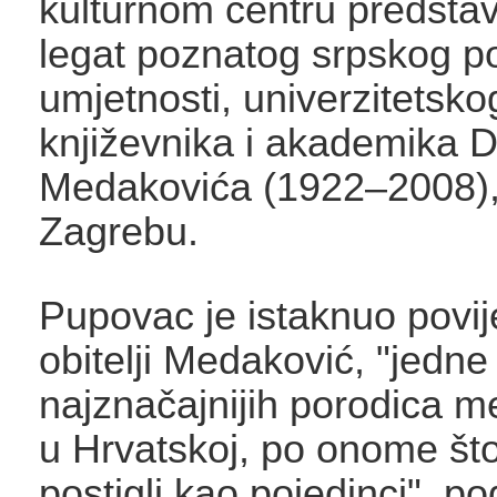
kulturnom centru predstav
legat poznatog srpskog p
umјetnosti, univerzitetsko
književnika i akademika 
Medakovića (1922–2008),
Zagrebu.
Pupovac je istaknuo povij
obitelji Medaković, "jedne
najznačajnijih porodica 
u Hrvatskoj, po onome što 
postigli kao pojedinci", po