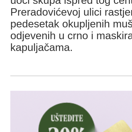
uoči skupa ispred tog cen
Preradovićevoj ulici rastje
pedesetak okupljenih mu
odjevenih u crno i maskir
kapuljačama.