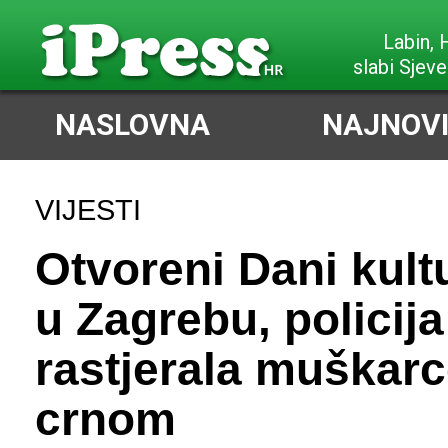
Poreč,
slabi Sjeve
NASLOVNA
NAJNOVI
VIJESTI
Otvoreni Dani kult
u Zagrebu, policija
rastjerala muškarc
crnom