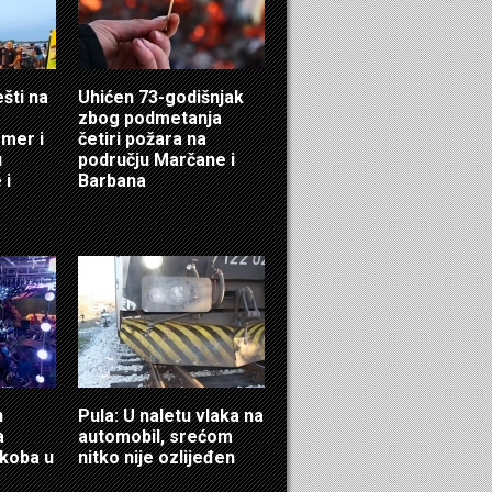
ešti na
Uhićen 73-godišnjak
zbog podmetanja
mer i
četiri požara na
u
području Marčane i
 i
Barbana
n
Pula: U naletu vlaka na
a
automobil, srećom
ukoba u
nitko nije ozlijeđen