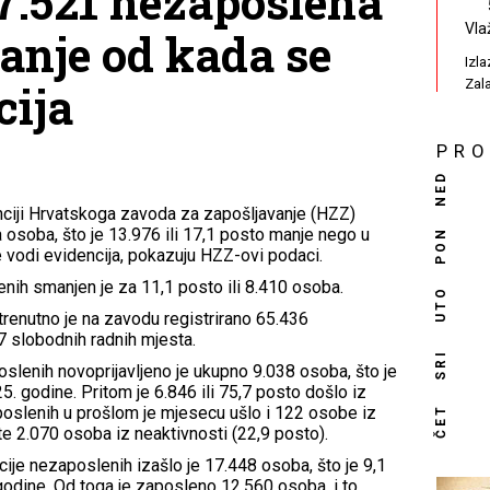
7.521 nezaposlena
Vla
anje od kada se
Izl
Zal
cija
PR
NED
nciji Hrvatskoga zavoda za zapošljavanje (HZZ)
 osoba, što je 13.976 ili 17,1 posto manje nego u
PON
 se vodi evidencija, pokazuju HZZ-ovi podaci.
nih smanjen je za 11,1 posto ili 8.410 osoba.
UTO
enutno je na zavodu registrirano 65.436
7 slobodnih radnih mjesta.
SRI
oslenih novoprijavljeno je ukupno 9.038 osoba, što je
5. godine. Pritom je 6.846 ili 75,7 posto došlo iz
oslenih u prošlom je mjesecu ušlo i 122 osobe iz
ČET
te 2.070 osoba iz neaktivnosti (22,9 posto).
je nezaposlenih izašlo je 17.448 osoba, što je 9,1
godine. Od toga je zaposleno 12.560 osoba, i to