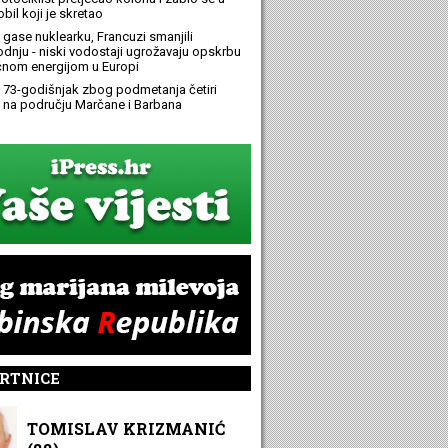
bil koji je skretao
 gase nuklearku, Francuzi smanjili
odnju - niski vodostaji ugrožavaju opskrbu
ičnom energijom u Europi
 73-godišnjak zbog podmetanja četiri
 na području Marčane i Barbana
RTNICE
TOMISLAV KRIZMANIĆ