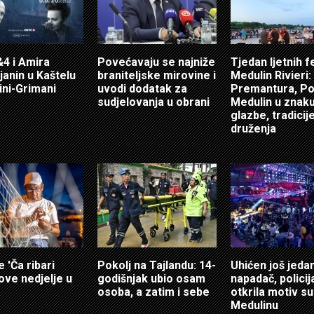
4 i Amira
Povećavaju se najniže
Tjedan ljetnih f
anin u Kaštelu
braniteljske mirovine i
Medulin Rivieri:
ni-Grimani
uvodi dodatak za
Premantura, Po
sudjelovanja u obrani
Medulin u znak
glazbe, tradicije
druženja
e 'Ča ribari
Pokolj na Tajlandu: 14-
Uhićen još jeda
 ove nedjelje u
godišnjak ubio osam
napadač, policij
osoba, a zatim i sebe
otkrila motiv s
Medulinu