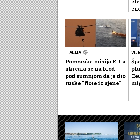
el
ene
ITALIJA
VIJ
Pomorska misija EU-a
Špa
ukrcala se na brod
plu
pod sumnjom da je dio
Ceu
ruske "flote iz sjene"
mi