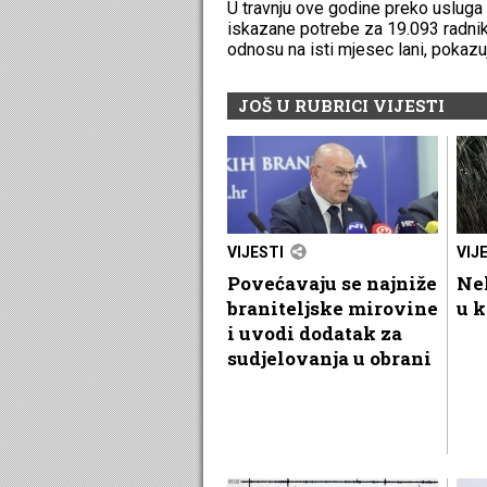
U travnju ove godine preko usluga
iskazane potrebe za 19.093 radnika
odnosu na isti mjesec lani, pokazu
JOŠ U RUBRICI VIJESTI
VIJESTI
VIJ
Povećavaju se najniže
Nek
braniteljske mirovine
u k
i uvodi dodatak za
sudjelovanja u obrani