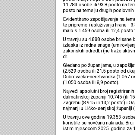
11.783 osobe ili 93,8 posto na tem
posto na temelju drugih poslovnih
Evidentirano zapošljavanje na teme
te pripreme i usluživanja hrane - 3.
malo s 1.459 osoba ili 12,4 posto t
U travnju su 4.888 osobe brisane i
izlaska iz radne snage (umirovljenj
zakonskih odredbi (ne traže aktivn
dr.
Gledano po županijama, u zapošlja
(2.529 osoba ili 21,5 posto od uk
Dubrovačko-neretvanska (1.067 oso
(1.050 osoba ili 8,9 posto).
Najveći apsolutni broj registrirani
dalmatinskoj županiji 10.745 (ili 
Zagrebu (8.915 ili 13,2 posto) i Osj
najmanji u Ličko-senjskoj županiji (
U travnju ove godine 19.353 osobe
koristile su novčanu naknadu. Bro
istim mjesecom 2025. godine za 1,