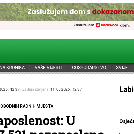
NA KRONIKA
VAŠE VIJESTI
GOSPODARSTVO
SVIJET
Por
2026., 12:37
| Zadnja izmjena:
11. 05 2026., 12:37
LOBODNIH RADNIH MJESTA
poslenost: U
Osjeć