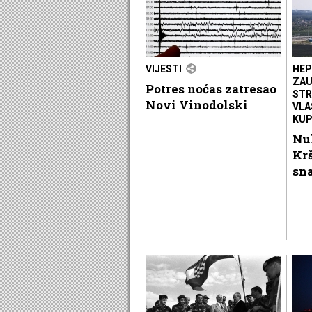
VIJESTI
HEP
ZAU
Potres noćas zatresao
STR
Novi Vinodolski
VLA
KU
Nu
Krš
sn