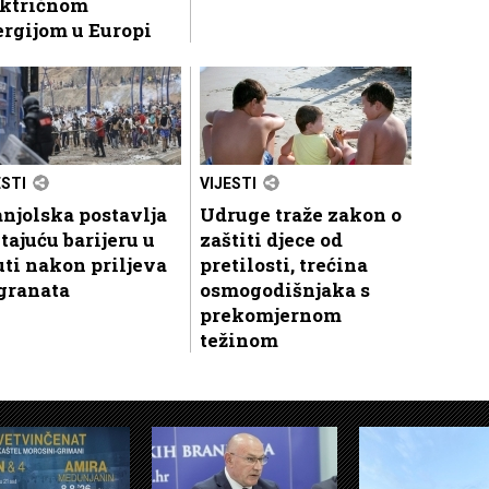
ektričnom
rgijom u Europi
ESTI
VIJESTI
njolska postavlja
Udruge traže zakon o
tajuću barijeru u
zaštiti djece od
ti nakon priljeva
pretilosti, trećina
granata
osmogodišnjaka s
prekomjernom
težinom