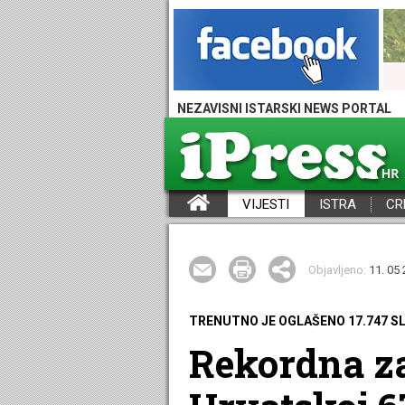
NEZAVISNI ISTARSKI NEWS PORTAL
VIJESTI
ISTRA
CR
iPress - Vijesti iz Istre, Hrvatske i svijeta
Objavljeno:
11. 05 
TRENUTNO JE OGLAŠENO 17.747 S
Rekordna za