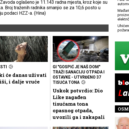
 Zavoda oglašeno je 11.143 radna mjesta, kroz koje su
automo
. Broj traženih radnika smanjio se za 10,6 posto u
Mađari
ju podaci HZZ-a. (Hina)
proizv
elektr
Uhićen
požara
ESTI
GI "GOSPIĆ JE NAŠ DOM"
TRAŽI SANACIJU OTPADA I
i će danas uživati
OSTAVKE - UTVRĐENO 37
iši, i dalje vruće
TISUĆA TONA
Uskok potvrdio: Dio
Like zagađen
tisućama tona
OSM
opasnog otpada,
uvozili ga i zakapali