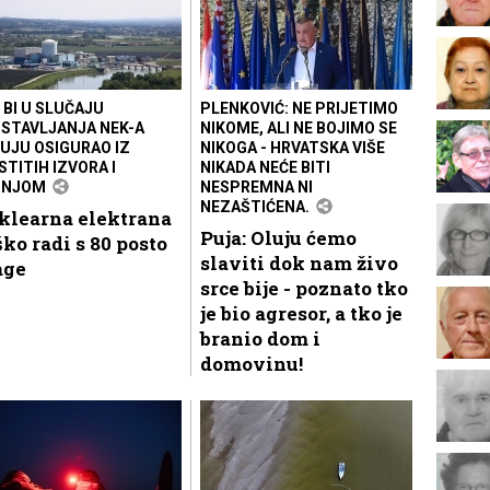
 BI U SLUČAJU
PLENKOVIĆ: NE PRIJETIMO
STAVLJANJA NEK-A
NIKOME, ALI NE BOJIMO SE
UJU OSIGURAO IZ
NIKOGA - HRVATSKA VIŠE
STITIH IZVORA I
NIKADA NEĆE BITI
PNJOM
NESPREMNA NI
NEZAŠTIĆENA.
klearna elektrana
Puja: Oluju ćemo
ko radi s 80 posto
slaviti dok nam živo
age
srce bije - poznato tko
je bio agresor, a tko je
branio dom i
domovinu!