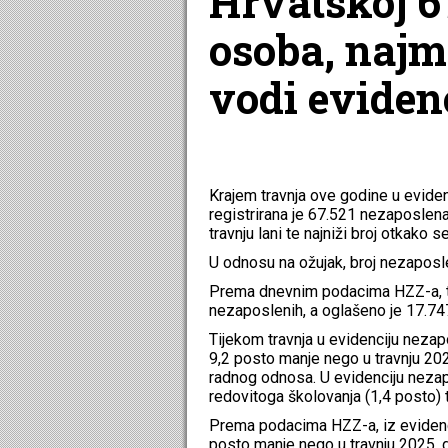
Hrvatskoj 6
osoba, najm
vodi eviden
Krajem travnja ove godine u evide
registrirana je 67.521 nezaposlena
travnju lani te najniži broj otkako
U odnosu na ožujak, broj nezaposle
Prema dnevnim podacima HZZ-a, tr
nezaposlenih, a oglašeno je 17.74
Tijekom travnja u evidenciju nezap
9,2 posto manje nego u travnju 202
radnog odnosa. U evidenciju nezap
redovitoga školovanja (1,4 posto) 
Prema podacima HZZ-a, iz evidenci
posto manje nego u travnju 2025. 