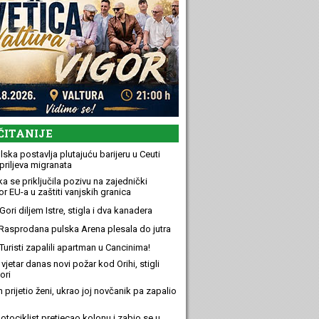
ČITANIJE
ska postavlja plutajuću barijeru u Ceuti
priljeva migranata
a se priključila pozivu na zajednički
r EU-a u zaštiti vanjskih granica
ori diljem Istre, stigla i dva kanadera
Rasprodana pulska Arena plesala do jutra
Turisti zapalili apartman u Cancinima!
 vjetar danas novi požar kod Orihi, stigli
ori
n prijetio ženi, ukrao joj novčanik pa zapalio
otociklist pretjecao kolonu i zabio se u