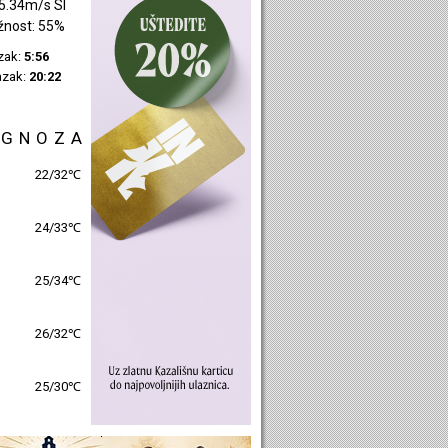
4.03m/s JZ
žnost: 41%
azak:
5:58
azak:
20:24
OGNOZA
25/30℃
26/31℃
26/32℃
27/31℃
26/31℃