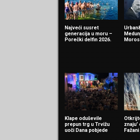
Najveći susret
Urban&
generacija u moru –
Medunj
Porečki delfin 2026.
Morosi
Klape oduševile
Otkrijt
prepun trg u Trvižu
znaju'
uoči Dana pobjede
Fažani