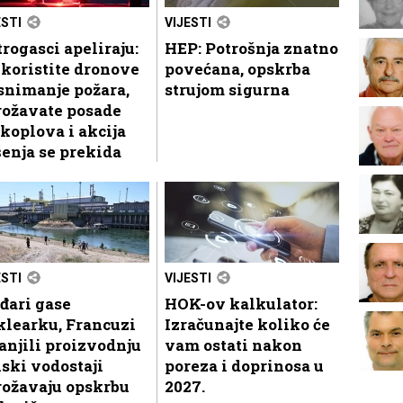
ESTI
VIJESTI
rogasci apeliraju:
HEP: Potrošnja znatno
koristite dronove
povećana, opskrba
snimanje požara,
strujom sigurna
rožavate posade
koplova i akcija
enja se prekida
ESTI
VIJESTI
đari gase
HOK-ov kalkulator:
klearku, Francuzi
Izračunajte koliko će
njili proizvodnju
vam ostati nakon
iski vodostaji
poreza i doprinosa u
rožavaju opskrbu
2027.