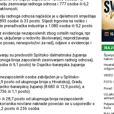
elju zasnivanja radnoga odnosa i 777 osoba ili 6,2
 aktivnosti.
lju radnoga odnosa najčešće je u djelatnosti smještaja
893 osobe ili 33 posto. Slijedi trgovina na veliko i
e prerađivačka industrija s 1.080 osoba ili 9,2 posto.
z evidencije nezaposlenih zbog ostalih razloga, npr.
e, uključenje u redovito školovanje), nepridržavanja
o posao, neraspoloživi za rad), odjave s evidencije i
NAJ
vanju su predvodili Splitsko-dalmatinska županija
Španjol
nakon 
upnoga broja zaposlenih zasnivanjem radnog odnosa),
ba ili 9,1 posto) te Osječko-baranjska županija
Hrvatsk
odgovo
VIDEO G
h nezaposlenih osoba zabilježen je u Splitsko-
15,9 posto od ukupnoga broja u Hrvatskoj), Gradu
FOTO: 
ečko-baranjskoj županiji (8.683 ili 12,9 posto), a
Poreč: 
736 ili 1,1 posto).
Uz jaki
airtract
 ili 28,7 posto od ukupnoga broja nezaposlenih
j korisnika novčane naknade povećao se u usporedbi s
Puljani
kuću
2 posto ili 236 osoba.
Pula: M