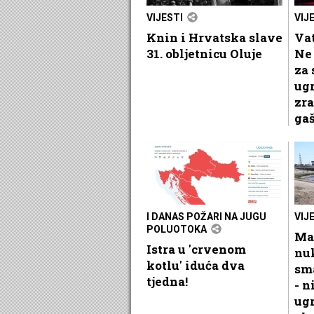
VIJESTI
VIJ
Knin i Hrvatska slave
Vat
31. obljetnicu Oluje
Ne 
za 
ug
zra
gaš
I DANAS POŽARI NA JUGU
VIJ
POLUOTOKA
Ma
Istra u 'crvenom
nu
kotlu' iduća dva
sma
tjedna!
- n
ug