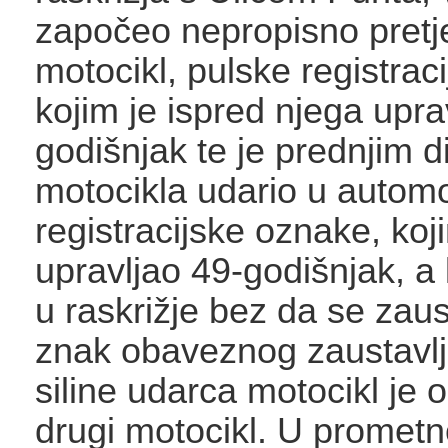
započeo nepropisno pretj
motocikl, pulske registrac
kojim je ispred njega upra
godišnjak te je prednjim d
motocikla udario u automo
registracijske oznake, koj
upravljao 49-godišnjak, a 
u raskrižje bez da se zau
znak obaveznog zaustavlj
siline udarca motocikl je
drugi motocikl. U prometn