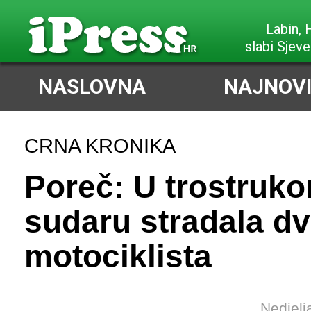
Labin,
slabi Sjeve
NASLOVNA
NAJNOVI
CRNA KRONIKA
Poreč: U trostruk
sudaru stradala d
motociklista
Nedjelj