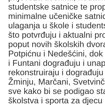
studentske satnice te prop
minimalne učeničke satnic
ulaganja u škole i studen
što potvrđuju i aktualni proj
poput novih školskih dvor
Potpićnu i Nedešćini, dok
i Funtani dograđuju i una
rekonstruiraju i dograđuju
Žminju, Marčani, Svetvinče
sve kako bi se podigao s
školstva i sporta za djecu