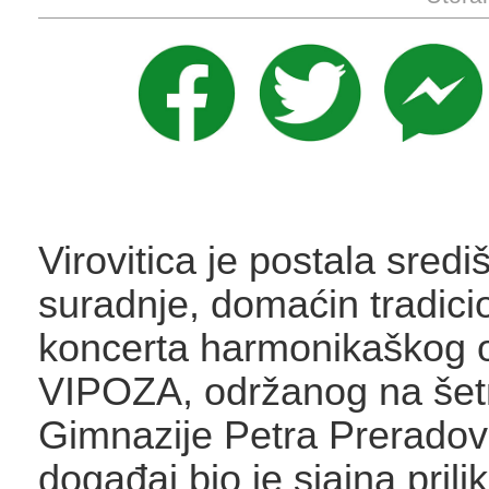
Virovitica je postala sred
suradnje, domaćin tradici
koncerta harmonikaškog o
VIPOZA, održanog na šetn
Gimnazije Petra Preradov
događaj bio je sjajna prili