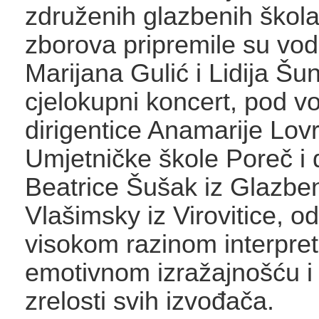
združenih glazbenih škol
zborova pripremile su vodi
Marijana Gulić i Lidija Šu
cjelokupni koncert, pod 
dirigentice Anamarije Lovr
Umjetničke škole Poreč i d
Beatrice Šušak iz Glazbe
Vlašimsky iz Virovitice, o
visokom razinom interpret
emotivnom izražajnošću 
zrelosti svih izvođača.