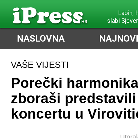
Labin,
slabi Sjeve
NASLOVNA
NAJNOVI
VAŠE VIJESTI
Porečki harmonikaš
zboraši predstavili
koncertu u Viroviti
Utora