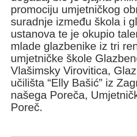
promociju umjetničkog ob
suradnje između škola i g
ustanova te je okupio tale
mlade glazbenike iz tri r
umjetničke škole Glazben
Vlašimsky Virovitica, Gla
učilišta “Elly Bašić” iz Zag
našega Poreča, Umjetnič
Poreč.